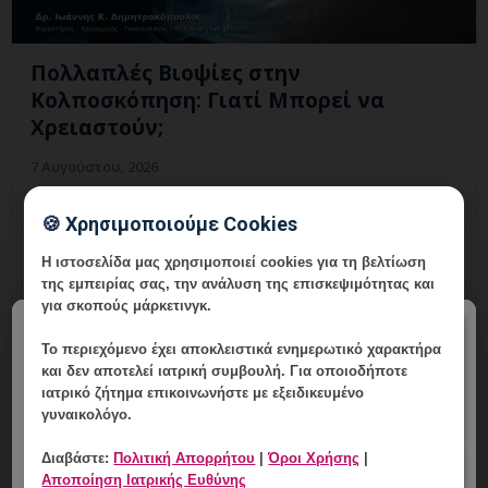
Πολλαπλές Βιοψίες στην
Κολποσκόπηση: Γιατί Μπορεί να
Χρειαστούν;
7 Αυγούστου, 2026
Πολλαπλές Βιοψίες στην Κολποσκόπηση:
🍪 Χρησιμοποιούμε Cookies
εξατομικευμένη γυναικολογική αξιολόγηση, σαφές
πλάνο παρακολούθησης και ραντεβού στη Vital
Η ιστοσελίδα μας χρησιμοποιεί cookies για τη βελτίωση
WomanHood Clinic Γλυφάδας.
της εμπειρίας σας, την ανάλυση της επισκεψιμότητας και
για σκοπούς μάρκετινγκ.
×
Το περιεχόμενο έχει
αποκλειστικά ενημερωτικό χαρακτήρα
και δεν αποτελεί ιατρική συμβουλή. Για οποιοδήποτε
ιατρικό ζήτημα επικοινωνήστε με εξειδικευμένο
γυναικολόγο.
Διαβάστε:
Πολιτική Απορρήτου
|
Όροι Χρήσης
|
Αποποίηση Ιατρικής Ευθύνης