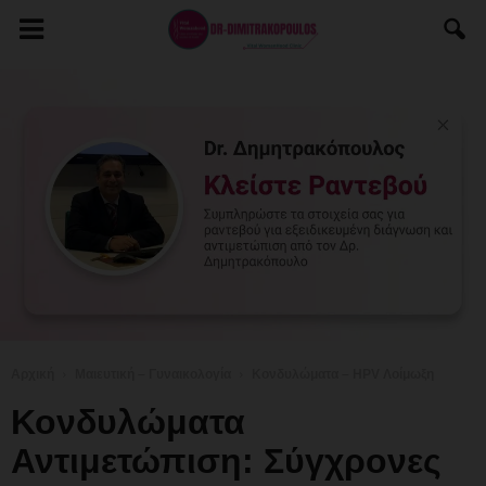
Αρχική
Μαιευτική – Γυναικολογία
Κονδυλώματα – HPV Λοίμωξη
Κονδυλώματα
Αντιμετώπιση: Σύγχρονες