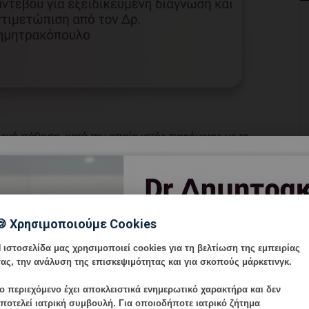
γική πάθηση, κατά την οποία ιστός παρόμοιος με το
μάται ότι επηρεάζει περίπου 1 στις 10 γυναίκες
νει αδιάγνωστη για χρόνια. Η έγκαιρη αναγνώριση
χείριση της νόσου.
🍪 Χρησιμοποιούμε Cookies
και χρόνιο πυελικό άλγος.
 ιστοσελίδα μας χρησιμοποιεί cookies για τη βελτίωση της εμπειρίας
ας, την ανάλυση της επισκεψιμότητας και για σκοπούς μάρκετινγκ.
ρεύνια) ή κατά την ούρηση.
ετά από 12 μήνες προσπαθειών.
ο περιεχόμενο έχει
αποκλειστικά ενημερωτικό χαρακτήρα
και δεν
 διαταραχές, ιδίως κατά την περίοδο.
ποτελεί ιατρική συμβουλή. Για οποιοδήποτε ιατρικό ζήτημα