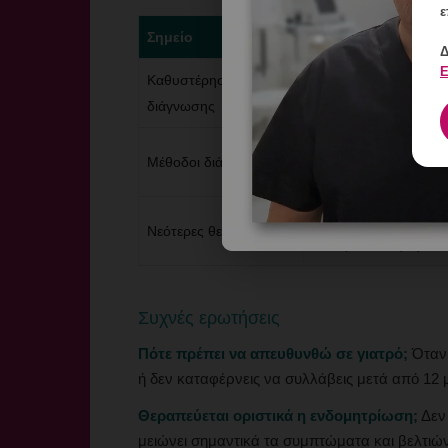
ε
Σημείο
Επεξήγηση
Δ
Ε
Καθυστέρηση
Συχνά 7-10 χρόνια 
διάγνωσης
Γυναικολογική εξέτα
Μέθοδοι διάγνωσης
λαπαροσκόπηση.
Ορμονικά σκευάσματα
Νεότερες θεραπείες
λαπαροσκόπηση.
Συχνές ερωτήσεις
Πότε πρέπει να απευθυνθώ σε γιατρό;
Όταν 
ή δεν καταφέρνεις να συλλάβεις μετά από 12
Θεραπεύεται οριστικά η ενδομητρίωση;
Δεν 
μειώνει σημαντικά τα συμπτώματα και βελτιώνε