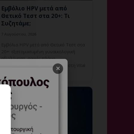
Εμβόλιο HPV μετά από
Θετικό Τεστ στα 20+: Τι
Συζητάμε;
7 Αυγούστου, 2026
Εμβόλιο HPV μετά από Θετικό Τεστ στα
20+: εξατομικευμένη γυναικολογική
αξιολόγηση, σαφές πλάνο
παρακολούθησης και ραντεβού στη Vital
×
WomanHood Clinic Γλυφ