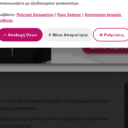
πικοινωνήστε με εξειδικευμένο γυναικολόγο.
ιαβάστε:
Πολιτική Απορρήτου
|
Όροι Χρήσης
|
Αποποίηση Ιατρικής
υθύνης
από τα πρώτα συμπτώματα.
✓ Αποδοχή Όλων
✗ Μόνο Απαραίτητα
⚙ Ρυθμίσεις
ση, υπερηχογράφημα, μαγνητική τομογραφία και
, GnRH ανταγωνιστές, ελάχιστα επεμβατική
ο πόνος της περιόδου επηρεάζει την καθημερινότητά σου
 μήνες προσπαθειών.
υπάρχει πλήρης ίαση, ωστόσο η σύγχρονη αντιμετώπιση
ι τη γονιμότητα.