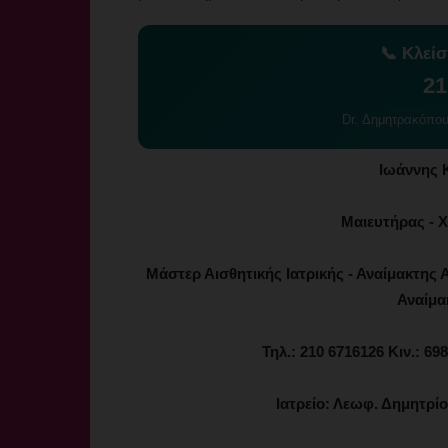
📞 Κλεί
21
Dr. Δημητρακόπο
Ιωάννης 
Μαιευτήρας - Χ
Μάστερ Αισθητικής Ιατρικής - Αναίμακτης Α
Αναίμα
Τηλ.: 210 6716126 Κιν.: 6
Ιατρείο: Λεωφ. Δημητρί