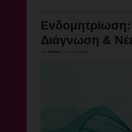
Αρχική
Γενικά
Ενδομητρίωση: Συμπτώματα, Διάγ
Ενδομητρίωση:
Διάγνωση & Νέε
Από
stefania
-
6 Ιουλίου, 2026