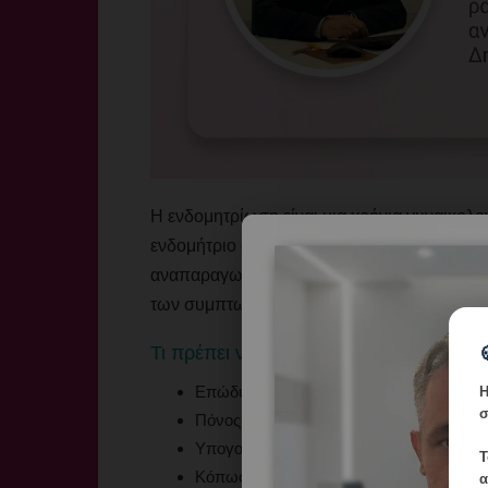
Η ενδομητρίωση είναι μια χρόνια γυναικολο
ενδομήτριο αναπτύσσεται εκτός μήτρας. Εκτι
αναπαραγωγικής ηλικίας, ενώ συχνά παραμέ
των συμπτωμάτων βοηθά στην καλύτερη δια
Τι πρέπει να γνωρίζεις
Επώδυνη έμμηνος ρύση (δυσμηνόρροια) 
Η
σ
Πόνος κατά τη σεξουαλική επαφή (δυσπα
Υπογονιμότητα ή δυσκολία σύλληψης μ
Τ
Κόπωση, φούσκωμα, ναυτία και εντερικές
α