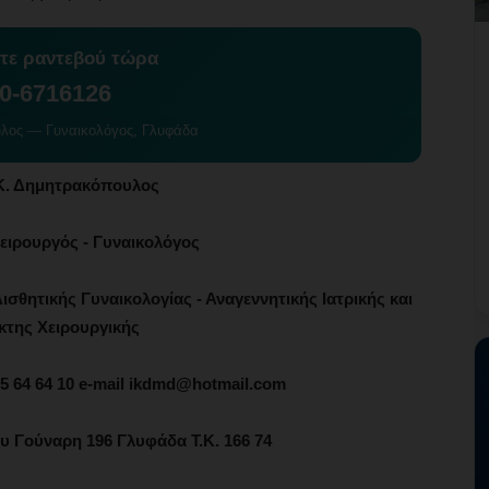
στε ραντεβού τώρα
0-6716126
υλος — Γυναικολόγος, Γλυφάδα
Κ. Δημητρακόπουλος
ειρουργός - Γυναικολόγος
ισθητικής Γυναικολογίας - Αναγεννητικής Ιατρικής και
κτης Χειρουργικής
985 64 64 10 e-mail ikdmd@hotmail.com
ου Γούναρη 196 Γλυφάδα Τ.Κ. 166 74