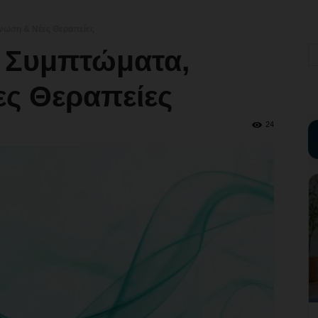
νωση & Νέες Θεραπείες
 Συμπτώματα,
ς Θεραπείες
24