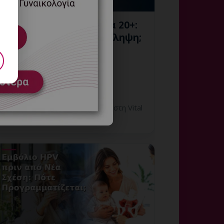
HPV και Νέα Σχέση στα 20+:
Πώς Συζητάμε για Πρόληψη;
7 Αυγούστου, 2026
HPV και Νέα Σχέση στα 20+:
εξατομικευμένη γυναικολογική
αξιολόγηση, σαφές πλάνο
παρακολούθησης και ραντεβού στη Vital
WomanHood Clinic Γλυφάδας.