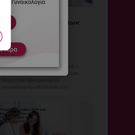
Ευαίσθητο Δέρμα και
Θεραπεία Κονδυλωμάτων:
Πώς Περιορίζεται ο
Ερεθισμός;
8 Αυγούστου, 2026
Ευαίσθητο Δέρμα και Θεραπεία
Κονδυλωμάτων: Πώς Περιορίζεται ο
Ερεθισμός; Εξειδικευμένη ενημέρωση,
έλεγχος και εξατομικευμένη
γυναικολογική καθοδήγηση στη Γ