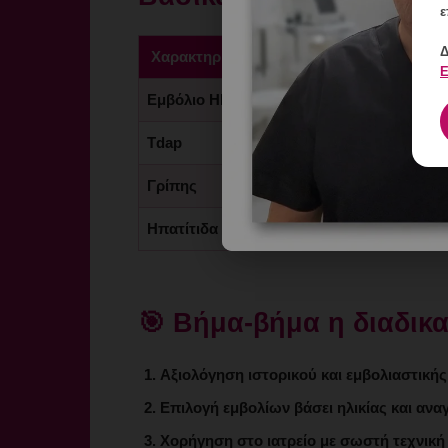
ε
Δ
Χαρακτηριστικό
Λεπτομέρεια
Ε
Εμβόλιο HPV
9-26 ετών, ιδα
Tdap
Μία δόση σε κά
Γρίπης
Ετήσιος, ιδίως
Ηπατίτιδα B
3 δόσεις, για 
🎯 Βήμα-βήμα η διαδικ
Αξιολόγηση ιστορικού και εμβολιαστική
Επιλογή εμβολίων βάσει ηλικίας και αν
Χορήγηση στο ιατρείο με σωστή τεχνική