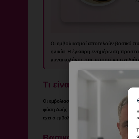
Οι εμβολιασμοί αποτελούν βασικό πυ
ηλικία. Η έγκαιρη ενημέρωση προστατ
γυναικολόγος σας μπορεί να σχεδιάσ
Τι είναι οι Εμβολιασμο
Οι εμβολιασμοί γυναικών περιλαμβάνουν εμβ
φάση ζωής. Κύρια: HPV, Tdap, γρίπης, MMR,
Η
έχει ο εμβολιασμός στην εγκυμοσύνη για τη
σ
Τ
Βασικά Χαρακτηριστικά
α