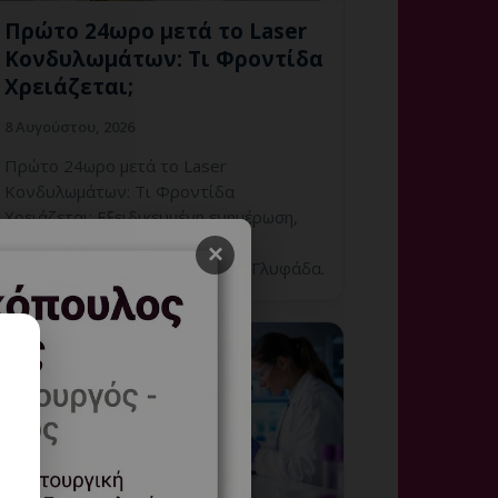
Πρώτο 24ωρο μετά το Laser
Κονδυλωμάτων: Τι Φροντίδα
Χρειάζεται;
8 Αυγούστου, 2026
Πρώτο 24ωρο μετά το Laser
Κονδυλωμάτων: Τι Φροντίδα
Χρειάζεται; Εξειδικευμένη ενημέρωση,
έλεγχος και εξατομικευμένη
×
γυναικολογική καθοδήγηση στη Γλυφάδα.