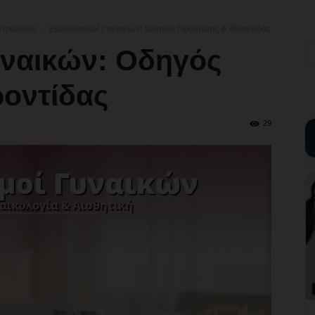
 Πρόληψη
Εμβολιασμοί Γυναικών: Οδηγός Πρόληψης & Φροντίδας
υναικών: Οδηγός
οντίδας
29