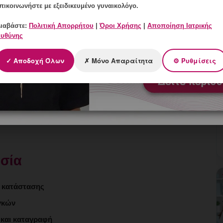
πικοινωνήστε με εξειδικευμένο γυναικολόγο.
ιαβάστε:
Πολιτική Απορρήτου
|
Όροι Χρήσης
|
Αποποίηση Ιατρικής
υθύνης
νικά πριν τη σεξουαλική έναρξη
✓ Αποδοχή Όλων
✗ Μόνο Απαραίτητα
⚙ Ρυθμίσεις
θε εγκυμοσύνη (27-36 εβδ.)
 σε εγκύους και ευπαθείς ομάδες
μη εμβολιασμένες γυναίκες
ασία
ς κατάστασης
αγκών
 και καταγραφή