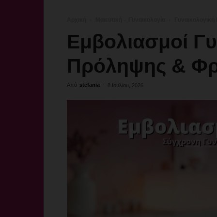
Αρχική
Μαιευτική – Γυναικολογία
Γυναικολογική
Εμβολιασμοί Γ
Πρόληψης & Φρ
Από
stefania
-
8 Ιουλίου, 2026