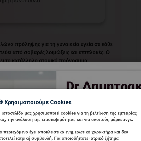
λώνα πρόληψης για τη γυναικεία υγεία σε κάθε
εύει από σοβαρές λοιμώξεις και επιπλοκές. Ο
ει το κατάλληλο ατομικό πρόγραμμα.
ί Γυναικών
🍪 Χρησιμοποιούμε Cookies
όλια που συνιστώνται ανάλογα με την ηλικία και τη
 ηπατίτιδας B και ανεμευλογιάς. Ιδιαίτερη σημασία
 ιστοσελίδα μας χρησιμοποιεί cookies για τη βελτίωση της εμπειρίας
ν προστασία μητέρας και νεογνού.
ας, την ανάλυση της επισκεψιμότητας και για σκοπούς μάρκετινγκ.
ο περιεχόμενο έχει
αποκλειστικά ενημερωτικό χαρακτήρα
και δεν
ποτελεί ιατρική συμβουλή. Για οποιοδήποτε ιατρικό ζήτημα