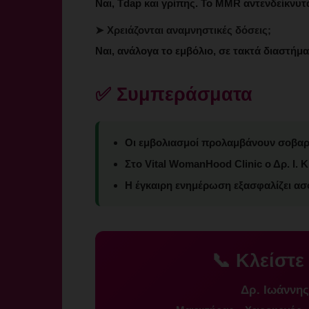
Ναι, Tdap και γρίπης. Το MMR αντενδείκνυτα
➤ Χρειάζονται αναμνηστικές δόσεις;
Ναι, ανάλογα το εμβόλιο, σε τακτά διαστήμα
✅ Συμπεράσματα
Οι εμβολιασμοί προλαμβάνουν σοβαρέ
Στο Vital WomanHood Clinic ο Δρ. Ι.
Η έγκαιρη ενημέρωση εξασφαλίζει ασ
📞 Κλείστε
Δρ. Ιωάννη