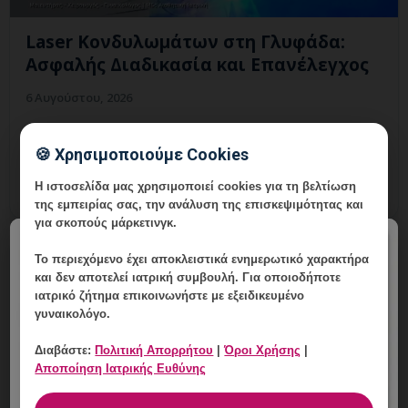
Laser Κονδυλωμάτων στη Γλυφάδα:
Ασφαλής Διαδικασία και Επανέλεγχος
6 Αυγούστου, 2026
Laser Κονδυλωμάτων στη Γλυφάδα: εξατομικευμένη
γυναικολογική αξιολόγηση, σαφές πλάνο
🍪 Χρησιμοποιούμε Cookies
παρακολούθησης και ραντεβού στη Vital WomanHood
Η ιστοσελίδα μας χρησιμοποιεί cookies για τη βελτίωση
Clinic Γλυφάδας.
της εμπειρίας σας, την ανάλυση της επισκεψιμότητας και
για σκοπούς μάρκετινγκ.
×
Το περιεχόμενο έχει
αποκλειστικά ενημερωτικό χαρακτήρα
και δεν αποτελεί ιατρική συμβουλή. Για οποιοδήποτε
ιατρικό ζήτημα επικοινωνήστε με εξειδικευμένο
γυναικολόγο.
Διαβάστε:
Πολιτική Απορρήτου
|
Όροι Χρήσης
|
Αποποίηση Ιατρικής Ευθύνης