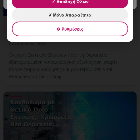
✓ Αποδοχή Όλων
✗ Μόνο Απαραίτητα
Έλεγχος Ζωτικών Σημείων πριν τη
⚙ Ρυθμίσεις
Θεραπεία: Πότε Είναι Απαραίτητος;
6 Αυγούστου, 2026
Έλεγχος Ζωτικών Σημείων πριν τη Θεραπεία:
εξατομικευμένη γυναικολογική αξιολόγηση, σαφές
πλάνο παρακολούθησης και ραντεβού στη Vital
WomanHood Clinic Γλυφ