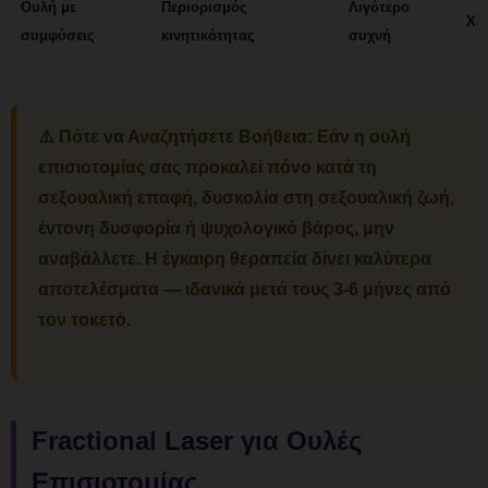
Ουλή με
Περιορισμός
Λιγότερο
Χε
συμφύσεις
κινητικότητας
συχνή
⚠️
Πότε να Αναζητήσετε Βοήθεια:
Εάν η ουλή
επισιοτομίας σας προκαλεί πόνο κατά τη
σεξουαλική επαφή, δυσκολία στη σεξουαλική ζωή,
έντονη δυσφορία ή ψυχολογικό βάρος, μην
αναβάλλετε. Η έγκαιρη θεραπεία δίνει καλύτερα
αποτελέσματα — ιδανικά μετά τους 3-6 μήνες από
τον τοκετό.
Fractional Laser για Ουλές
Επισιοτομίας