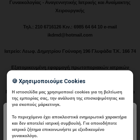
Γυναικολογίας - Αναγεννητικής Ιατρικής και Αναίμακτης
Χειρουργικής
Τηλ.: 210 6716126 Κιν.: 6985 64 64 10 e-mail
ikdmd@hotmail.com
Ιατρείο: Λεωφ. Δημητρίου Γούναρη 196 Γλυφάδα Τ.Κ. 166 74
Εξατομικευμένη εφαρμογή πρωτοποριακών ιατρικών
τεχνικών στην υπηρεσία της σύγχρονης γυναίκας.
🍪 Χρησιμοποιούμε Cookies
Γυναικολογία - Μαιευτική - Εξατομικευμένη Διερεύνηση και
Η ιστοσελίδα μας χρησιμοποιεί cookies για τη βελτίωση
της εμπειρίας σας, την ανάλυση της επισκεψιμότητας και
Αντιμετώπιση Ανδρικής και Γυναικείας Υπογονιμότητας -
για σκοπούς μάρκετινγκ.
Υποβοηθούμενη Αναπαραγωγή -Επιγενετική - Εφαρμοσμένη
×
Γυναικολογική Βιοχημεία – Ενδοκρινολογία - Μικροθρεπτική
Το περιεχόμενο έχει
αποκλειστικά ενημερωτικό χαρακτήρα
και δεν αποτελεί ιατρική συμβουλή. Για οποιοδήποτε
και Ιατρική Διατροφή στην Κύηση, την Υπογονιμότητα και τη
ιατρικό ζήτημα επικοινωνήστε με εξειδικευμένο
Γυναικολογία - Συνεργάτης Μαιευτηρίων "Μητέρα" και
γυναικολόγο.