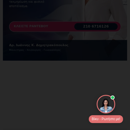
Βίκυ - Ρωτήστε με!