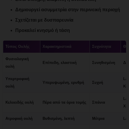
Δημιουργεί ασυμμετρία στην περινεική περιοχή
Σχετίζεται με δυσπαρευνία
Προκαλεί κνησμό ή τάση
Τύπος Ουλής
Χαρακτηριστικά
Συχνότητα
Θε
Φυσιολογική
Επίπεδη, ελαστική
Συνηθισμένη
Δεν
ουλή
Υπερτροφική
Las
Υπερυψωμένη, ερυθρή
Συχνή
ουλή
Κο
Las
Κελοειδής ουλή
Πέρα από τα όρια τομής
Σπάνια
Χε
Ατροφική ουλή
Βυθισμένη, λεπτή
Μέτρια
Las