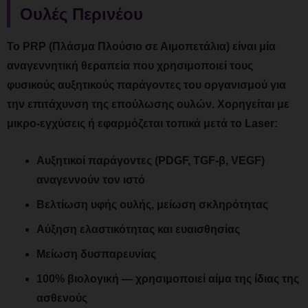
Ουλές Περινέου
Το PRP (Πλάσμα Πλούσιο σε Αιμοπετάλια) είναι μία
αναγεννητική θεραπεία που χρησιμοποιεί τους
φυσικούς αυξητικούς παράγοντες του οργανισμού για
την επιτάχυνση της επούλωσης ουλών. Χορηγείται με
μικρο-εγχύσεις ή εφαρμόζεται τοπικά μετά το Laser:
Αυξητικοί παράγοντες (PDGF, TGF-β, VEGF)
αναγεννούν τον ιστό
Βελτίωση υφής ουλής, μείωση σκληρότητας
Αύξηση ελαστικότητας και ευαισθησίας
Μείωση δυσπαρευνίας
100% βιολογική — χρησιμοποιεί αίμα της ίδιας της
ασθενούς