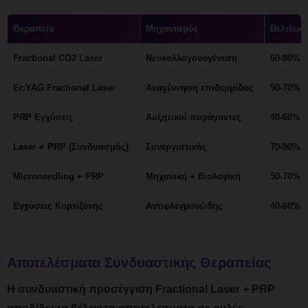
Θεραπεία
Μηχανισμός
Βελτίωσ
Fractional CO2 Laser
Νεοκολλαγονογένεση
60-80%
Er:YAG Fractional Laser
Αναγέννηση επιδερμίδας
50-70%
PRP Εγχύσεις
Αυξητικοί παράγοντες
40-60%
Laser + PRP (Συνδυασμός)
Συνεργιστικός
70-90%
Microneedling + PRP
Μηχανική + Βιολογική
50-70%
Εγχύσεις Κορτιζόνης
Αντιφλεγμονώδης
40-60% (
Αποτελέσματα Συνδυαστικής Θεραπείας
Η συνδυαστική προσέγγιση Fractional Laser + PRP