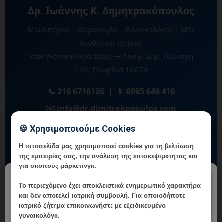
Δρ. Ιωάννης Κ. Δημητρακόπουλος
Μαιευτήρας – Χειρουργός – Γυναικολόγος | MSc
Αισθητική Ιατρική
Vital WomanHood Clinic — Λεωφ. Δημ. Γούναρη
196, Γλυφάδα 16674
📞 210 6716126 | 📱 6985 646 410
✉️ info@dr-dimitrakopoulos.com
🍪 Χρησιμοποιούμε Cookies
🗓️ Online Ραντεβού
Η ιστοσελίδα μας χρησιμοποιεί cookies για τη βελτίωση
της εμπειρίας σας, την ανάλυση της επισκεψιμότητας και
για σκοπούς μάρκετινγκ.
×
Το περιεχόμενο έχει
αποκλειστικά ενημερωτικό χαρακτήρα
και δεν αποτελεί ιατρική συμβουλή. Για οποιοδήποτε
Ιωάννης Κ. Δημητρακόπουλος
ιατρικό ζήτημα επικοινωνήστε με εξειδικευμένο
γυναικολόγο.