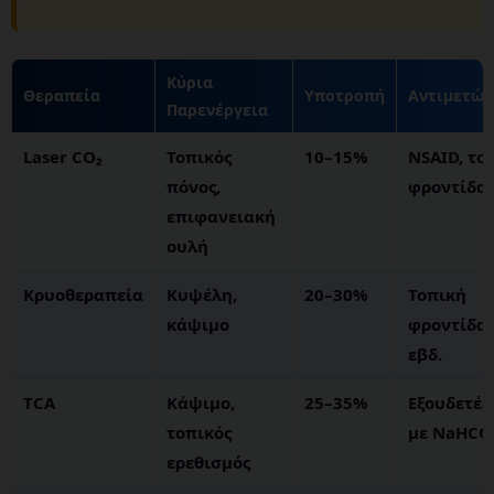
Κύρια
Θεραπεία
Υποτροπή
Αντιμετώπ
Παρενέργεια
Laser CO₂
Τοπικός
10–15%
NSAID, το
πόνος,
φροντίδα
επιφανειακή
ουλή
Κρυοθεραπεία
Κυψέλη,
20–30%
Τοπική
κάψιμο
φροντίδα 
εβδ.
TCA
Κάψιμο,
25–35%
Εξουδετέ
τοπικός
με NaHCO
ερεθισμός