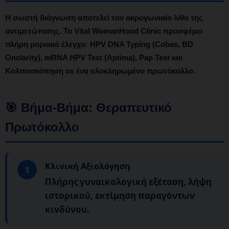
Η σωστή διάγνωση
αποτελεί τον ακρογωνιαίο λίθο της
αντιμετώπισης. Το Vital WomanHood Clinic προσφέρει
πλήρη μοριακό έλεγχο:
HPV DNA Typing
(Cobas, BD
Onclarity),
mRNA HPV Test
(Aptima),
Pap Test
και
Κολποσκόπηση
σε ένα ολοκληρωμένο πρωτόκολλο.
🎯 Βήμα-Βήμα: Θεραπευτικό
Πρωτόκολλο
Κλινική Αξιολόγηση
1
Πλήρης γυναικολογική εξέταση, λήψη
ιστορικού, εκτίμηση παραγόντων
κινδύνου.