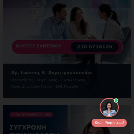
Βίκυ - Ρωτήστε με!