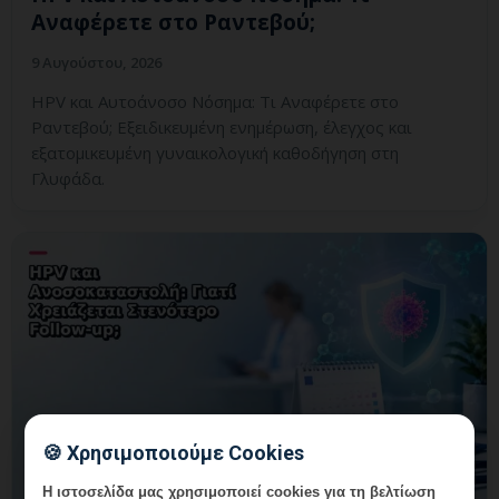
Αναφέρετε στο Ραντεβού;
9 Αυγούστου, 2026
HPV και Αυτοάνοσο Νόσημα: Τι Αναφέρετε στο
Ραντεβού; Εξειδικευμένη ενημέρωση, έλεγχος και
εξατομικευμένη γυναικολογική καθοδήγηση στη
Γλυφάδα.
🍪 Χρησιμοποιούμε Cookies
Η ιστοσελίδα μας χρησιμοποιεί cookies για τη βελτίωση