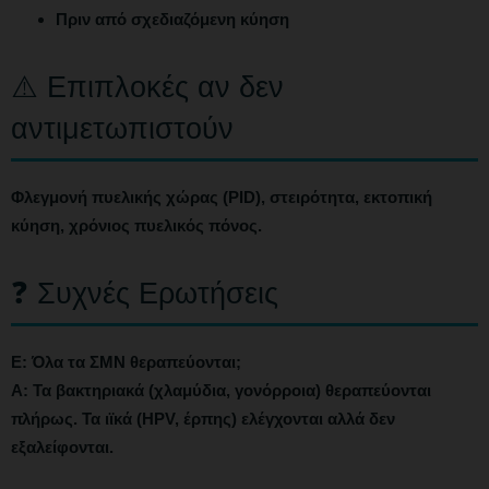
Πριν από σχεδιαζόμενη κύηση
⚠️ Επιπλοκές αν δεν
αντιμετωπιστούν
Φλεγμονή πυελικής χώρας (PID), στειρότητα, εκτοπική
κύηση, χρόνιος πυελικός πόνος.
❓ Συχνές Ερωτήσεις
Ε: Όλα τα ΣΜΝ θεραπεύονται;
Α: Τα βακτηριακά (χλαμύδια, γονόρροια) θεραπεύονται
πλήρως. Τα ιϊκά (HPV, έρπης) ελέγχονται αλλά δεν
εξαλείφονται.