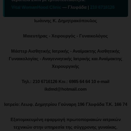
Vital WomanHood Clinic
— Γλυφάδα |
210 6716126
Ιωάννης Κ. Δημητρακόπουλος
Μαιευτήρας - Χειρουργός - Γυναικολόγος
Μάστερ Αισθητικής Ιατρικής - Αναίμακτης Αισθητικής
Γυναικολογίας - Αναγεννητικής Ιατρικής και Αναίμακτης
Χειρουργικής
Τηλ.: 210 6716126 Κιν.: 6985 64 64 10 e-mail
ikdmd@hotmail.com
Ιατρείο: Λεωφ. Δημητρίου Γούναρη 196 Γλυφάδα Τ.Κ. 166 74
Εξατομικευμένη εφαρμογή πρωτοποριακών ιατρικών
τεχνικών στην υπηρεσία της σύγχρονης γυναίκας.