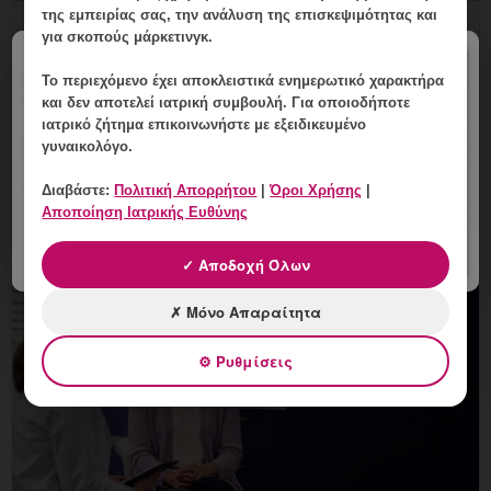
της εμπειρίας σας, την ανάλυση της επισκεψιμότητας και
HPV και Ανοσοκαταστολή: Γιατί
για σκοπούς μάρκετινγκ.
Χρειάζεται Στενότερο Follow-up;
×
Το περιεχόμενο έχει
αποκλειστικά ενημερωτικό χαρακτήρα
9 Αυγούστου, 2026
και δεν αποτελεί ιατρική συμβουλή. Για οποιοδήποτε
ιατρικό ζήτημα επικοινωνήστε με εξειδικευμένο
HPV και Ανοσοκαταστολή: Γιατί Χρειάζεται Στενότερο
γυναικολόγο.
Follow-up; Εξειδικευμένη ενημέρωση, έλεγχος και
εξατομικευμένη γυναικολογική καθοδήγηση στη
Διαβάστε:
Πολιτική Απορρήτου
|
Όροι Χρήσης
|
Γλυφάδα.
Αποποίηση Ιατρικής Ευθύνης
✓ Αποδοχή Όλων
✗ Μόνο Απαραίτητα
⚙ Ρυθμίσεις