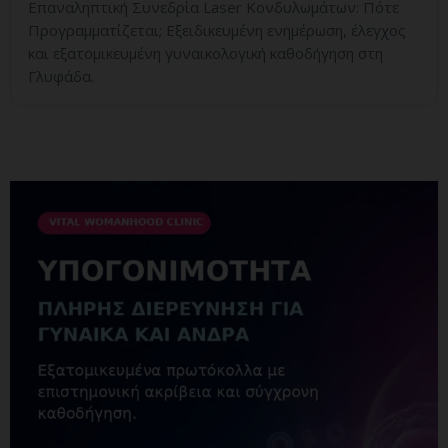
Επαναληπτική Συνεδρία Laser Κονδυλωμάτων: Πότε
Προγραμματίζεται; Εξειδικευμένη ενημέρωση, έλεγχος
και εξατομικευμένη γυναικολογική καθοδήγηση στη
Γλυφάδα.