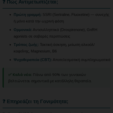
❓ Πώς Αντιμετωπίζεται;
Πρώτη γραμμή:
SSRI (Sertraline, Fluoxetine) — συνεχής
ή μόνο κατά την ωχρινή φάση
Ορμονικά:
Αντισυλληπτικά (Drospirenone), GnRH
agonists σε σοβαρές περιπτώσεις
Τρόπος ζωής:
Τακτική άσκηση, μείωση αλκοόλ/
καφεΐνης, Magnesium, B6
Ψυχοθεραπεία (CBT):
Αποτελεσματική συμπληρωματικά
✅ Καλά νέα:
Πάνω από 90% των γυναικών
βελτιώνεται σημαντικά με κατάλληλη θεραπεία.
❓ Επηρεάζει τη Γονιμότητα;