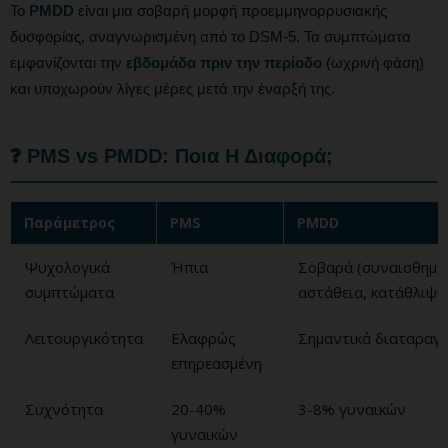
Το
PMDD
είναι μια σοβαρή μορφή προεμμηνορρυσιακής
δυσφορίας, αναγνωρισμένη από το DSM-5. Τα συμπτώματα
εμφανίζονται την
εβδομάδα πριν την περίοδο
(ωχρινή φάση)
και υποχωρούν λίγες μέρες μετά την έναρξή της.
❓ PMS vs PMDD: Ποια Η Διαφορά;
Παράμετρος
PMS
PMDD
Ψυχολογικά
Ήπια
Σοβαρά (συναισθημα
συμπτώματα
αστάθεια, κατάθλιψη
Λειτουργικότητα
Ελαφρώς
Σημαντικά διαταραγ
επηρεασμένη
Συχνότητα
20-40%
3-8% γυναικών
γυναικών