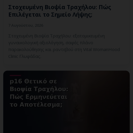
Στοχευμένη Βιοψία Τραχήλου: Πώς
Επιλέγεται το Σημείο Λήψης;
7 Αυγούστου, 2026
Στοχευμένη Βιοψία Τραχήλου: εξατομικευμένη
γυναικολογική αξιολόγηση, σαφές πλάνο
παρακολούθησης και ραντεβού στη Vital WomanHood
Clinic Γλυφάδας.