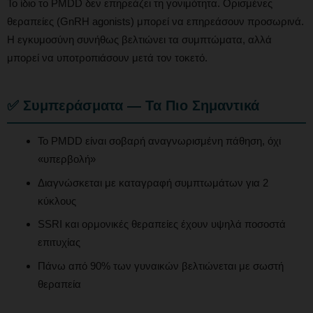
Το ίδιο το PMDD δεν επηρεάζει τη γονιμότητα. Ορισμένες
θεραπείες (GnRH agonists) μπορεί να επηρεάσουν προσωρινά.
Η εγκυμοσύνη συνήθως βελτιώνει τα συμπτώματα, αλλά
μπορεί να υποτροπιάσουν μετά τον τοκετό.
✅ Συμπεράσματα — Τα Πιο Σημαντικά
Το PMDD είναι σοβαρή αναγνωρισμένη πάθηση, όχι
«υπερβολή»
Διαγνώσκεται με καταγραφή συμπτωμάτων για 2
κύκλους
SSRI και ορμονικές θεραπείες έχουν υψηλά ποσοστά
επιτυχίας
Πάνω από 90% των γυναικών βελτιώνεται με σωστή
θεραπεία