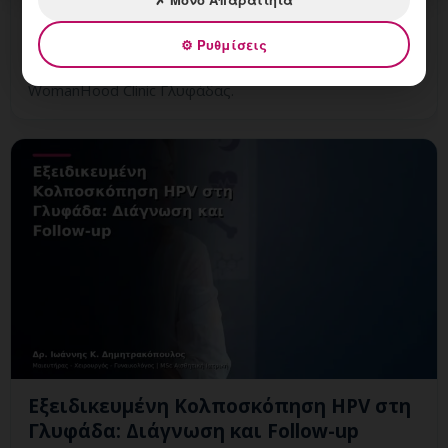
Πολλαπλές Βιοψίες στην Κολποσκόπηση:
εξατομικευμένη γυναικολογική αξιολόγηση, σαφές
⚙ Ρυθμίσεις
πλάνο παρακολούθησης και ραντεβού στη Vital
WomanHood Clinic Γλυφάδας.
Εξειδικευμένη Κολποσκόπηση HPV στη
Γλυφάδα: Διάγνωση και Follow-up