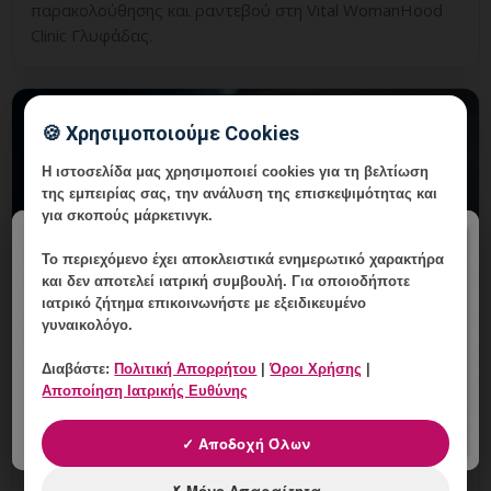
παρακολούθησης και ραντεβού στη Vital WomanHood
Clinic Γλυφάδας.
🍪 Χρησιμοποιούμε Cookies
Η ιστοσελίδα μας χρησιμοποιεί cookies για τη βελτίωση
της εμπειρίας σας, την ανάλυση της επισκεψιμότητας και
για σκοπούς μάρκετινγκ.
×
Το περιεχόμενο έχει
αποκλειστικά ενημερωτικό χαρακτήρα
και δεν αποτελεί ιατρική συμβουλή. Για οποιοδήποτε
ιατρικό ζήτημα επικοινωνήστε με εξειδικευμένο
γυναικολόγο.
Διαβάστε:
Πολιτική Απορρήτου
|
Όροι Χρήσης
|
Πολλαπλές Βιοψίες στην
Αποποίηση Ιατρικής Ευθύνης
Κολποσκόπηση: Γιατί Μπορεί να
Χρειαστούν;
✓ Αποδοχή Όλων
7 Αυγούστου, 2026
✗ Μόνο Απαραίτητα