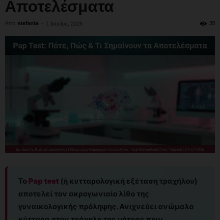
Αποτελέσματα
Από
stefania
-
38
1 Ιουνίου, 2026
Το
Pap test
(ή κυτταρολογική εξέταση τραχήλου)
αποτελεί τον ακρογωνιαίο λίθο της
γυναικολογικής πρόληψης. Ανιχνεύει ανώμαλα
κύτταρα στον τράχηλο της μήτρας πριν