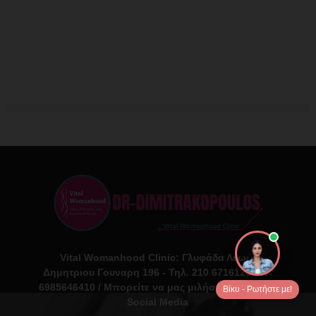
Vital Womanhood Clinic: Γλυφάδα Λεωφ.
Δημητριου Γουναρη 196 - Τηλ. 210 6716126 Κιν.
6985646410 / Μπορείτε να μας μιλήσετε και μέσω
Βίκυ - Ρωτήστε με!
Social Media