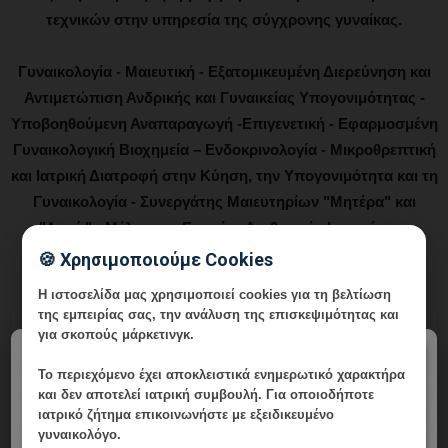
τεχνικών στην υπηρεσία της σύγχρονης γυναίκας.
Γυναικολογία - Μαιευτική - Εξατομικευμένη Διερεύνηση και
Αντιμετώπιση Ανδρικής και Γυναικείας Υπογονιμότητας -
Υποβοηθούμενη Αναπαραγωγή -Επιγενετική - Εφαρμοσμένη
Γυναικολογική Βιοχημεία – Ενδοκρινολογία - Μικροθρεπτική
και Ιατρική Διατροφή στην Κύηση, την Υπογονιμότητα και τη
Γυναικολογία - Συνεργάτης Μαιευτηρίων "Μητέρα" και
"Λητώ" - Μέλος της Εταιρίας Αισθητικής Ιατρικής και
Αναίμακτης Χειρουργικής (SAMNAS)
🍪 Χρησιμοποιούμε Cookies
Η ιστοσελίδα μας χρησιμοποιεί cookies για τη βελτίωση
της εμπειρίας σας, την ανάλυση της επισκεψιμότητας και
για σκοπούς μάρκετινγκ.
×
Το περιεχόμενο έχει
αποκλειστικά ενημερωτικό χαρακτήρα
και δεν αποτελεί ιατρική συμβουλή. Για οποιοδήποτε
ιατρικό ζήτημα επικοινωνήστε με εξειδικευμένο
γυναικολόγο.