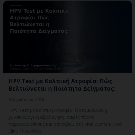
HPV Test με Κολπική Ατροφία: Πώς
Βελτιώνεται η Ποιότητα Δείγματος;
6 Αυγούστου, 2026
HPV Test με Κολπική Ατροφία: εξατομικευμένη
γυναικολογική αξιολόγηση, σαφές πλάνο
παρακολούθησης και ραντεβού στη Vital WomanHood
Clinic Γλυφάδας.