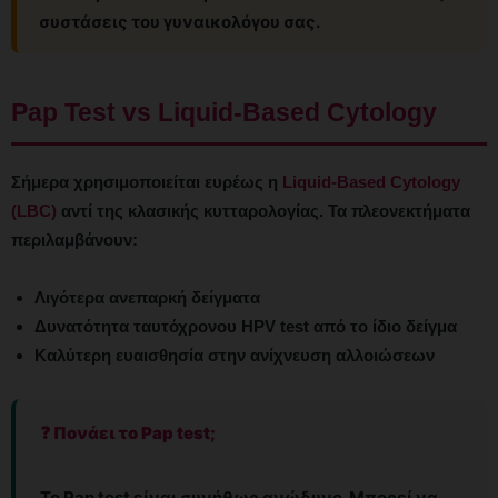
συστάσεις του γυναικολόγου σας.
Pap Test vs Liquid-Based Cytology
Σήμερα χρησιμοποιείται ευρέως η
Liquid-Based Cytology
(LBC)
αντί της κλασικής κυτταρολογίας. Τα πλεονεκτήματα
περιλαμβάνουν:
Λιγότερα ανεπαρκή δείγματα
Δυνατότητα ταυτόχρονου HPV test από το ίδιο δείγμα
Καλύτερη ευαισθησία στην ανίχνευση αλλοιώσεων
❓ Πονάει το Pap test;
Το Pap test είναι συνήθως ανώδυνο. Μπορεί να