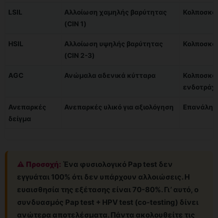
LSIL
Αλλοίωση χαμηλής βαρύτητας
Κολποσκό
(CIN 1)
HSIL
Αλλοίωση υψηλής βαρύτητας
Κολποσκό
(CIN 2-3)
AGC
Ανώμαλα αδενικά κύτταρα
Κολποσκό
ενδοτράχ
Ανεπαρκές
Ανεπαρκές υλικό για αξιολόγηση
Επανάληψη
δείγμα
⚠️ Προσοχή:
Ένα φυσιολογικό Pap test δεν
εγγυάται 100% ότι δεν υπάρχουν αλλοιώσεις. Η
ευαισθησία της εξέτασης είναι 70-80%. Γι’ αυτό, ο
συνδυασμός Pap test + HPV test (co-testing) δίνει
ανώτερα αποτελέσματα. Πάντα ακολουθείτε τις