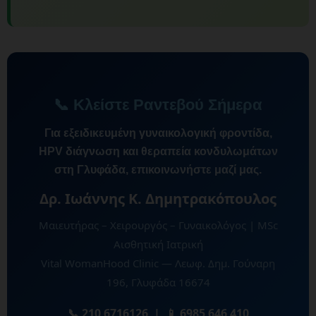
📞 Κλείστε Ραντεβού Σήμερα
Για εξειδικευμένη γυναικολογική φροντίδα,
HPV διάγνωση και θεραπεία κονδυλωμάτων
στη Γλυφάδα, επικοινωνήστε μαζί μας.
Δρ. Ιωάννης Κ. Δημητρακόπουλος
Μαιευτήρας – Χειρουργός – Γυναικολόγος | MSc
Αισθητική Ιατρική
Vital WomanHood Clinic — Λεωφ. Δημ. Γούναρη
196, Γλυφάδα 16674
📞 210 6716126 | 📱 6985 646 410