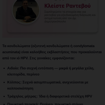
Τα κονδυλώματα
(οξυτενή κονδυλώματα ή condylomata
acuminata) είναι καλοήθεις εκβλαστήσεις που προκαλούνται
από τον ιό HPV. Στις γυναίκες εμφανίζονται:
Αιδοίο:
Πιο συχνή εντόπιση — μικρά ή μεγάλα χείλη,
κλειτορίδα, περίνεο
Κόλπος:
Συχνά ασυμπτωματικά, ανιχνεύονται με
κολποσκόπηση
Τράχηλος μήτρας:
Ίδια ή διαφορετικά στελέχη HPV
Πρωκτική περιοχή:
Περίνεο, πρωκτικό στόμιο