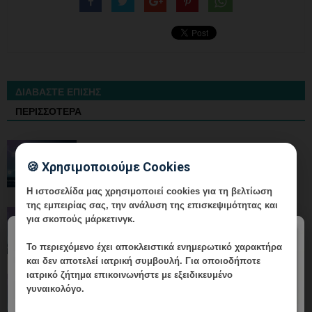
ΔΙΑΒΑΣΤΕ ΕΠΙΣΗΣ
ΠΕΡΙΣΣΟΤΕΡΑ
Ολοκληρωμένη Υπηρεσία HPV: Από τη
Διάγνωση έως τον Επανέλεγχο
🍪 Χρησιμοποιούμε Cookies
Η ιστοσελίδα μας χρησιμοποιεί cookies για τη βελτίωση
της εμπειρίας σας, την ανάλυση της επισκεψιμότητας και
Ολοκληρωμένη Υπηρεσία HPV: Από τη
για σκοπούς μάρκετινγκ.
Διάγνωση έως τον Επανέλεγχο
×
Το περιεχόμενο έχει
αποκλειστικά ενημερωτικό χαρακτήρα
και δεν αποτελεί ιατρική συμβουλή. Για οποιοδήποτε
ιατρικό ζήτημα επικοινωνήστε με εξειδικευμένο
Ολοκληρωμένη Υπηρεσία HPV: Από τη
γυναικολόγο.
Διάγνωση έως τον Επανέλεγχο