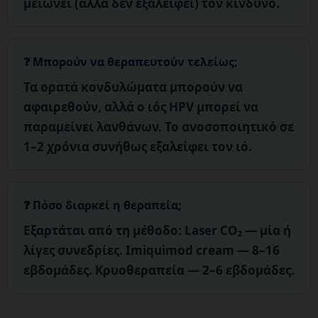
μειώνει (αλλά δεν εξαλείφει) τον κίνδυνο.
Μπορούν να θεραπευτούν τελείως;
Τα ορατά κονδυλώματα μπορούν να
αφαιρεθούν
, αλλά ο ιός HPV μπορεί να
παραμείνει λανθάνων. Το ανοσοποιητικό σε
1–2 χρόνια συνήθως εξαλείφει τον ιό.
Πόσο διαρκεί η θεραπεία;
Εξαρτάται από τη μέθοδο:
Laser CO₂
— μία ή
λίγες συνεδρίες.
Imiquimod cream
— 8–16
εβδομάδες.
Κρυοθεραπεία
— 2–6 εβδομάδες.