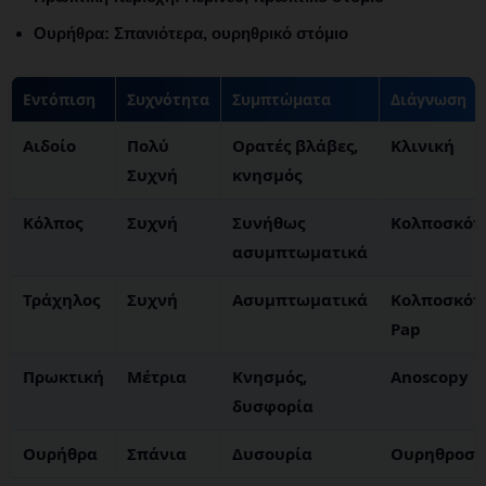
Ουρήθρα:
Σπανιότερα, ουρηθρικό στόμιο
Εντόπιση
Συχνότητα
Συμπτώματα
Διάγνωση
Αιδοίο
Πολύ
Ορατές βλάβες,
Κλινική
Συχνή
κνησμός
Κόλπος
Συχνή
Συνήθως
Κολποσκόπ
ασυμπτωματικά
Τράχηλος
Συχνή
Ασυμπτωματικά
Κολποσκόπ
Pap
Πρωκτική
Μέτρια
Κνησμός,
Anoscopy
δυσφορία
Ουρήθρα
Σπάνια
Δυσουρία
Ουρηθροσ