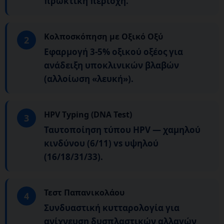
πρωκτική περιοχή.
Κολποσκόπηση με Οξικό Οξύ
2
Εφαρμογή 3-5% οξικού οξέος για
ανάδειξη υποκλινικών βλαβών
(αλλοίωση «λευκή»).
HPV Typing (DNA Test)
3
Ταυτοποίηση τύπου HPV — χαμηλού
κινδύνου (6/11) vs υψηλού
(16/18/31/33).
Τεστ Παπανικολάου
4
Συνδυαστική κυτταρολογία για
ανίχνευση δυσπλαστικών αλλαγών