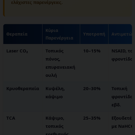
ελάχιστες παρενέργειες.
Κύρια
Θεραπεία
Υποτροπή
Αντιμετώπ
Παρενέργεια
Laser CO₂
Τοπικός
10–15%
NSAID, το
πόνος,
φροντίδα
επιφανειακή
ουλή
Κρυοθεραπεία
Κυψέλη,
20–30%
Τοπική
κάψιμο
φροντίδα 
εβδ.
TCA
Κάψιμο,
25–35%
Εξουδετέ
τοπικός
με NaHCO
ερεθισμός