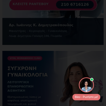
Βίκυ - Ρωτήστε με!