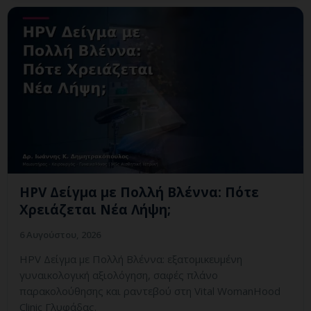
HPV Δείγμα με Πολλή Βλέννα: Πότε
Χρειάζεται Νέα Λήψη;
6 Αυγούστου, 2026
HPV Δείγμα με Πολλή Βλέννα: εξατομικευμένη
γυναικολογική αξιολόγηση, σαφές πλάνο
παρακολούθησης και ραντεβού στη Vital WomanHood
Clinic Γλυφάδας.