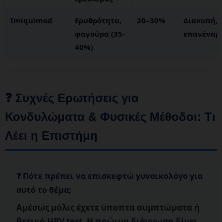
Imiquimod
Ερυθρότητα,
20–30%
Διακοπή,
φαγούρα (35-
επανέναρ
40%)
❓ Συχνές Ερωτήσεις για
Κονδυλώματα & Φυσικές Μέθοδοι: Τι
Λέει η Επιστήμη
Πότε πρέπει να επισκεφτώ γυναικολόγο για
αυτό το θέμα;
Αμέσως μόλις έχετε ύποπτα συμπτώματα
ή
θετικό HPV test. Η πρώιμη διάγνωση δίνει