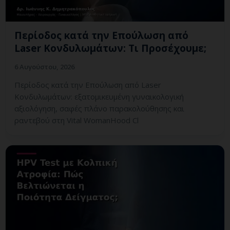
Περίοδος κατά την Επούλωση από
Laser Κονδυλωμάτων: Τι Προσέχουμε;
6 Αυγούστου, 2026
Περίοδος κατά την Επούλωση από Laser
Κονδυλωμάτων: εξατομικευμένη γυναικολογική
αξιολόγηση, σαφές πλάνο παρακολούθησης και
ραντεβού στη Vital WomanHood Cl