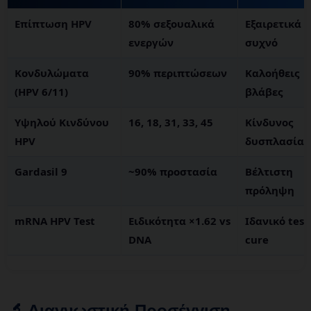
Επίπτωση HPV
80% σεξουαλικά
Εξαιρετικά
ενεργών
συχνό
Κονδυλώματα
90% περιπτώσεων
Καλοήθεις
(HPV 6/11)
βλάβες
Υψηλού Κινδύνου
16, 18, 31, 33, 45
Κίνδυνος
HPV
δυσπλασίας
Gardasil 9
~90% προστασία
Βέλτιστη
πρόληψη
mRNA HPV Test
Ειδικότητα ×1.62 vs
Ιδανικό test
DNA
cure
🔬 Διαγνωστική Προσέγγιση