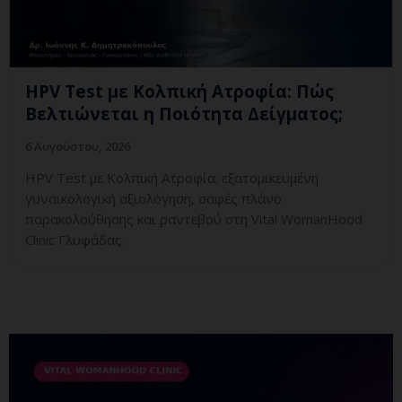
HPV Test με Κολπική Ατροφία: Πώς
Βελτιώνεται η Ποιότητα Δείγματος;
6 Αυγούστου, 2026
HPV Test με Κολπική Ατροφία: εξατομικευμένη
γυναικολογική αξιολόγηση, σαφές πλάνο
παρακολούθησης και ραντεβού στη Vital WomanHood
Clinic Γλυφάδας.