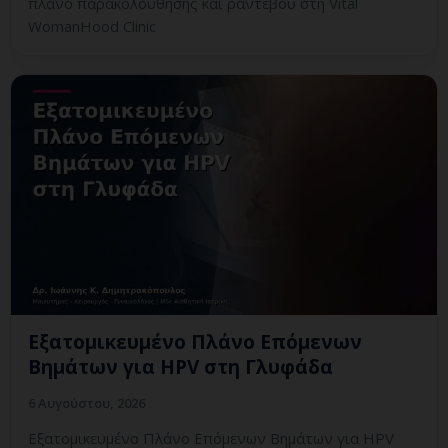
πλάνο παρακολούθησης και ραντεβού στη Vital
WomanHood Clinic
Εξατομικευμένο Πλάνο Επόμενων
Βημάτων για HPV στη Γλυφάδα
6 Αυγούστου, 2026
Εξατομικευμένο Πλάνο Επόμενων Βημάτων για HPV