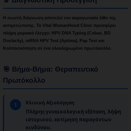
Η σωστή διάγνωση
αποτελεί τον ακρογωνιαίο λίθο της
αντιμετώπισης. Το Vital WomanHood Clinic προσφέρει
πλήρη μοριακό έλεγχο:
HPV DNA Typing
(Cobas, BD
Onclarity),
mRNA HPV Test
(Aptima),
Pap Test
και
Κολποσκόπηση
σε ένα ολοκληρωμένο πρωτόκολλο.
🎯 Βήμα-Βήμα: Θεραπευτικό
Πρωτόκολλο
Κλινική Αξιολόγηση
1
Πλήρης γυναικολογική εξέταση, λήψη
ιστορικού, εκτίμηση παραγόντων
κινδύνου.