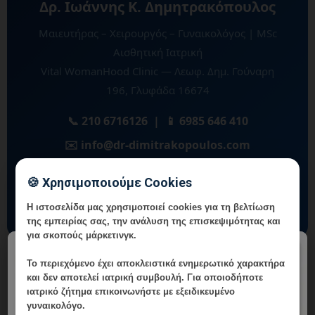
Δρ. Ιωάννης Κ. Δημητρακόπουλος
Μαιευτήρας – Χειρουργός – Γυναικολόγος | MSc
Αισθητική Ιατρική
Vital WomanHood Clinic — Λεωφ. Δημ. Γούναρη
196, Γλυφάδα 16674
📞 210 6716126 | 📱 6985 646 410
✉️ info@dr-dimitrakopoulos.com
🍪 Χρησιμοποιούμε Cookies
🗓️ Online Ραντεβού
Η ιστοσελίδα μας χρησιμοποιεί cookies για τη βελτίωση
της εμπειρίας σας, την ανάλυση της επισκεψιμότητας και
για σκοπούς μάρκετινγκ.
×
Το περιεχόμενο έχει
αποκλειστικά ενημερωτικό χαρακτήρα
Ιωάννης Κ. Δημητρακόπουλος
και δεν αποτελεί ιατρική συμβουλή. Για οποιοδήποτε
ιατρικό ζήτημα επικοινωνήστε με εξειδικευμένο
γυναικολόγο.
Μαιευτήρας - Χειρουργός - Γυναικολόγος