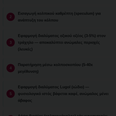
Εισαγωγή κολπικού καθρέπτη (speculum) για
ανάπτυξη του κόλπου
Εφαρμογή διαλύματος οξικού οξέος (3-5%) στον
τράχηλο — αποκαλύπτει ανώμαλες περιοχές
(λευκές)
Παρατήρηση μέσω κολποσκοπίου (5-40x
μεγέθυνση)
Εφαρμογή διαλύματος Lugol (ιώδιο) —
φυσιολογικό ιστός βάφεται καφέ, ανώμαλος μένει
άβαφος
Λήψη βιοψίας (κολποτράχηλος) εάν εντοπιστούν