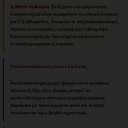
⚠️ Μετά τη Βιοψία:
Ενδέχεται να εμφανιστεί
ελαφρά κηλιδώδης αιμορραγία ή κολπική έκκριση
για 1-2 εβδομάδες. Αποφύγετε σεξουαλική επαφή,
ταμπόν και κολπικές πλύσεις για 1 εβδομάδα.
Επικοινωνήστε με τον ιατρό αν εμφανιστεί
έντονη αιμορραγία ή πυρετός.
❓ Η κολποσκόπηση είναι επώδυνη;
Η κολποσκόπηση χωρίς βιοψία είναι συνήθως
ανώδυνη. Εάν γίνει βιοψία, μπορεί να
αισθανθείτε μια σύντομη τσιμπιά ή κράμπα,
παρόμοια με πόνο εμμήνου ρύσεως. Η λήψη
παυσίπονου πριν βοηθά σημαντικά.