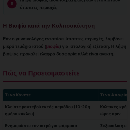
ύποπτες περιοχές
Η Βιοψία κατά την Κολποσκόπηση
Εάν ο γυναικολόγος εντοπίσει ύποπτες περιοχές, λαμβάνει
μικρό τεμάχιο ιστού (
βιοψία
) για ιστολογική εξέταση. Η λήψη
βιοψίας προκαλεί ελαφρά δυσφορία αλλά είναι ανεκτή.
Πώς να Προετοιμαστείτε
Τι να Κάνετε
Τι να Αποφύγ
Κλείστε ραντεβού εκτός περιόδου (10-20η
Κολπικές κρέμ
ημέρα κύκλου)
ώρες πριν
Ενημερώστε τον ιατρό για φάρμακα
Σεξουαλική ε