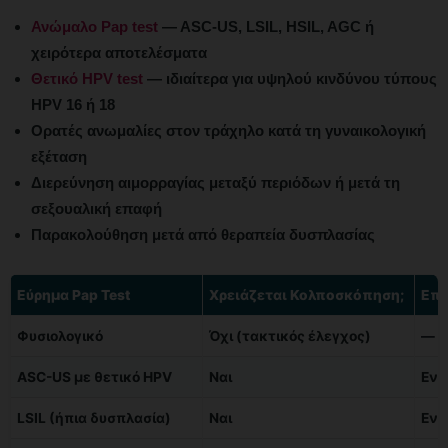
Ανώμαλο Pap test
— ASC-US, LSIL, HSIL, AGC ή
χειρότερα αποτελέσματα
Θετικό HPV test
— ιδιαίτερα για υψηλού κινδύνου τύπους
HPV 16 ή 18
Ορατές ανωμαλίες στον τράχηλο κατά τη γυναικολογική
εξέταση
Διερεύνηση αιμορραγίας μεταξύ περιόδων ή μετά τη
σεξουαλική επαφή
Παρακολούθηση μετά από θεραπεία δυσπλασίας
Εύρημα Pap Test
Χρειάζεται Κολποσκόπηση;
Επε
Φυσιολογικό
Όχι (τακτικός έλεγχος)
—
ASC-US με θετικό HPV
Ναι
Εντ
LSIL (ήπια δυσπλασία)
Ναι
Εντ