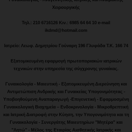
Χειρουργικής
Τηλ.: 210 6716126 Κιν.: 6985 64 64 10 e-mail
ikdmd@hotmail.com
Ιατρείο: Λεωφ. Δημητρίου Γούναρη 196 Γλυφάδα Τ.Κ. 166 74
Εξατομικευμένη εφαρμογή πρωτοποριακών ιατρικών
τεχνικών στην υπηρεσία της σύγχρονης γυναίκας.
Γυναικολογία - Μαιευτική - Εξατομικευμένη Διερεύνηση και
Αντιμετώπιση Ανδρικής και Γυναικείας Υπογονιμότητας -
Υποβοηθούμενη Αναπαραγωγή -Επιγενετική - Εφαρμοσμένη
Γυναικολογική Βιοχημεία – Ενδοκρινολογία - Μικροθρεπτική
και Ιατρική Διατροφή στην Κύηση, την Υπογονιμότητα και τη
Γυναικολογία - Συνεργάτης Μαιευτηρίων "Μητέρα" και
"Λητώ" - Μέλος της Εταιρίας Αισθητικής Ιατρικής και