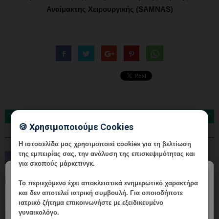
Αναίμακτης Χειρουργικής (SAMNAS)
ΔΙΑΒΑΣΤΕ ΕΠΙΣΗΣ
🍪 Χρησιμοποιούμε Cookies
ΠΕΡΙΣΣΟΤΕΡΑ
Η ιστοσελίδα μας χρησιμοποιεί cookies για τη βελτίωση
της εμπειρίας σας, την ανάλυση της επισκεψιμότητας και
Ολοκληρωμένη Υπηρεσία HPV: Από τη
για σκοπούς μάρκετινγκ.
Διάγνωση έως τον Επανέλεγχο
×
Το περιεχόμενο έχει
αποκλειστικά ενημερωτικό χαρακτήρα
και δεν αποτελεί ιατρική συμβουλή. Για οποιοδήποτε
ιατρικό ζήτημα επικοινωνήστε με εξειδικευμένο
Ολοκληρωμένη Υπηρεσία HPV: Από τη
γυναικολόγο.
Διάγνωση έως τον Επανέλεγχο