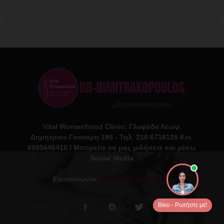
Vital Womanhood Clinic: Γλυφάδα Λεωφ.
Δημητριου Γουναρη 196 - Τηλ. 210 6716126 Κιν.
6985646410 / Μπορείτε να μας μιλήσετε και μέσω
Social Media
Επικοινωνία:
ikdmd@hotmail.com
Βίκυ - Ρωτήστε με!