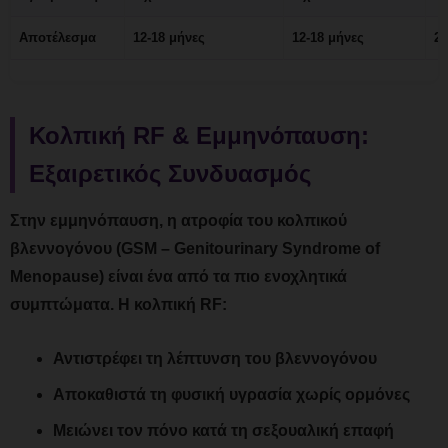
Αποτέλεσμα
12-18 μήνες
12-18 μήνες
24
Κολπική RF & Εμμηνόπαυση:
Εξαιρετικός Συνδυασμός
Στην εμμηνόπαυση, η ατροφία του κολπικού
βλεννογόνου (GSM – Genitourinary Syndrome of
Menopause) είναι ένα από τα πιο ενοχλητικά
συμπτώματα. Η κολπική RF:
Αντιστρέφει τη λέπτυνση του βλεννογόνου
Αποκαθιστά τη φυσική υγρασία χωρίς ορμόνες
Μειώνει τον πόνο κατά τη σεξουαλική επαφή