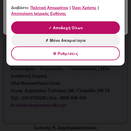
210 6716126
Διαβάστε:
Πολιτική Απορρήτου
|
Όροι Χρήσης
|
Αποποίηση Ιατρικής Ευθύνης
✓ Αποδοχή Όλων
✗ Μόνο Απαραίτητα
⚙ Ρυθμίσεις
Δρ. Ιωάννης Κ. Δημητρακόπουλος
Μαιευτήρας – Χειρουργός – Γυναικολόγος | MSc
Αισθητική Ιατρική
Vital WomanHood Clinic
Λεωφ. Δημητρίου Γούναρη 196, Γλυφάδα 166 74
Τηλ.: 210 6716126 | Κιν.: 6985 646 410
dr-dimitrakopoulos-viki.xyz
Ιωάννης Κ. Δημητρακόπουλος