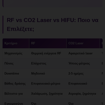
RF vs CO2 Laser vs HIFU: Ποιο να
Επιλέξετε;
Κριτήριο
RF
CO2 Laser
H
Μηχανισμός
Θερμική ενέργεια RF
Αφαιρετικό laser
Υ
Πόνος
Ελάχιστος
Ήπιος-μέτριος
Ε
Downtime
Μηδενικό
2-5 ημέρες
Μ
Βάθος δράσης
Επιφανειακό-μέτριο
Επιφανειακό
Β
Βέλτιστο για
Χαλάρωση, ξηρότητα
Ατροφία, ξηρότητα
Ακ
Εγκυμοσύνη
Όχι
Όχι
Ό