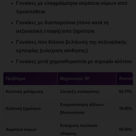
Γυναίκες με ελαφρά/μέτρια ακράτεια ούρων από
προσπάθεια
Γυναίκες με δυσπαρεύνια (πόνο κατά τη
σεξουαλική επαφή) από ξηρότητα
Γυναίκες που θέλουν βελτίωση της σεξουαλικής
εμπειρίας (ενίσχυση αίσθησης)
Γυναίκες μετά χημειοθεραπεία με ατροφία κόλπου
Πρόβλημα
Μηχανισμός RF
Αποτελε
Κολπική χαλάρωση
Σύσφιξη κολλαγόνης
60-75%
Ενεργοποίηση αδένων
Κολπική ξηρότητα
70-85%
βλεννογόνου
Ενίσχυση πυελικού
Ακράτεια ούρων
50-65%
εδάφους