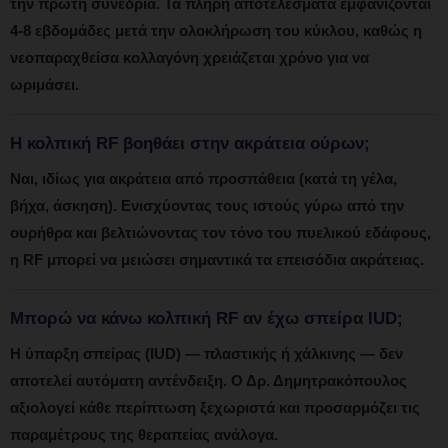
την πρώτη συνεδρία. Τα πλήρη αποτελέσματα εμφανίζονται
4-8 εβδομάδες μετά την ολοκλήρωση του κύκλου, καθώς η
νεοπαραχθείσα κολλαγόνη χρειάζεται χρόνο για να
ωριμάσει.
Η κολπική RF βοηθάει στην ακράτεια ούρων;
Ναι, ιδίως για ακράτεια από προσπάθεια (κατά τη γέλα,
βήχα, άσκηση). Ενισχύοντας τους ιστούς γύρω από την
ουρήθρα και βελτιώνοντας τον τόνο του πυελικού εδάφους,
η RF μπορεί να μειώσει σημαντικά τα επεισόδια ακράτειας.
Μπορώ να κάνω κολπική RF αν έχω σπείρα IUD;
Η ύπαρξη σπείρας (IUD) — πλαστικής ή χάλκινης — δεν
αποτελεί αυτόματη αντένδειξη. Ο Δρ. Δημητρακόπουλος
αξιολογεί κάθε περίπτωση ξεχωριστά και προσαρμόζει τις
παραμέτρους της θεραπείας ανάλογα.