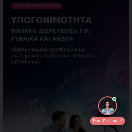
Βίκυ - Ρωτήστε με!