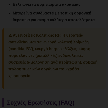
Βελτιώνει τα συμπτώματα ακράτειας
Μπορεί να συνδυαστεί με τοπική ορμονική
θεραπεία για ακόμα καλύτερα αποτελέσματα
⚠️
Αντενδείξεις Κολπικής RF:
Η θεραπεία
αντενδείκνυται σε: ενεργό κολπική λοίμωξη
(candida, BV), ενεργό herpes εξέλξεις, κύηση,
πορσελάνινες (μεταλλικές) ενδοκολπικές
συσκευές (αξιολόγηση ανά περίπτωση), σοβαρή
πτώση πυελικών οργάνων που χρήζει
χειρουργείο.
Συχνές Ερωτήσεις (FAQ)