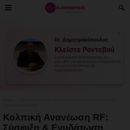
Αρχική
-Σεξουαλική Υγεία – Αναίμακτη Αισθητική Γυναικολογία και
Σεξουαλική Αισθητική
Κολπική Ανανέωση RF:
Σύσφιξη & Ενυδάτωση