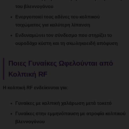
του βλεννογόνου
Ενεργοποιεί τους αδένες του κολπικού
τοιχώματος για καλύτερη λίπανση
Ενδυναμώνει τον σύνδεσμο που στηρίζει το
ουροδόχο κύστη και τη σκωληκοειδή απόφυση
Ποιες Γυναίκες Ωφελούνται από
Κολπική RF
Η κολπική RF ενδείκνυται για:
Γυναίκες με κολπική χαλάρωση μετά τοκετό
Γυναίκες στην εμμηνόπαυση με ατροφία κολπικού
βλεννογόνου