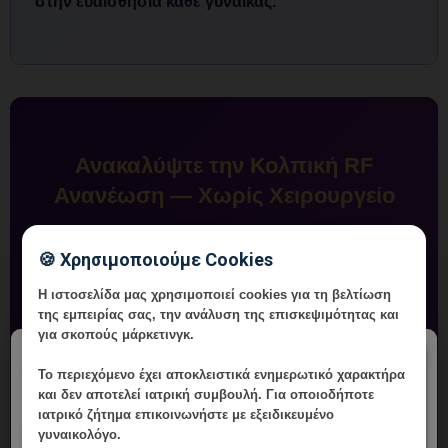
στην ευαισθησία κάθε γυναίκας.
Ανακαλύψτε την Κολπική RF
Ανανέωση — Χωρίς Χειρουργείο
Σύσφιξη, ενυδάτωση και βελτίωση σεξουαλικής
🍪 Χρησιμοποιούμε Cookies
λειτουργίας. Κλείστε ραντεβού με τον Δρ.
Δημητρακόπουλο στη Vital WomanHood Clinic,
Η ιστοσελίδα μας χρησιμοποιεί cookies για τη βελτίωση
της εμπειρίας σας, την ανάλυση της επισκεψιμότητας και
Γλυφάδα.
για σκοπούς μάρκετινγκ.
×
Το περιεχόμενο έχει
αποκλειστικά ενημερωτικό χαρακτήρα
Κλείστε Ραντεβού Online
και δεν αποτελεί ιατρική συμβουλή. Για οποιοδήποτε
ιατρικό ζήτημα επικοινωνήστε με εξειδικευμένο
γυναικολόγο.