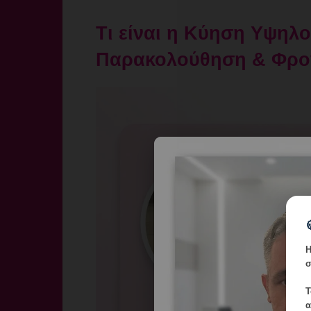
Τι είναι η Κύηση Υψηλ
Παρακολούθηση & Φρον
Η
σ
Τ
α