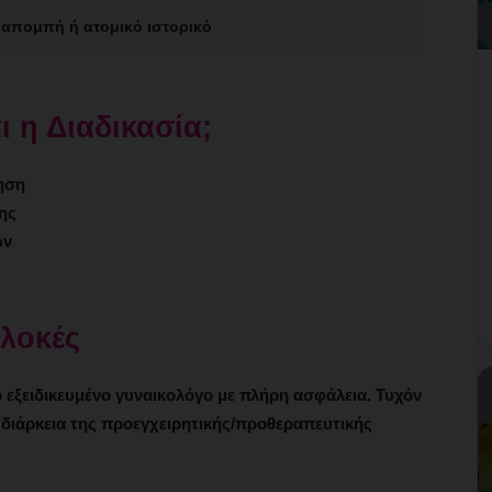
απομπή ή ατομικό ιστορικό
 η Διαδικασία;
γηση
ης
ων
πλοκές
εξειδικευμένο γυναικολόγο με πλήρη ασφάλεια. Τυχόν
 διάρκεια της προεγχειρητικής/προθεραπευτικής