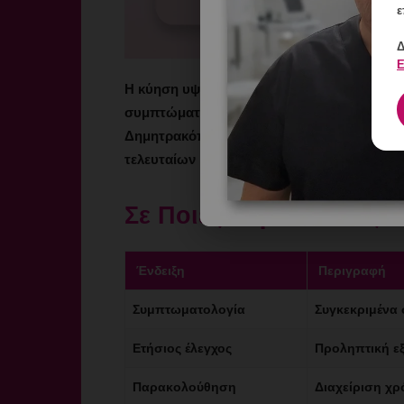
ε
Δ
Ε
Η κύηση υψηλού κινδύνου απευθύνεται σε 
συμπτώματα ή επιθυμούν πρόληψη. Με εξατ
Δημητρακόπουλος, κάθε περίπτωση αντιμετ
τελευταίων κλινικών πρωτοκόλλων.
Σε Ποιες Περιπτώσεις Ε
Ένδειξη
Περιγραφή
Συμπτωματολογία
Συγκεκριμένα
Ετήσιος έλεγχος
Προληπτική εξ
Παρακολούθηση
Διαχείριση χ