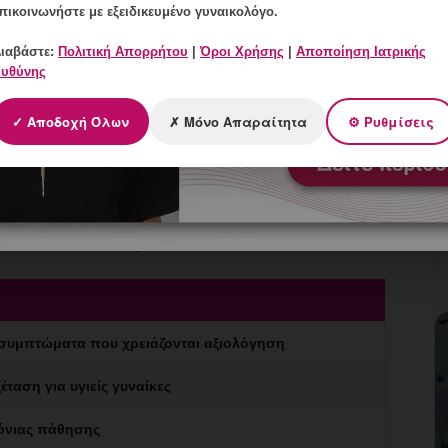
πικοινωνήστε με εξειδικευμένο γυναικολόγο.
ιαβάστε:
Πολιτική Απορρήτου
|
Όροι Χρήσης
|
Αποποίηση Ιατρικής
υθύνης
γυναίκες που αντιμετωπίζουν συγκεκριμένα
✓ Αποδοχή Όλων
✗ Μόνο Απαραίτητα
⚙ Ρυθμίσεις
ομικευμένη αξιολόγηση από τον Δρ. Ιωάννης Κ.
ωπίζεται με τον πλέον κατάλληλο τρόπο βάσει
νδείκνυται;
 συμπτώματα που χρειάζονται αξιολόγηση
έταση για υγιείς γυναίκες
ρόνιας πάθησης