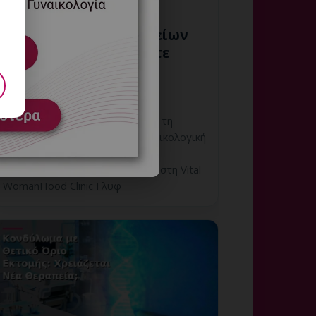
Έλεγχος Ζωτικών Σημείων
πριν τη Θεραπεία: Πότε
Είναι Απαραίτητος;
6 Αυγούστου, 2026
Έλεγχος Ζωτικών Σημείων πριν τη
Θεραπεία: εξατομικευμένη γυναικολογική
αξιολόγηση, σαφές πλάνο
παρακολούθησης και ραντεβού στη Vital
WomanHood Clinic Γλυφ