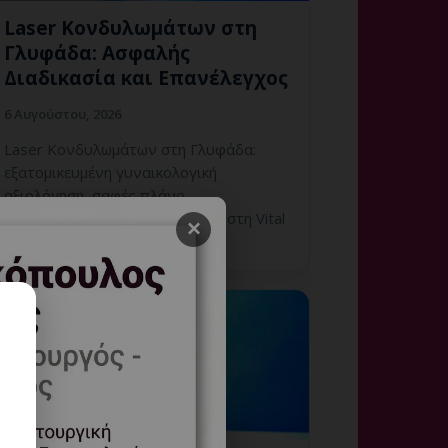
Laser Κονδυλωμάτων στη
Γλυφάδα: Ασφαλής
Διαδικασία και Επανέλεγχος
6 Αυγούστου, 2026
Laser Κονδυλωμάτων στη Γλυφάδα:
εξατομικευμένη γυναικολογική
αξιολόγηση, σαφές πλάνο
παρακολούθησης και ραντεβού στη Vital
×
WomanHood Clinic Γλυφάδας.