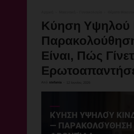
Αρχική
Μαιευτική – Γυναικολογία
Θέματα Μαιευτι
Κύηση Υψηλού 
Παρακολούθηση
Είναι, Πώς Γίνετ
Ερωτοαπαντήσε
Από
stefania
-
12 Ιουνίου, 2026