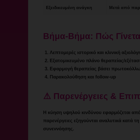
Εξειδικευμένη ανάγκη
Μετά από παρ
Βήμα-Βήμα: Πώς Γίνεται
Λεπτομερές ιστορικό και κλινική αξιολό
Εξατομικευμένο πλάνο θεραπείας/εξέτασ
Εφαρμογή θεραπείας βάσει πρωτοκόλλ
Παρακολούθηση και follow-up
⚠️ Παρενέργειες & Επι
Η κύηση υψηλού κινδύνου εφαρμόζεται από 
παρενέργειες εξηγούνται αναλυτικά κατά τη
συνεννόησης.