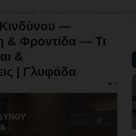
κής και Γυναικολογίας
Κύηση Υψηλού Κινδύνου — Παρακολούθηση & Φροντίδα —
Κινδύνου —
 & Φροντίδα — Τι
αι &
ις | Γλυφάδα
23