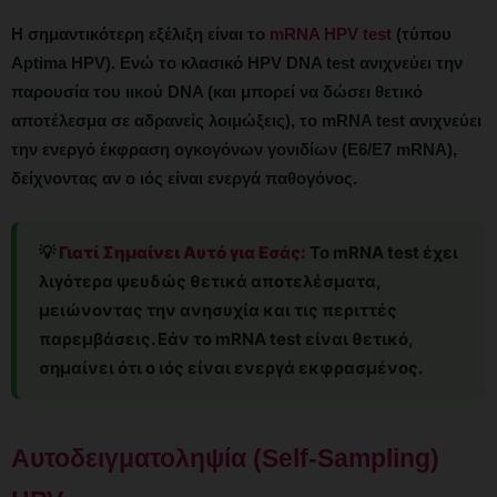
Η σημαντικότερη εξέλιξη είναι το
mRNA HPV test
(τύπου
Aptima HPV). Ενώ το κλασικό HPV DNA test ανιχνεύει την
παρουσία του ιικού DNA (και μπορεί να δώσει θετικό
αποτέλεσμα σε αδρανείς λοιμώξεις), το mRNA test ανιχνεύει
την ενεργό έκφραση ογκογόνων γονιδίων (E6/E7 mRNA),
δείχνοντας αν ο ιός είναι ενεργά παθογόνος.
💡
Γιατί Σημαίνει Αυτό για Εσάς:
Το mRNA test έχει
λιγότερα ψευδώς θετικά αποτελέσματα,
μειώνοντας την ανησυχία και τις περιττές
παρεμβάσεις. Εάν το mRNA test είναι θετικό,
σημαίνει ότι ο ιός είναι ενεργά εκφρασμένος.
Αυτοδειγματοληψία (Self-Sampling)