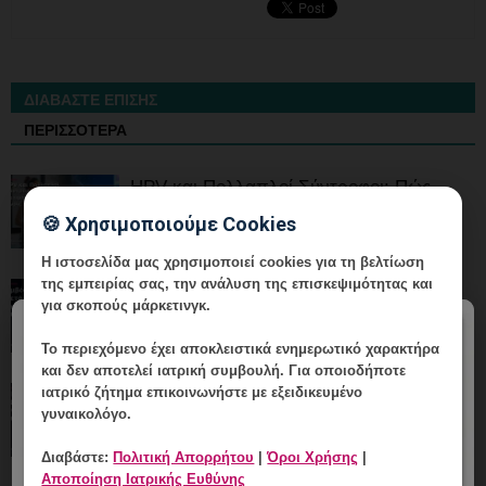
ΔΙΑΒΑΣΤΕ ΕΠΙΣΗΣ
ΠΕΡΙΣΣΟΤΕΡΑ
HPV και Πολλαπλοί Σύντροφοι: Πώς
Εκτιμάται ο Κίνδυνος χωρίς Στίγμα;
🍪 Χρησιμοποιούμε Cookies
Η ιστοσελίδα μας χρησιμοποιεί cookies για τη βελτίωση
της εμπειρίας σας, την ανάλυση της επισκεψιμότητας και
Εμβόλιο HPV μετά από Θετικό Τεστ στα
για σκοπούς μάρκετινγκ.
20+: Τι Συζητάμε;
×
Το περιεχόμενο έχει
αποκλειστικά ενημερωτικό χαρακτήρα
και δεν αποτελεί ιατρική συμβουλή. Για οποιοδήποτε
ιατρικό ζήτημα επικοινωνήστε με εξειδικευμένο
HPV και Νέα Σχέση στα 20+: Πώς
γυναικολόγο.
Συζητάμε για Πρόληψη;
Διαβάστε:
Πολιτική Απορρήτου
|
Όροι Χρήσης
|
Αποποίηση Ιατρικής Ευθύνης