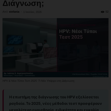
Διάγνωση;
Από
stefania
-
52
1 Ιουνίου, 2026
HPV & Νέοι Τύποι Τεστ 2025: Τι Νέο Υπάρχει στη Διάγνωση;
Η επιστήμη της διάγνωσης του HPV εξελίσσεται
ραγδαία. Το 2025, νέες μέθοδοι τεστ προσφέρουν
μεγαλύτερη ευαισθησία, ειδικότητα και ευκολία