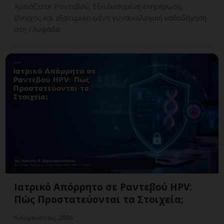
Χρειάζεται Ραντεβού; Εξειδικευμένη ενημέρωση,
έλεγχος και εξατομικευμένη γυναικολογική καθοδήγηση
στη Γλυφάδα
Ιατρικό Απόρρητο σε Ραντεβού HPV:
Πώς Προστατεύονται τα Στοιχεία;
9 Αυγούστου, 2026