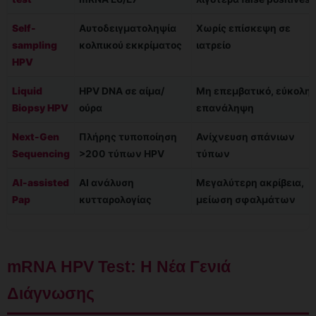
Self-
Αυτοδειγματοληψία
Χωρίς επίσκεψη σε
sampling
κολπικού εκκρίματος
ιατρείο
HPV
Liquid
HPV DNA σε αίμα/
Μη επεμβατικό, εύκολη
Biopsy HPV
ούρα
επανάληψη
Next-Gen
Πλήρης τυποποίηση
Ανίχνευση σπάνιων
Sequencing
>200 τύπων HPV
τύπων
AI-assisted
ΑΙ ανάλυση
Μεγαλύτερη ακρίβεια,
Pap
κυτταρολογίας
μείωση σφαλμάτων
mRNA HPV Test: Η Νέα Γενιά
Διάγνωσης