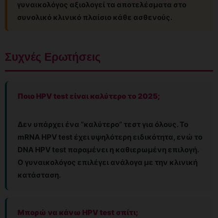
γυναικολόγος αξιολογεί τα αποτελέσματα στο
συνολικό κλινικό πλαίσιο κάθε ασθενούς.
Συχνές Ερωτήσεις
Ποιο HPV test είναι καλύτερο το 2025;
Δεν υπάρχει ένα “καλύτερο” τεστ για όλους. Το
mRNA HPV test έχει υψηλότερη ειδικότητα, ενώ το
DNA HPV test παραμένει η καθιερωμένη επιλογή.
Ο γυναικολόγος επιλέγει ανάλογα με την κλινική
κατάσταση.
Μπορώ να κάνω HPV test σπίτι;