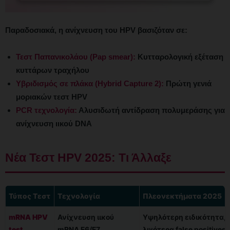
Παραδοσιακά, η ανίχνευση του HPV βασιζόταν σε:
Τεστ Παπανικολάου (Pap smear):
Κυτταρολογική εξέταση
κυττάρων τραχήλου
Υβριδισμός σε πλάκα (Hybrid Capture 2):
Πρώτη γενιά
μοριακών τεστ HPV
PCR τεχνολογία:
Αλυσιδωτή αντίδραση πολυμεράσης για
ανίχνευση ιικού DNA
Νέα Τεστ HPV 2025: Τι Άλλαξε
Τύπος Τεστ
Τεχνολογία
Πλεονεκτήματα 2025
mRNA HPV
Ανίχνευση ιικού
Υψηλότερη ειδικότητα,
test
mRNA E6/E7
λιγότερα false positives