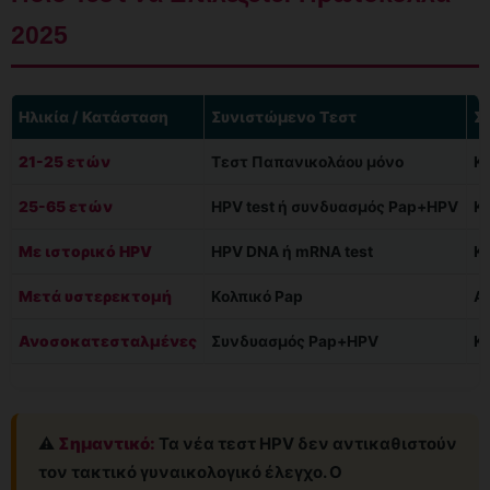
2025
Ηλικία / Κατάσταση
Συνιστώμενο Τεστ
Σ
21-25 ετών
Τεστ Παπανικολάου μόνο
Κά
25-65 ετών
HPV test ή συνδυασμός Pap+HPV
Κά
Με ιστορικό HPV
HPV DNA ή mRNA test
Κ
Μετά υστερεκτομή
Κολπικό Pap
Α
Ανοσοκατεσταλμένες
Συνδυασμός Pap+HPV
Κ
⚠️
Σημαντικό:
Τα νέα τεστ HPV δεν αντικαθιστούν
τον τακτικό γυναικολογικό έλεγχο. Ο