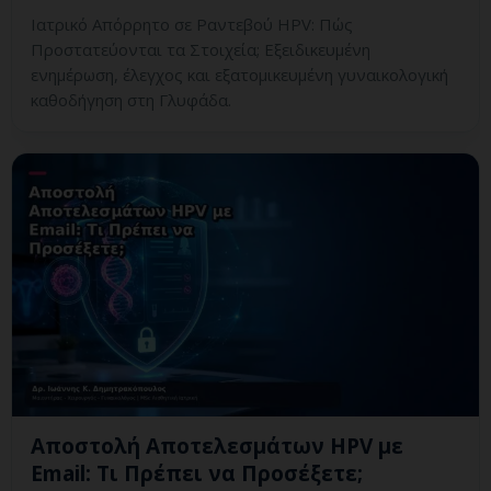
Ιατρικό Απόρρητο σε Ραντεβού HPV: Πώς
Προστατεύονται τα Στοιχεία; Εξειδικευμένη
ενημέρωση, έλεγχος και εξατομικευμένη γυναικολογική
καθοδήγηση στη Γλυφάδα.
Αποστολή Αποτελεσμάτων HPV με
Email: Τι Πρέπει να Προσέξετε;