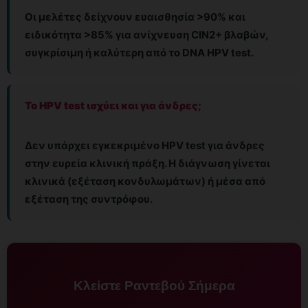
Οι μελέτες δείχνουν ευαισθησία >90% και
ειδικότητα >85% για ανίχνευση CIN2+ βλαβών,
συγκρίσιμη ή καλύτερη από το DNA HPV test.
Το HPV test ισχύει και για άνδρες;
Δεν υπάρχει εγκεκριμένο HPV test για άνδρες
στην ευρεία κλινική πράξη. Η διάγνωση γίνεται
κλινικά (εξέταση κονδυλωμάτων) ή μέσα από
εξέταση της συντρόφου.
Κλείστε Ραντεβού Σήμερα