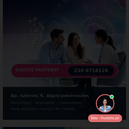
Βίκυ - Ρωτήστε με!