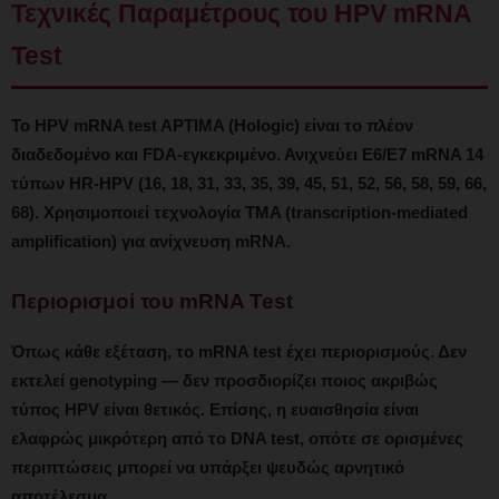
Τεχνικές Παραμέτρους του HPV mRNA
Test
Το HPV mRNA test APTIMA (Hologic) είναι το πλέον
διαδεδομένο και FDA-εγκεκριμένο. Ανιχνεύει E6/E7 mRNA 14
τύπων HR-HPV (16, 18, 31, 33, 35, 39, 45, 51, 52, 56, 58, 59, 66,
68). Χρησιμοποιεί τεχνολογία TMA (transcription-mediated
amplification) για ανίχνευση mRNA.
Περιορισμοί του mRNA Test
Όπως κάθε εξέταση, το mRNA test έχει περιορισμούς. Δεν
εκτελεί genotyping — δεν προσδιορίζει ποιος ακριβώς
τύπος HPV είναι θετικός. Επίσης, η ευαισθησία είναι
ελαφρώς μικρότερη από το DNA test, οπότε σε ορισμένες
περιπτώσεις μπορεί να υπάρξει ψευδώς αρνητικό
αποτέλεσμα.