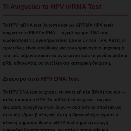
Τι Ανιχνεύει το HPV mRNA Test
Το HPV mRNA test (γνωστό και ως APTIMA HPV test)
ανιχνεύει το E6/E7 mRNA — αγγελιοφόρο RNA που
κωδικοποιεί τις ογκοπρωτεΐνες E6 και E7 του HPV. Αυτές οι
πρωτεΐνες είναι υπεύθυνες για τον καρκινογόνο μηχανισμό
του ιού: αδρανοποιούν τα ογκοκατασταλτικά γονίδια p53 και
pRb, οδηγώντας σε ανεξέλεγκτη κυτταρική διαίρεση.
Διαφορά από HPV DNA Test
Το HPV DNA test ανιχνεύει τη γενετική ύλη (DNA) του ιού —
απλή παρουσία HPV. Το mRNA test ανιχνεύει ενεργό
έκφραση ογκογόνων γονιδίων — ουσιαστικά αποδεικνύει
ότι ο ιός «δρα» βιολογικά. Αυτή η διαφορά έχει τεράστια
κλινική σημασία: θετικό mRNA test σημαίνει ενεργή
ογκογόνα δραστηριότητα, όχι απλώς παρουσία ιού.