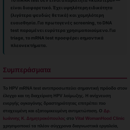
Το mRNA test δεν είναι απαραίτητα «καλύτερο» —
είναι διαφορετικό. Έχει υψηλότερη ειδικότητα
(λιγότερα ψευδώς θετικά) και χαμηλότερη
ευαισθησία. Για πρωτογενές screening, το DNA
test παραμένει ευρύτερα χρησιμοποιούμενο. Για
triage, το mRNA test προσφέρει σημαντικά
πλεονεκτήματα.
Συμπεράσματα
Το HPV mRNA test αντιπροσωπεύει σημαντική πρόοδο στον
έλεγχο και τη διαχείριση HPV λοίμωξης. Η ανίχνευση
ενεργής ογκογόνης δραστηριότητας επιτρέπει πιο
στοχευμένη και εξατομικευμένη αντιμετώπιση. Ο
Δρ.
Ιωάννης Κ. Δημητρακόπουλος
στο
Vital WomanHood Clinic
χρησιμοποιεί τα πλέον σύγχρονα διαγνωστικά εργαλεία,