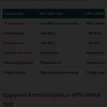
Παράμετρος
HPV DNA Test
HPV mRNA T
Τι ανιχνεύει
Ιικό DNA (παρουσία ιού)
E6/E7 mRNA 
Ευαισθησία
~94-96%
~90-94%
Ειδικότητα
~85-90%
~92-96%
Ψευδώς Θετικά
Υψηλότερα
Χαμηλότερα
Κλινική Σημασία
Παρουσία ιού
Ογκογόνα δ
Κύρια Χρήση
Πρωτογενές screening
Triage, επι
Ερμηνεία Αποτελεσμάτων HPV mRNA
Test