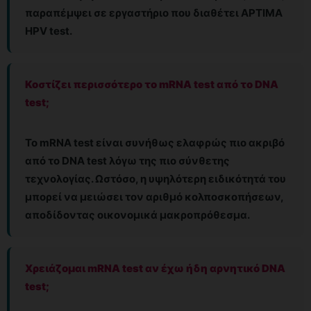
παραπέμψει σε εργαστήριο που διαθέτει APTIMA
HPV test.
Κοστίζει περισσότερο το mRNA test από το DNA
test;
Το mRNA test είναι συνήθως ελαφρώς πιο ακριβό
από το DNA test λόγω της πιο σύνθετης
τεχνολογίας. Ωστόσο, η υψηλότερη ειδικότητά του
μπορεί να μειώσει τον αριθμό κολποσκοπήσεων,
αποδίδοντας οικονομικά μακροπρόθεσμα.
Χρειάζομαι mRNA test αν έχω ήδη αρνητικό DNA
test;