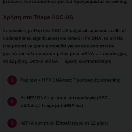
βελτιώνει την αποδοτικότητα του προγράμματος screening.
Χρήση στο Triage ASC-US
Σε γυναίκες με Pap test ASC-US (atypical squamous cells of
undetermined significance) και θετικό HPV DNA, το mRNA
test μπορεί να χρησιμοποιηθεί για να αποφασιστεί αν
χρειάζεται κολποσκόπηση. Αρνητικό mRNA → επανέλεγχος
σε 12 μήνες. Θετικό mRNA → άμεση κολποσκόπηση.
Pap test + HPV DNA test: Πρωτογενές screening
Αν HPV DNA+ με ήπια κυτταρολογία (ASC-
US/LSIL): Triage με mRNA test
mRNA αρνητικό: Επανέλεγχος σε 12 μήνες