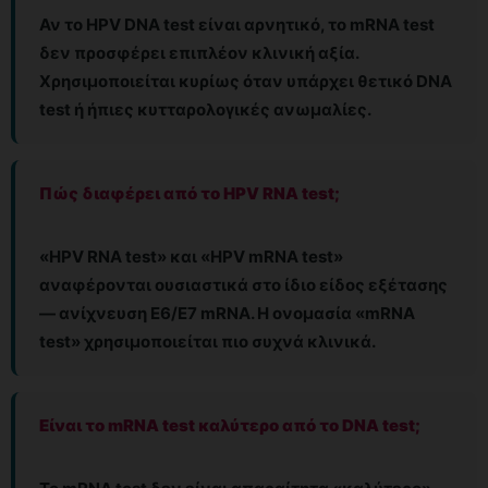
Αν το HPV DNA test είναι αρνητικό, το mRNA test
δεν προσφέρει επιπλέον κλινική αξία.
Χρησιμοποιείται κυρίως όταν υπάρχει θετικό DNA
test ή ήπιες κυτταρολογικές ανωμαλίες.
Πώς διαφέρει από το HPV RNA test;
«HPV RNA test» και «HPV mRNA test»
αναφέρονται ουσιαστικά στο ίδιο είδος εξέτασης
— ανίχνευση E6/E7 mRNA. Η ονομασία «mRNA
test» χρησιμοποιείται πιο συχνά κλινικά.
Είναι το mRNA test καλύτερο από το DNA test;