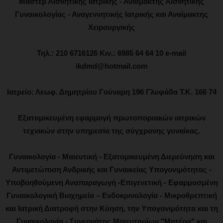
Μάστερ Αισθητικής Ιατρικής - Αναίμακτης Αισθητικής
Γυναικολογίας - Αναγεννητικής Ιατρικής και Αναίμακτης
Χειρουργικής
Τηλ.: 210 6716126 Κιν.: 6985 64 64 10 e-mail
ikdmd@hotmail.com
Ιατρείο: Λεωφ. Δημητρίου Γούναρη 196 Γλυφάδα Τ.Κ. 166 74
Εξατομικευμένη εφαρμογή πρωτοποριακών ιατρικών
τεχνικών στην υπηρεσία της σύγχρονης γυναίκας.
Γυναικολογία - Μαιευτική - Εξατομικευμένη Διερεύνηση και
Αντιμετώπιση Ανδρικής και Γυναικείας Υπογονιμότητας -
Υποβοηθούμενη Αναπαραγωγή -Επιγενετική - Εφαρμοσμένη
Γυναικολογική Βιοχημεία – Ενδοκρινολογία - Μικροθρεπτική
και Ιατρική Διατροφή στην Κύηση, την Υπογονιμότητα και τη
Γυναικολογία - Συνεργάτης Μαιευτηρίων "Μητέρα" και