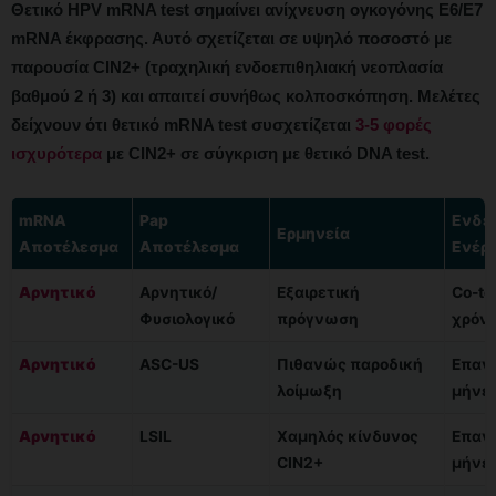
Θετικό HPV mRNA test σημαίνει ανίχνευση ογκογόνης E6/E7
mRNA έκφρασης. Αυτό σχετίζεται σε υψηλό ποσοστό με
παρουσία CIN2+ (τραχηλική ενδοεπιθηλιακή νεοπλασία
βαθμού 2 ή 3) και απαιτεί συνήθως κολποσκόπηση. Μελέτες
δείχνουν ότι θετικό mRNA test συσχετίζεται
3-5 φορές
ισχυρότερα
με CIN2+ σε σύγκριση με θετικό DNA test.
mRNA
Pap
Ενδε
Ερμηνεία
Αποτέλεσμα
Αποτέλεσμα
Ενέργ
Αρνητικό
Αρνητικό/
Εξαιρετική
Co-te
Φυσιολογικό
πρόγνωση
χρόνι
Αρνητικό
ASC-US
Πιθανώς παροδική
Επανέ
λοίμωξη
μήνε
Αρνητικό
LSIL
Χαμηλός κίνδυνος
Επανέ
CIN2+
μήνε