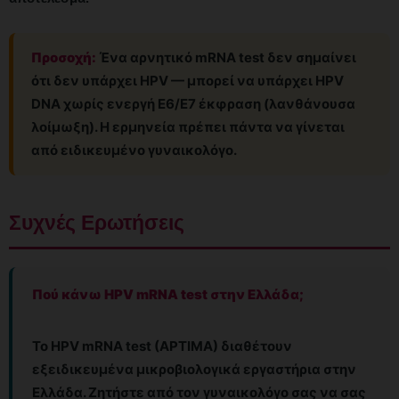
Προσοχή:
Ένα αρνητικό mRNA test δεν σημαίνει
ότι δεν υπάρχει HPV — μπορεί να υπάρχει HPV
DNA χωρίς ενεργή E6/E7 έκφραση (λανθάνουσα
λοίμωξη). Η ερμηνεία πρέπει πάντα να γίνεται
από ειδικευμένο γυναικολόγο.
Συχνές Ερωτήσεις
Πού κάνω HPV mRNA test στην Ελλάδα;
Το HPV mRNA test (APTIMA) διαθέτουν
εξειδικευμένα μικροβιολογικά εργαστήρια στην
Ελλάδα. Ζητήστε από τον γυναικολόγο σας να σας