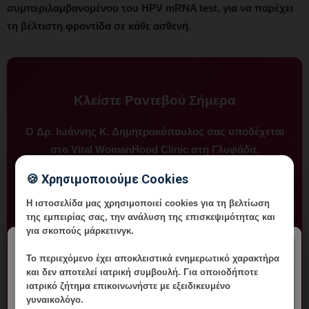
συμπεριλαμβανομένου του HPV mRNA test, για να παρέχει
τη βέλτιστη φροντίδα σε κάθε ασθενή.
Κλείστε Ραντεβού Σήμερα
Ο
Δρ. Ιωάννης Κ. Δημητρακόπουλος
σας υποδέχεται
στο
Vital WomanHood Clinic
στη Γλυφάδα.
🍪 Χρησιμοποιούμε Cookies
Λεωφ. Δημητρίου Γούναρη 196, Γλυφάδα, Τ.Κ. 166 74
Η ιστοσελίδα μας χρησιμοποιεί cookies για τη βελτίωση
της εμπειρίας σας, την ανάλυση της επισκεψιμότητας και
για σκοπούς μάρκετινγκ.
📞 210 6716126
📱 6985 64 64 10
×
Το περιεχόμενο έχει
αποκλειστικά ενημερωτικό χαρακτήρα
και δεν αποτελεί ιατρική συμβουλή. Για οποιοδήποτε
✉️ ikdmd@hotmail.com
ιατρικό ζήτημα επικοινωνήστε με εξειδικευμένο
γυναικολόγο.