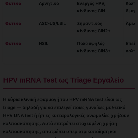
Θετικό
Αρνητικό
Ενεργός HPV,
Κολπ
κίνδυνος CIN
6 μη
Θετικό
ASC-US/LSIL
Σημαντικός
Άμεσ
κίνδυνος CIN2+
Θετικό
HSIL
Πολύ υψηλός
Επείγ
κίνδυνος CIN3+
κολπ
HPV mRNA Test ως Triage Εργαλείο
Η κύρια κλινική εφαρμογή του HPV mRNA test είναι ως
triage — δηλαδή για να επιλεγεί ποιες γυναίκες με θετικό
HPV DNA test ή ήπιες κυτταρολογικές ανωμαλίες χρήζουν
κολποσκόπησης. Αυτό επιτρέπει στοχευμένη χρήση
κολποσκόπησης, αποτρέπει υπεριατρικοποίηση και