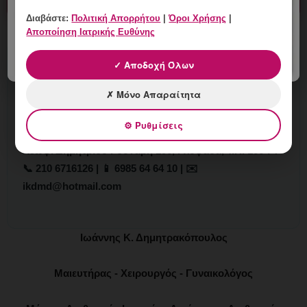
Διαβάστε:
Πολιτική Απορρήτου
|
Όροι Χρήσης
|
Αποποίηση Ιατρικής Ευθύνης
✓ Αποδοχή Όλων
Σχετικά με τον Συγγραφέα
✗ Μόνο Απαραίτητα
Δρ. Ιωάννης Κ. Δημητρακόπουλος
Μαιευτήρας – Χειρουργός – Γυναικολόγος
⚙ Ρυθμίσεις
Vital WomanHood Clinic
Λεωφ. Δημητρίου Γούναρη 196, Γλυφάδα, Τ.Κ. 166 74
📞 210 6716126 | 📱 6985 64 64 10 | ✉️
ikdmd@hotmail.com
Ιωάννης Κ. Δημητρακόπουλος
Μαιευτήρας - Χειρουργός - Γυναικολόγος