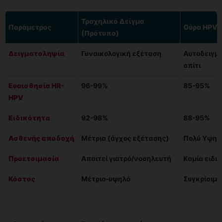
Τραχηλικό Δείγμα
Παράμετρος
Ούρα HPV T
(Πρότυπο)
Δειγματοληψία
Γυναικολογική εξέταση
Αυτοδειγμ
σπίτι
Ευαισθησία HR-
96-99%
85-95%
HPV
Ειδικότητα
92-98%
88-95%
Ασθενής αποδοχή
Μέτρια (άγχος εξέτασης)
Πολύ Υψηλ
Προετοιμασία
Απαιτεί γιατρό/νοσηλευτή
Καμία ειδι
Κόστος
Μέτριο-υψηλό
Συγκρίσιμο