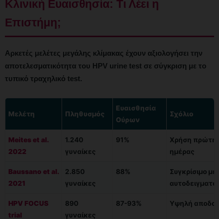
Κλινική Ευαισθησία: Τι Λέει η
Επιστήμη;
Αρκετές μελέτες μεγάλης κλίμακας έχουν αξιολογήσει την
αποτελεσματικότητα του HPV urine test σε σύγκριση με το
τυπικό τραχηλικό test.
Ευαισθησία
Μελέτη
Πληθυσμός
Σχόλιο
Ούρων
Meites et al.
1.240
91%
Χρήση πρώτης
2022
γυναίκες
ημέρας
Baussano et al.
2.850
88%
Συγκρίσιμο με
2021
γυναίκες
αυτοδειγματο
HPV FOCUS
890
87-93%
Υψηλή αποδοχ
trial
γυναίκες