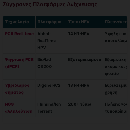
Σύγχρονες Πλατφόρμες Ανίχνευσης
Τεχνολογία
Πλατφόρμα
Τύποι HPV
Πλεονέκτη
PCR Real-time
Abbott
14 HR-HPV
Υψηλή ευαισ
RealTime
αποτελέσμα
HPV
Ψηφιακή PCR
BioRad
Εξατομικευμένο
Εξαιρετική 
(dPCR)
QX200
ακόμα και χα
φορτίο
Υβριδισμός
Digene HC2
13 HR-HPV
Ευρεία εμπει
σήματος
χρήση
NGS
Illumina/Ion
200+ τύποι
Πλήρης γον
αλληλούχιση
Torrent
τυποποίηση