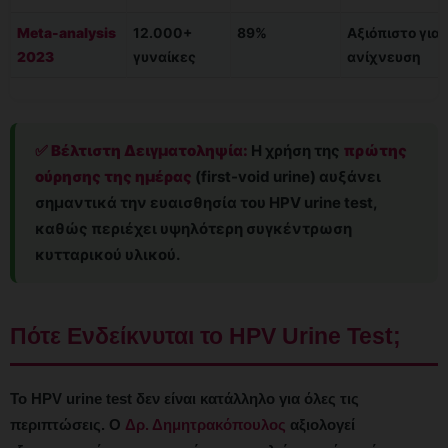
Meta-analysis
12.000+
89%
Αξιόπιστο για
2023
γυναίκες
ανίχνευση
✅ Βέλτιστη Δειγματοληψία:
Η χρήση της
πρώτης
ούρησης της ημέρας
(first-void urine) αυξάνει
σημαντικά την ευαισθησία του HPV urine test,
καθώς περιέχει υψηλότερη συγκέντρωση
κυτταρικού υλικού.
Πότε Ενδείκνυται το HPV Urine Test;
Το HPV urine test δεν είναι κατάλληλο για όλες τις
περιπτώσεις. Ο
Δρ. Δημητρακόπουλος
αξιολογεί