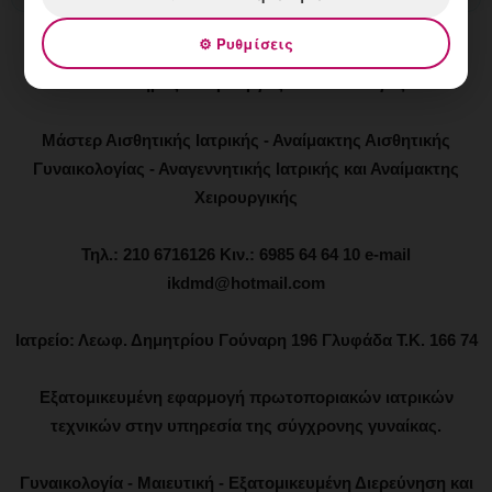
Ιωάννης Κ. Δημητρακόπουλος
⚙ Ρυθμίσεις
Μαιευτήρας - Χειρουργός - Γυναικολόγος
Μάστερ Αισθητικής Ιατρικής - Αναίμακτης Αισθητικής
Γυναικολογίας - Αναγεννητικής Ιατρικής και Αναίμακτης
Χειρουργικής
Τηλ.: 210 6716126 Κιν.: 6985 64 64 10 e-mail
ikdmd@hotmail.com
Ιατρείο: Λεωφ. Δημητρίου Γούναρη 196 Γλυφάδα Τ.Κ. 166 74
Εξατομικευμένη εφαρμογή πρωτοποριακών ιατρικών
τεχνικών στην υπηρεσία της σύγχρονης γυναίκας.
Γυναικολογία - Μαιευτική - Εξατομικευμένη Διερεύνηση και