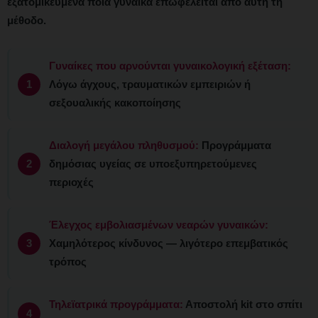
εξατομικευμένα ποια γυναίκα επωφελείται από αυτή τη
μέθοδο.
Γυναίκες που αρνούνται γυναικολογική εξέταση:
Λόγω άγχους, τραυματικών εμπειριών ή
σεξουαλικής κακοποίησης
Διαλογή μεγάλου πληθυσμού:
Προγράμματα
δημόσιας υγείας σε υποεξυπηρετούμενες
περιοχές
Έλεγχος εμβολιασμένων νεαρών γυναικών:
Χαμηλότερος κίνδυνος — λιγότερο επεμβατικός
τρόπος
Τηλεϊατρικά προγράμματα:
Αποστολή kit στο σπίτι