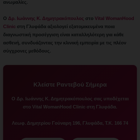
ανωμαλίες.
Ο
Δρ. Ιωάννης Κ. Δημητρακόπουλος
στο
Vital WomanHood
Clinic
στη Γλυφάδα αξιολογεί εξατομικευμένα ποια
διαγνωστική προσέγγιση είναι καταλληλότερη για κάθε
ασθενή, συνδυάζοντας την κλινική εμπειρία με τις πλέον
σύγχρονες μεθόδους.
Κλείστε Ραντεβού Σήμερα
Ο
Δρ. Ιωάννης Κ. Δημητρακόπουλος
σας υποδέχεται
στο
Vital WomanHood Clinic
στη Γλυφάδα.
Λεωφ. Δημητρίου Γούναρη 196, Γλυφάδα, Τ.Κ. 166 74