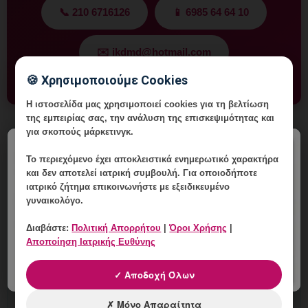
📞 210 6716126
📱 6985 64 64 10
✉️ ikdmd@hotmail.com
🍪 Χρησιμοποιούμε Cookies
Η ιστοσελίδα μας χρησιμοποιεί cookies για τη βελτίωση
της εμπειρίας σας, την ανάλυση της επισκεψιμότητας και
για σκοπούς μάρκετινγκ.
×
Σχετικά με τον Συγγραφέα
Το περιεχόμενο έχει
αποκλειστικά ενημερωτικό χαρακτήρα
και δεν αποτελεί ιατρική συμβουλή. Για οποιοδήποτε
Δρ. Ιωάννης Κ. Δημητρακόπουλος
ιατρικό ζήτημα επικοινωνήστε με εξειδικευμένο
Μαιευτήρας – Χειρουργός – Γυναικολόγος
γυναικολόγο.
Vital WomanHood Clinic
Διαβάστε:
Πολιτική Απορρήτου
|
Όροι Χρήσης
|
Λεωφ. Δημητρίου Γούναρη 196, Γλυφάδα, Τ.Κ. 166 74
Αποποίηση Ιατρικής Ευθύνης
📞 210 6716126 | 📱 6985 64 64 10 | ✉️
ikdmd@hotmail.com
✓ Αποδοχή Όλων
✗ Μόνο Απαραίτητα