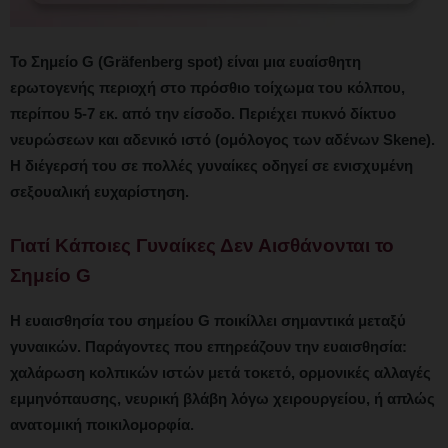
Το Σημείο G (Gräfenberg spot) είναι μια ευαίσθητη
ερωτογενής περιοχή στο πρόσθιο τοίχωμα του κόλπου,
περίπου 5-7 εκ. από την είσοδο. Περιέχει πυκνό δίκτυο
νευρώσεων και αδενικό ιστό (ομόλογος των αδένων Skene).
Η διέγερσή του σε πολλές γυναίκες οδηγεί σε ενισχυμένη
σεξουαλική ευχαρίστηση.
Γιατί Κάποιες Γυναίκες Δεν Αισθάνονται το
Σημείο G
Η ευαισθησία του σημείου G ποικίλλει σημαντικά μεταξύ
γυναικών. Παράγοντες που επηρεάζουν την ευαισθησία:
χαλάρωση κολπικών ιστών μετά τοκετό, ορμονικές αλλαγές
εμμηνόπαυσης, νευρική βλάβη λόγω χειρουργείου, ή απλώς
ανατομική ποικιλομορφία.