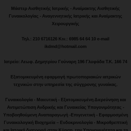
Μάστερ Αισθητικής Ιατρικής - Αναίμακτης Αισθητικής
Γυναικολογίας - Αναγεννητικής Ιατρικής και Αναίμακτης
Χειρουργικής
Τηλ.: 210 6716126 Κιν.: 6985 64 64 10 e-mail
ikdmd@hotmail.com
Ιατρείο: Λεωφ. Δημητρίου Γούναρη 196 Γλυφάδα Τ.Κ. 166 74
Εξατομικευμένη εφαρμογή πρωτοποριακών ιατρικών
τεχνικών στην υπηρεσία της σύγχρονης γυναίκας.
Γυναικολογία - Μαιευτική - Εξατομικευμένη Διερεύνηση και
Αντιμετώπιση Ανδρικής και Γυναικείας Υπογονιμότητας -
Υποβοηθούμενη Αναπαραγωγή -Επιγενετική - Εφαρμοσμένη
Γυναικολογική Βιοχημεία – Ενδοκρινολογία - Μικροθρεπτική
και Ιατρική Διατροφή στην Κύηση, την Υπογονιμότητα και τη