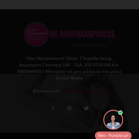
Vital Womanhood Clinic: Γλυφάδα Λεωφ.
Δημητριου Γουναρη 196 - Τηλ. 210 6716126 Κιν.
6985646410 / Μπορείτε να μας μιλήσετε και μέσω
Social Media
Επικοινωνία:
ikdmd@hotmail.com
Βίκυ - Ρωτήστε με!