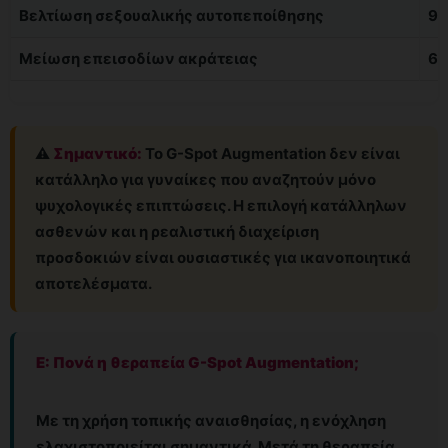
Βελτίωση σεξουαλικής αυτοπεποίθησης
9
Μείωση επεισοδίων ακράτειας
6
⚠️
Σημαντικό:
Το G-Spot Augmentation δεν είναι
κατάλληλο για γυναίκες που αναζητούν μόνο
ψυχολογικές επιπτώσεις. Η επιλογή κατάλληλων
ασθενών και η ρεαλιστική διαχείριση
προσδοκιών είναι ουσιαστικές για ικανοποιητικά
αποτελέσματα.
Ε: Πονά η θεραπεία G-Spot Augmentation;
Με τη χρήση τοπικής αναισθησίας, η ενόχληση
ελαχιστοποιείται σημαντικά. Μετά τη θεραπεία,