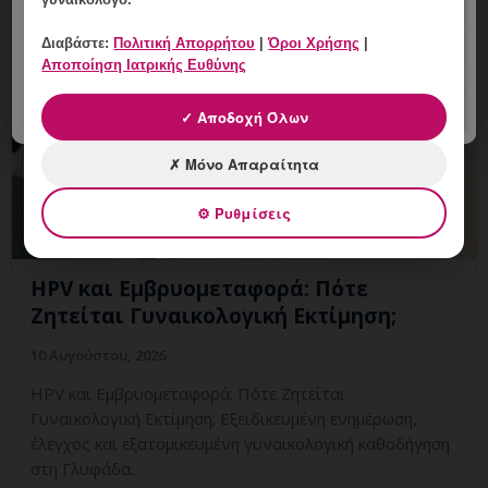
Διαβάστε:
Πολιτική Απορρήτου
|
Όροι Χρήσης
|
Αποποίηση Ιατρικής Ευθύνης
✓ Αποδοχή Όλων
✗ Μόνο Απαραίτητα
⚙ Ρυθμίσεις
HPV και Εμβρυομεταφορά: Πότε
Ζητείται Γυναικολογική Εκτίμηση;
10 Αυγούστου, 2026
HPV και Εμβρυομεταφορά: Πότε Ζητείται
Γυναικολογική Εκτίμηση; Εξειδικευμένη ενημέρωση,
έλεγχος και εξατομικευμένη γυναικολογική καθοδήγηση
στη Γλυφάδα.