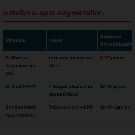
Μέθοδοι G-Spot Augmentation
Διάρκεια
Μέθοδος
Υλικό
Αποτελέσματ
G-Shot με
Ιατρικής ποιότητας
6-12 μήνες
Υαλουρονικό
fillers
Οξύ
O-Shot (PRP)
Πλάσμα πλούσιο σε
12-18 μήνες
αιμοπετάλια
Συνδυαστικό
Υαλουρονικό + PRP
12-18+ μήνες
πρωτόκολλο