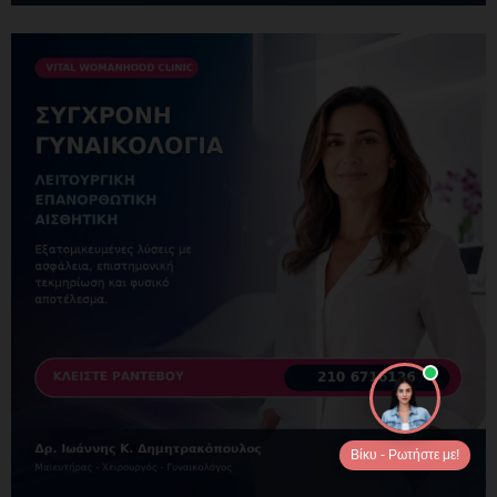
Βίκυ - Ρωτήστε με!