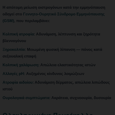
Η απότομη μείωση οιστρογόνων κατά την εμμηνόπαυση
οδηγεί στο
Γεννητο-Ουρητικό Σύνδρομο Εμμηνόπαυσης
(GSM)
, που περιλαμβάνει:
Κολπική ατροφία:
Αδυνάμιση, λέπτυνση και ξηρότητα
βλεννογόνου
Ξηροκολπία:
Μειωμένη φυσική λίπανση — πόνος κατά
σεξουαλική επαφή
Κολπική χαλάρωση:
Απώλεια ελαστικότητας ιστών
Αλλαγές pH:
Αυξημένος κίνδυνος λοιμώξεων
Ατροφία αιδοίου:
Αδυνάμιση δέρματος, απώλεια λιπώδους
ιστού
Ουρολογικά συμπτώματα:
Ακράτεια, συχνοουρία, δυσουρία
Ολοκληρωμένο Πρωτόκολλο