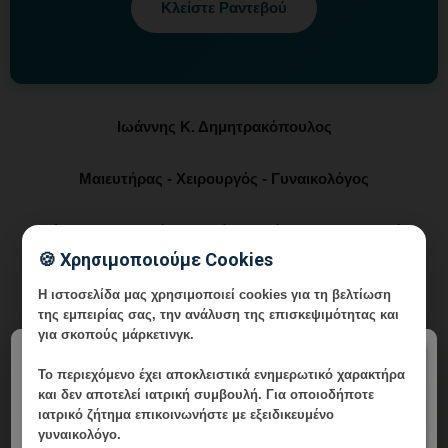
Κλείστε Ραντεβού
Ιωάννης Κ. Δημητρακόπουλος
Μαιευτήρας - Χειρουργός - Γυναικολόγος
Μάστερ Αισθητικής Ιατρικής - Αναίμακτης Αισθητικής
Γυναικολογίας - Αναγεννητικής Ιατρικής και Αναίμακτης
🍪 Χρησιμοποιούμε Cookies
Χειρουργικής
Η ιστοσελίδα μας χρησιμοποιεί cookies για τη βελτίωση
της εμπειρίας σας, την ανάλυση της επισκεψιμότητας και
Τηλ.: 210 6716126 Κιν.: 6985 64 64 10 e-mail
για σκοπούς μάρκετινγκ.
×
ikdmd@hotmail.com
Το περιεχόμενο έχει
αποκλειστικά ενημερωτικό χαρακτήρα
και δεν αποτελεί ιατρική συμβουλή. Για οποιοδήποτε
Ιατρείο: Λεωφ. Δημητρίου Γούναρη 196 Γλυφάδα Τ.Κ. 166 74
ιατρικό ζήτημα επικοινωνήστε με εξειδικευμένο
γυναικολόγο.