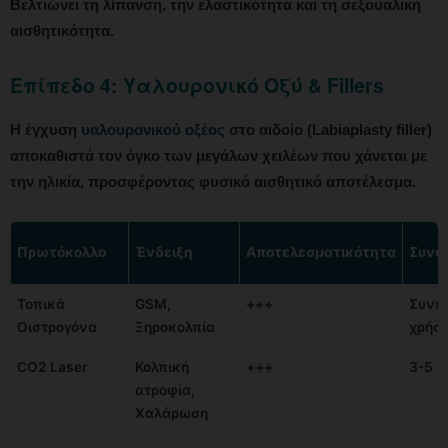
Βελτιώνει τη λίπανση, την ελαστικότητα και τη σεξουαλική
αισθητικότητα.
Επίπεδο 4: Υαλουρονικό Οξύ & Fillers
Η έγχυση
υαλουρονικού οξέος
στο αιδοίο (Labiaplasty filler)
αποκαθιστά τον όγκο των μεγάλων χειλέων που χάνεται με
την ηλικία, προσφέροντας φυσικό αισθητικό αποτέλεσμα.
Πρωτόκολλο
Ένδειξη
Αποτελεσματικότητα
Συνε
Τοπικά
GSM,
+++
Συνε
Οιστρογόνα
Ξηροκολπία
χρήσ
CO2 Laser
Κολπική
+++
3-5
ατροφία,
Χαλάρωση