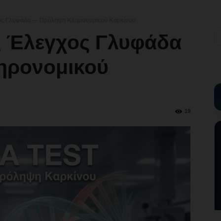
ος Γλυφάδα — Πρόληψη Κληρονομικού Καρκίνου
ς Έλεγχος Γλυφάδα
ηρονομικού
19