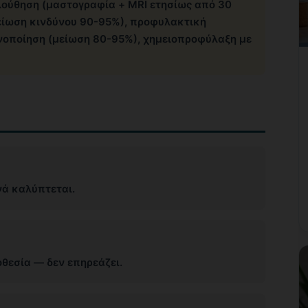
ούθηση (μαστογραφία + MRI ετησίως από 30
είωση κινδύνου 90-95%), προφυλακτική
νοποίηση (μείωση 80-95%), χημειοπροφύλαξη με
νά καλύπτεται.
θεσία — δεν επηρεάζει.