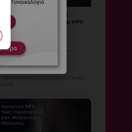
Εξατομικευμένο Πλάνο
Επόμενων Βημάτων για HPV
στη Γλυφάδα
6 Αυγούστου, 2026
Εξατομικευμένο Πλάνο Επόμενων
Βημάτων για HPV στη Γλυφάδα:
εξατομικευμένη γυναικολογική
αξιολόγηση, σαφές πλάνο
παρακολούθησης και ραντεβού στη Vital
Woma