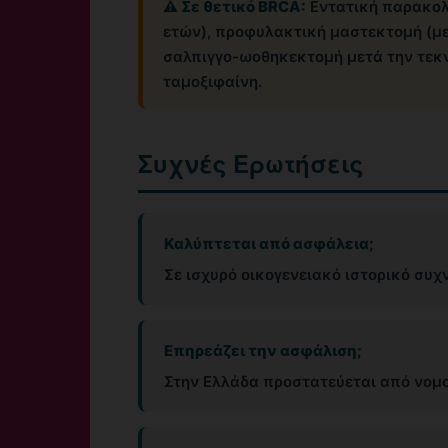
⚠️ Σε θετικό BRCA:
Εντατική παρακολ
ετών), προφυλακτική μαστεκτομή (μ
σαλπιγγο-ωοθηκεκτομή μετά την τεκ
ταμοξιφαίνη.
Συχνές Ερωτήσεις
Καλύπτεται από ασφάλεια;
Σε ισχυρό οικογενειακό ιστορικό συχ
Επηρεάζει την ασφάλιση;
Στην Ελλάδα προστατεύεται από νομο