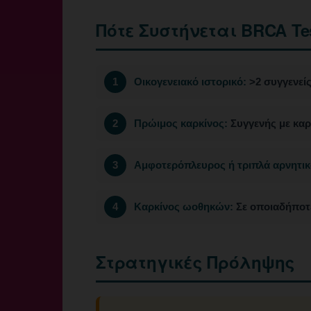
Πότε Συστήνεται BRCA Te
Οικογενειακό ιστορικό:
>2 συγγενεί
Πρώιμος καρκίνος:
Συγγενής με καρ
Αμφοτερόπλευρος ή τριπλά αρνητικ
Καρκίνος ωοθηκών:
Σε οποιαδήποτε
Στρατηγικές Πρόληψης