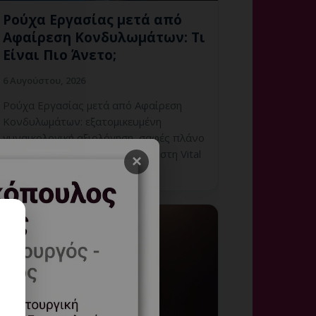
Ρούχα Εργασίας μετά από
Αφαίρεση Κονδυλωμάτων: Τι
Είναι Πιο Άνετο;
6 Αυγούστου, 2026
Ρούχα Εργασίας μετά από Αφαίρεση
Κονδυλωμάτων: εξατομικευμένη
γυναικολογική αξιολόγηση, σαφές πλάνο
παρακολούθησης και ραντεβού στη Vital
×
WomanHood Clinic