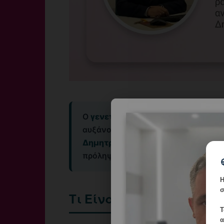
Ο
γενετικός έλεγχος BRCA1/BRCA2
αυξάνουν δραματικά τον κίνδυνο κ
Δημητρακόπουλος
προσφέρει εξατ
πρόληψη στη Γλυφάδα.
Η
σ
Τι Είναι το BRCA
Τ
α