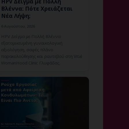
HPV Δείγμα με Πολλή
Βλέννα: Πότε Χρειάζεται
Νέα Λήψη;
6 Αυγούστου, 2026
HPV Δείγμα με Πολλή Βλέννα:
εξατομικευμένη γυναικολογική
αξιολόγηση, σαφές πλάνο
παρακολούθησης και ραντεβού στη Vital
WomanHood Clinic Γλυφάδας.