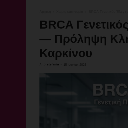
Αρχική
Χωρίς κατηγορία
BRCA Γενετικός Έλεγχ
BRCA Γενετικό
— Πρόληψη Κλ
Καρκίνου
Από
stefania
-
15 Ιουνίου, 2026