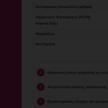
Ανατομικές ανωμαλίες μήτρας
Ορμονικές διαταραχές (PCOS,
θυρεοειδής)
Λοιμώξεις
Ανεξήγητη
Διάγνωση τύπου αποβολής με υπέρ
Αντιμετώπιση άμεσης κατάστασης (
Εργαστηριακός έλεγχος για ανεύρεσ