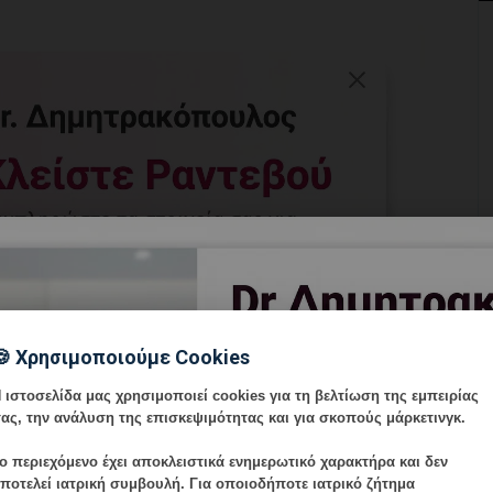
🍪 Χρησιμοποιούμε Cookies
 ιστοσελίδα μας χρησιμοποιεί cookies για τη βελτίωση της εμπειρίας
ας, την ανάλυση της επισκεψιμότητας και για σκοπούς μάρκετινγκ.
ί γνωρίζουν. Το
80%
των αποβολών συμβαίνει κατά το
ο περιεχόμενο έχει
αποκλειστικά ενημερωτικό χαρακτήρα
και δεν
ποτελεί ιατρική συμβουλή. Για οποιοδήποτε ιατρικό ζήτημα
ντικά με την ηλικία: 12-15% κάτω των 35 ετών, 25%