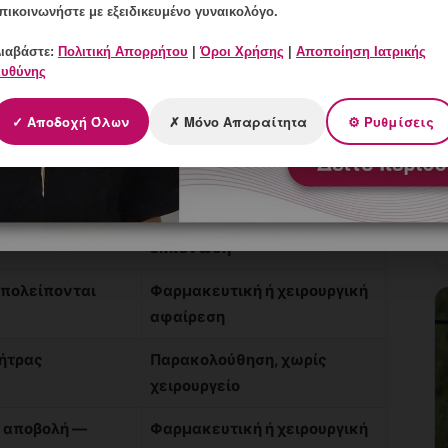
πικοινωνήστε με εξειδικευμένο γυναικολόγο.
ιαβάστε:
Πολιτική Απορρήτου
|
Όροι Χρήσης
|
Αποποίηση Ιατρικής
υθύνης
Αντιμετώπιση
✓ Αποδοχή Όλων
✗ Μόνο Απαραίτητα
⚙ Ρυθμίσεις
ράχηλος κλειστός
Ανάπαυση, παρακολούθηση
ι
hCG και υπέρηχος
οιξη τραχήλου
Ιατρική ή χειρουργική
εκκένωση
υπολείπονται
Φαρμακευτική ή χειρουργική
αφαίρεση
ήτρας
Παρακολούθηση, χωρίς
χειρουργείο
ς αποβολή —
Φαρμακευτική ή χειρουργική