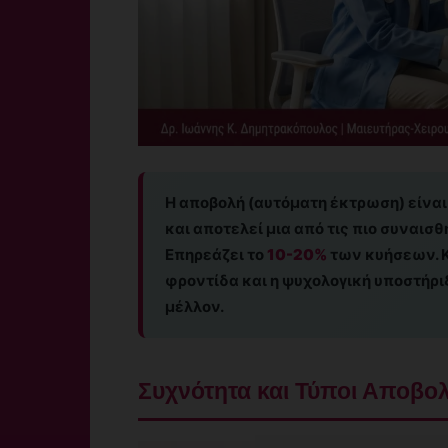
Η αποβολή (αυτόματη έκτρωση) είναι
και αποτελεί μια από τις πιο συναισθ
Επηρεάζει το
10-20%
των κυήσεων. Κ
φροντίδα και η ψυχολογική υποστήριξ
μέλλον.
Συχνότητα και Τύποι Αποβο