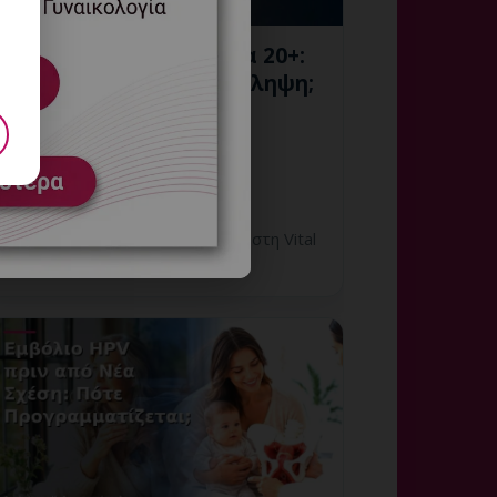
HPV και Νέα Σχέση στα 20+:
Πώς Συζητάμε για Πρόληψη;
7 Αυγούστου, 2026
HPV και Νέα Σχέση στα 20+:
εξατομικευμένη γυναικολογική
αξιολόγηση, σαφές πλάνο
παρακολούθησης και ραντεβού στη Vital
WomanHood Clinic Γλυφάδας.