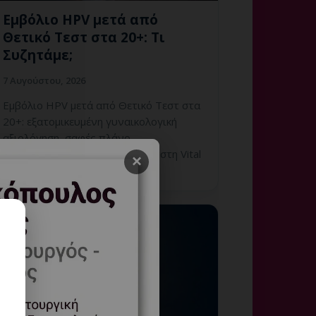
Εμβόλιο HPV μετά από
Θετικό Τεστ στα 20+: Τι
Συζητάμε;
7 Αυγούστου, 2026
Εμβόλιο HPV μετά από Θετικό Τεστ στα
20+: εξατομικευμένη γυναικολογική
αξιολόγηση, σαφές πλάνο
παρακολούθησης και ραντεβού στη Vital
×
WomanHood Clinic Γλυφ