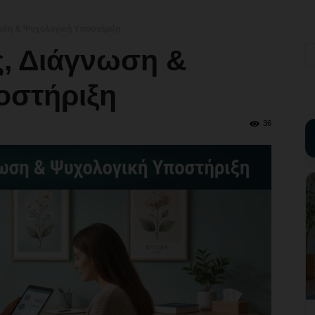
νωση & Ψυχολογική Υποστήριξη
ς, Διάγνωση &
οστήριξη
36