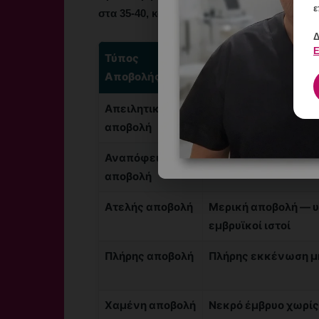
ε
στα 35-40, και άνω του 50% μετά τα 42.
Δ
Ε
Τύπος
Περιγραφή
Αποβολής
Απειλητική
Αιμορραγία, αλλά τ
αποβολή
— κύηση συνεχίζετα
Αναπόφευκτη
Αιμορραγία με διάν
αποβολή
Ατελής αποβολή
Μερική αποβολή — 
εμβρυϊκοί ιστοί
Πλήρης αποβολή
Πλήρης εκκένωση μ
Χαμένη αποβολή
Νεκρό έμβρυο χωρί