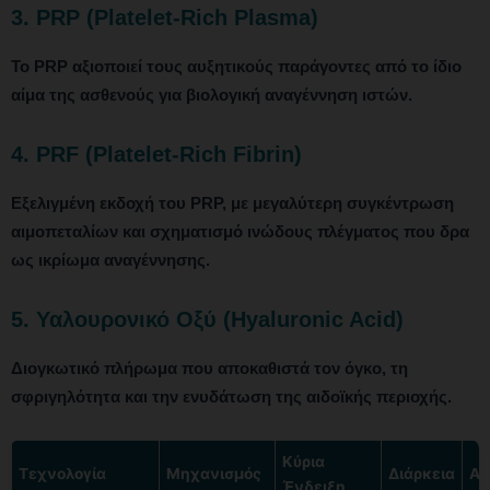
3. PRP (Platelet-Rich Plasma)
Το PRP αξιοποιεί τους αυξητικούς παράγοντες από το ίδιο
αίμα της ασθενούς για βιολογική αναγέννηση ιστών.
4. PRF (Platelet-Rich Fibrin)
Εξελιγμένη εκδοχή του PRP, με μεγαλύτερη συγκέντρωση
αιμοπεταλίων και σχηματισμό ινώδους πλέγματος που δρα
ως ικρίωμα αναγέννησης.
5. Υαλουρονικό Οξύ (Hyaluronic Acid)
Διογκωτικό πλήρωμα που αποκαθιστά τον όγκο, τη
σφριγηλότητα και την ενυδάτωση της αιδοϊκής περιοχής.
Κύρια
Τεχνολογία
Μηχανισμός
Διάρκεια
Αν
Ένδειξη