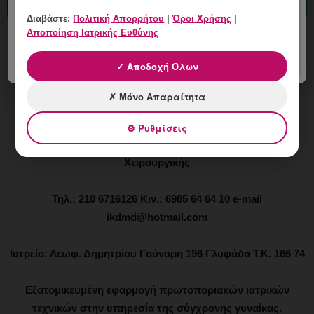
Διαβάστε:
Πολιτική Απορρήτου
|
Όροι Χρήσης
|
Αποποίηση Ιατρικής Ευθύνης
Ιωάννης Κ. Δημητρακόπουλος
✓ Αποδοχή Όλων
Μαιευτήρας - Χειρουργός - Γυναικολόγος
✗ Μόνο Απαραίτητα
Μάστερ Αισθητικής Ιατρικής - Αναίμακτης Αισθητικής
⚙ Ρυθμίσεις
Γυναικολογίας - Αναγεννητικής Ιατρικής και Αναίμακτης
Χειρουργικής
Τηλ.: 210 6716126 Κιν.: 6985 64 64 10 e-mail
ikdmd@hotmail.com
Ιατρείο: Λεωφ. Δημητρίου Γούναρη 196 Γλυφάδα Τ.Κ. 166 74
Εξατομικευμένη εφαρμογή πρωτοποριακών ιατρικών
τεχνικών στην υπηρεσία της σύγχρονης γυναίκας.