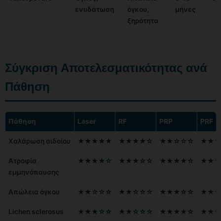
ενυδάτωση
όγκου,
μήνες
ξηρότητα
Σύγκριση Αποτελεσματικότητας ανά
Πάθηση
Πάθηση
Laser
RF
PRP
PRF
Χαλάρωση αιδοίου
★★★★★
★★★★☆
★★☆☆☆
★★★
Ατροφία
★★★★☆
★★★☆☆
★★★★☆
★★★
εμμηνόπαυσης
Απώλεια όγκου
★★☆☆☆
★★☆☆☆
★★★☆☆
★★★
Lichen sclerosus
★★★☆☆
★★☆☆☆
★★★★☆
★★★