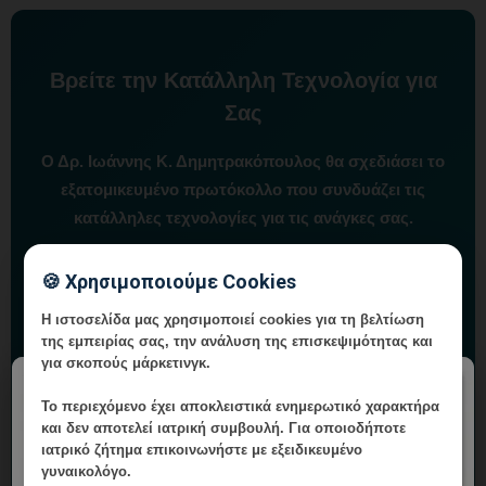
Βρείτε την Κατάλληλη Τεχνολογία για
Σας
Ο Δρ. Ιωάννης Κ. Δημητρακόπουλος θα σχεδιάσει το
εξατομικευμένο πρωτόκολλο που συνδυάζει τις
κατάλληλες τεχνολογίες για τις ανάγκες σας.
Vital WomanHood Clinic
| Λεωφ. Δημ. Γούναρη 196,
🍪 Χρησιμοποιούμε Cookies
Γλυφάδα
Η ιστοσελίδα μας χρησιμοποιεί cookies για τη βελτίωση
της εμπειρίας σας, την ανάλυση της επισκεψιμότητας και
📞 210 6716126 | 6985 646 410
για σκοπούς μάρκετινγκ.
×
Το περιεχόμενο έχει
αποκλειστικά ενημερωτικό χαρακτήρα
και δεν αποτελεί ιατρική συμβουλή. Για οποιοδήποτε
Κλείστε Ραντεβού
ιατρικό ζήτημα επικοινωνήστε με εξειδικευμένο
γυναικολόγο.