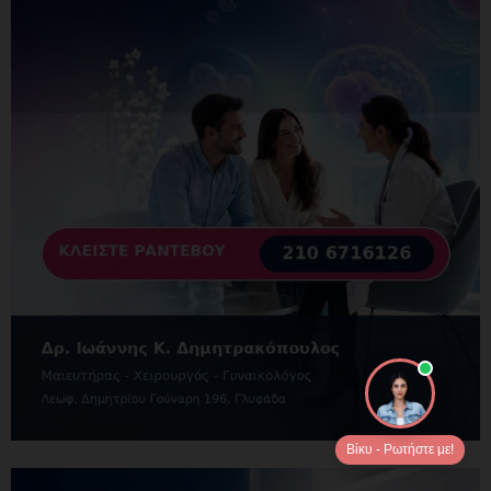
Βίκυ - Ρωτήστε με!