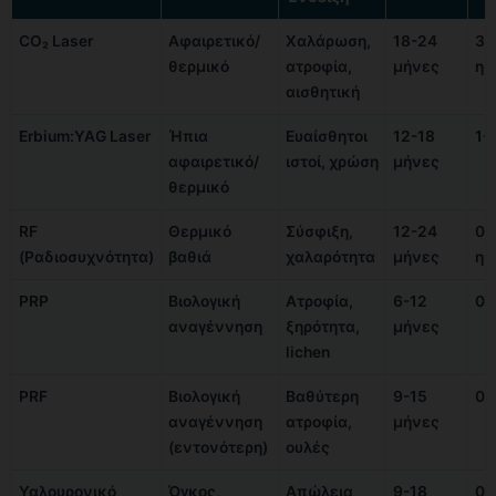
CO₂ Laser
Αφαιρετικό/
Χαλάρωση,
18-24
3-
θερμικό
ατροφία,
μήνες
ημ
αισθητική
Erbium:YAG Laser
Ήπια
Ευαίσθητοι
12-18
1-
αφαιρετικό/
ιστοί, χρώση
μήνες
θερμικό
RF
Θερμικό
Σύσφιξη,
12-24
0-
(Ραδιοσυχνότητα)
βαθιά
χαλαρότητα
μήνες
ημ
PRP
Βιολογική
Ατροφία,
6-12
0-
αναγέννηση
ξηρότητα,
μήνες
lichen
PRF
Βιολογική
Βαθύτερη
9-15
0-
αναγέννηση
ατροφία,
μήνες
(εντονότερη)
ουλές
Υαλουρονικό
Όγκος,
Απώλεια
9-18
0-