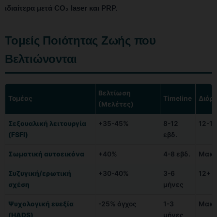
ιδιαίτερα μετά CO₂ laser και PRP.
Τομείς Ποιότητας Ζωής που
Βελτιώνονται
Βελτίωση
Τομέας
Timeline
Διάρ
(Μελέτες)
Σεξουαλική λειτουργία
+35-45%
8-12
12-18
(FSFI)
εβδ.
Σωματική αυτοεικόνα
+40%
4-8 εβδ.
Μακρ
Συζυγική/ερωτική
+30-40%
3-6
12+ 
σχέση
μήνες
Ψυχολογική ευεξία
-25% άγχος
1-3
Μακρ
(HADS)
μήνες