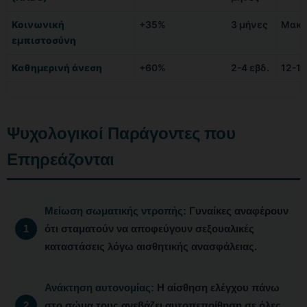
Κοινωνική
+35%
3 μήνες
Μακρ
εμπιστοσύνη
Καθημερινή άνεση
+60%
2-4 εβδ.
12-18
Ψυχολογικοί Παράγοντες που
Επηρεάζονται
Μείωση σωματικής ντροπής
: Γυναίκες αναφέρουν
ότι σταματούν να αποφεύγουν σεξουαλικές
καταστάσεις λόγω αισθητικής ανασφάλειας.
Ανάκτηση αυτονομίας
: Η αίσθηση ελέγχου πάνω
στο σώμα τους ανεβάζει αυτοπεποίθηση σε όλες