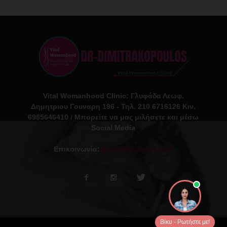
Vital Womanhood Clinic: Γλυφάδα Λεωφ.
Δημητριου Γουναρη 196 - Τηλ. 210 6716126 Κιν.
6985646410 / Μπορείτε να μας μιλήσετε και μέσω
Social Media
Επικοινωνία:
ikdmd@hotmail.com
Βίκυ - Ρωτήστε με!