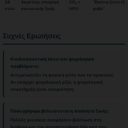
58
Ακράτεια, αποφυγή
CO₂ +
“Βγαίνω ξανά έξω
ετών
κοινωνικής ζωής
HIFU
φόβο”
Συχνές Ερωτήσεις
Η αιδοιπλαστική λύνει και ψυχολογικά
προβλήματα;
Αντιμετωπίζει τη φυσική αιτία που τα προκαλεί.
Αν υπάρχει ψυχολογική ρίζα, η ψυχολογική
υποστήριξη είναι απαραίτητη.
Πόσο γρήγορα βελτιώνεται η ποιότητα ζωής;
Πολλές γυναίκες αναφέρουν βελτίωση στη
διάθεση και την αυτοπεποίθηση ήδη από την