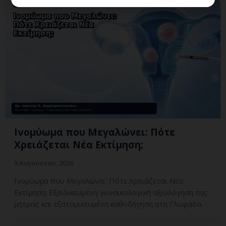
Ινομύωμα που Μεγαλώνει: Πότε
Χρειάζεται Νέα Εκτίμηση;
9 Αυγούστου, 2026
Ινομύωμα που Μεγαλώνει: Πότε Χρειάζεται Νέα
Εκτίμηση; Εξειδικευμένη γυναικολογική αξιολόγηση της
μήτρας και εξατομικευμένη καθοδήγηση στη Γλυφάδα.