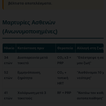
βέλτιστα αποτελέσματα.
Μαρτυρίες Ασθενών
(Ανωνυμοποιημένες)
Ηλικία
Κατάσταση πριν
Θεραπεία
Αλλαγή στη ζωή
34
Δυσπαρευνία μετά
CO₂ x3 +
“Επέστρεψε η σεξ
ετών
τοκετό
PRP
μου ζωή”
52
Εμμηνόπαυση,
CO₂ +
“Αισθάνομαι 10 χ
ετών
ξηρότητα
τοπική
νεότερη”
ΗRT
41
Χαλάρωση μετά 3
RF + PRP
“Κοιτάω τον καθρ
ετών
τοκετούς
αυτοπεποίθηση”