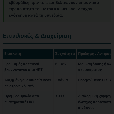
εβδομάδες πριν το laser βελτιώνουν σημαντικά
την ποιότητα του ιστού και μειώνουν τυχόν
ενόχληση κατά τη συνεδρία.
Επιπλοκές & Διαχείριση
Επιπλοκή
Συχνότητα
Πρόληψη / Αντιμετ
Ερεθισμός κολπικού
5-10%
Μείωση δόσης ή αλλ
βλεννογόνου από ΗRT
σκευάσματος
Αυξημένη ευαισθησία laser
Σπάνια
Προηγούμενη ΗRT 4+
σε ατροφικό ιστό
Θρομβοεμβολία από
<0.1%
Διαδερμική χορήγησ
συστηματική ΗRT
έλεγχος παραγόντω
κινδύνου