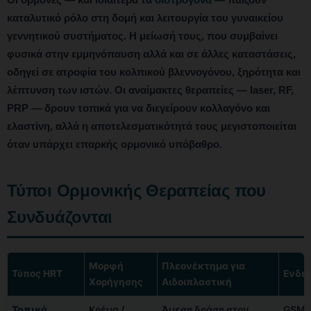
καταλυτικό ρόλο στη δομή και λειτουργία του γυναικείου
γεννητικού συστήματος. Η μείωσή τους, που συμβαίνει
φυσικά στην εμμηνόπαυση αλλά και σε άλλες καταστάσεις,
οδηγεί σε ατροφία του κολπικού βλεννογόνου, ξηρότητα και
λέπτυνση των ιστών. Οι αναίμακτες θεραπείες — laser, RF,
PRP — δρουν τοπικά για να διεγείρουν κολλαγόνο και
ελαστίνη, αλλά η αποτελεσματικότητά τους μεγιστοποιείται
όταν υπάρχει επαρκής ορμονικό υπόβαθρο.
Τύποι Ορμονικής Θεραπείας που
Συνδυάζονται
Μορφή
Πλεονέκτημα για
Τύπος ΗRT
Ενδεί
Χορήγησης
Αιδοιπλαστική
Τοπικά
Κρέμα /
Άμεση δράση στον
GSM, 