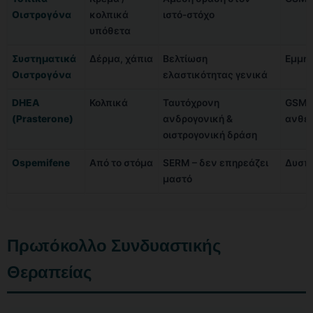
Οιστρογόνα
κολπικά
ιστό-στόχο
υπόθετα
Συστηματικά
Δέρμα, χάπια
Βελτίωση
Εμμη
Οιστρογόνα
ελαστικότητας γενικά
DHEA
Κολπικά
Ταυτόχρονη
GSM
(Prasterone)
ανδρογονική &
ανθεκ
οιστρογονική δράση
Ospemifene
Από το στόμα
SERM – δεν επηρεάζει
Δυσπ
μαστό
Πρωτόκολλο Συνδυαστικής
Θεραπείας