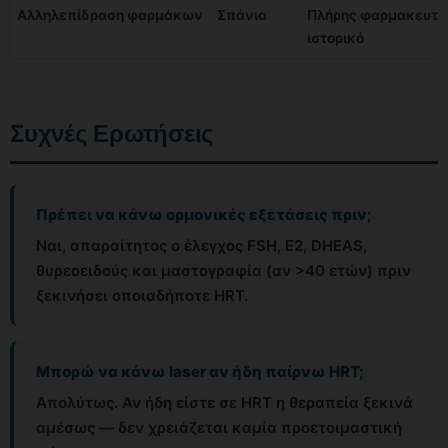
Αλληλεπίδραση φαρμάκων
Σπάνια
Πλήρης φαρμακευτι
ιστορικό
Συχνές Ερωτήσεις
Πρέπει να κάνω ορμονικές εξετάσεις πριν;
Ναι, απαραίτητος ο έλεγχος FSH, E2, DHEAS,
θυρεοειδούς και μαστογραφία (αν >40 ετών) πριν
ξεκινήσει οποιαδήποτε ΗRT.
Μπορώ να κάνω laser αν ήδη παίρνω ΗRT;
Απολύτως. Αν ήδη είστε σε ΗRT η θεραπεία ξεκινά
αμέσως — δεν χρειάζεται καμία προετοιμαστική