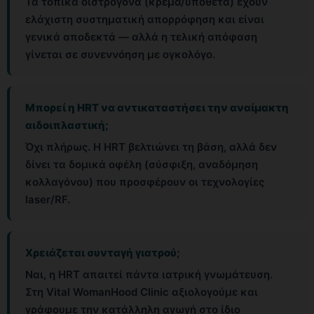
Τα τοπικά οιστρογόνα (κρέμα/υπόθετα) έχουν
ελάχιστη συστηματική απορρόφηση και είναι
γενικά αποδεκτά — αλλά η τελική απόφαση
γίνεται σε συνεννόηση με ογκολόγο.
Μπορεί η ΗRT να αντικαταστήσει την αναίμακτη
αιδοιπλαστική;
Όχι πλήρως. Η ΗRT βελτιώνει τη βάση, αλλά δεν
δίνει τα δομικά οφέλη (σύσφιξη, αναδόμηση
κολλαγόνου) που προσφέρουν οι τεχνολογίες
laser/RF.
Χρειάζεται συνταγή γιατρού;
Ναι, η ΗRT απαιτεί πάντα ιατρική γνωμάτευση.
Στη Vital WomanHood Clinic αξιολογούμε και
γράφουμε την κατάλληλη αγωγή στο ίδιο