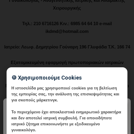
Γυναικολογίας - Αναγεννητικής Ιατρικής και Αναίμακτης
Χειρουργικής
Τηλ.: 210 6716126 Κιν.: 6985 64 64 10 e-mail
ikdmd@hotmail.com
Ιατρείο: Λεωφ. Δημητρίου Γούναρη 196 Γλυφάδα Τ.Κ. 166 74
Εξατομικευμένη εφαρμογή πρωτοποριακών ιατρικών
τεχνικών στην υπηρεσία της σύγχρονης γυναίκας.
🍪 Χρησιμοποιούμε Cookies
Γυναικολογία - Μαιευτική - Εξατομικευμένη Διερεύνηση και
Η ιστοσελίδα μας χρησιμοποιεί cookies για τη βελτίωση
Αντιμετώπιση Ανδρικής και Γυναικείας Υπογονιμότητας -
της εμπειρίας σας, την ανάλυση της επισκεψιμότητας και
για σκοπούς μάρκετινγκ.
Υποβοηθούμενη Αναπαραγωγή -Επιγενετική - Εφαρμοσμένη
×
Γυναικολογική Βιοχημεία – Ενδοκρινολογία - Μικροθρεπτική
Το περιεχόμενο έχει
αποκλειστικά ενημερωτικό χαρακτήρα
και Ιατρική Διατροφή στην Κύηση, την Υπογονιμότητα και τη
και δεν αποτελεί ιατρική συμβουλή. Για οποιοδήποτε
ιατρικό ζήτημα επικοινωνήστε με εξειδικευμένο
Γυναικολογία - Συνεργάτης Μαιευτηρίων "Μητέρα" και
γυναικολόγο.
"Λητώ" - Μέλος της Εταιρίας Αισθητικής Ιατρικής και