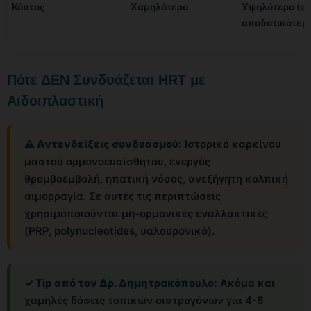
Κόστος
Χαμηλότερο
Υψηλότερο (α
αποδοτικότερ
Πότε ΔΕΝ Συνδυάζεται ΗRT με
Αιδοιπλαστική
⚠ Αντενδείξεις συνδυασμού:
Ιστορικό καρκίνου
μαστού ορμονοευαίσθητου, ενεργός
θρομβοεμβολή, ηπατική νόσος, ανεξήγητη κολπική
αιμορραγία. Σε αυτές τις περιπτώσεις
χρησιμοποιούνται μη-ορμονικές εναλλακτικές
(PRP, polynucleotides, υαλουρονικό).
✓ Tip από τον Δρ. Δημητρακόπουλο:
Ακόμα και
χαμηλές δόσεις τοπικών οιστρογόνων για 4-6