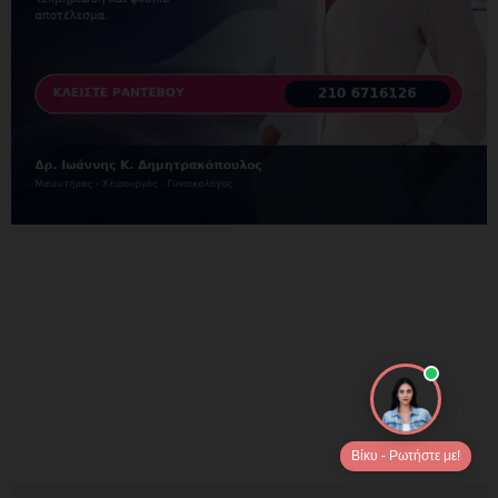
Βίκυ - Ρωτήστε με!