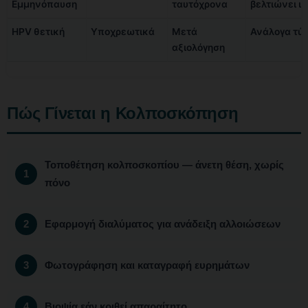
Εμμηνόπαυση
ταυτόχρονα
βελτιώνει ι
HPV θετική
Υποχρεωτικά
Μετά
Ανάλογα τύ
αξιολόγηση
Πώς Γίνεται η Κολποσκόπηση
Τοποθέτηση κολποσκοπίου — άνετη θέση, χωρίς
πόνο
Εφαρμογή διαλύματος για ανάδειξη αλλοιώσεων
Φωτογράφηση και καταγραφή ευρημάτων
Βιοψία εάν κριθεί απαραίτητο