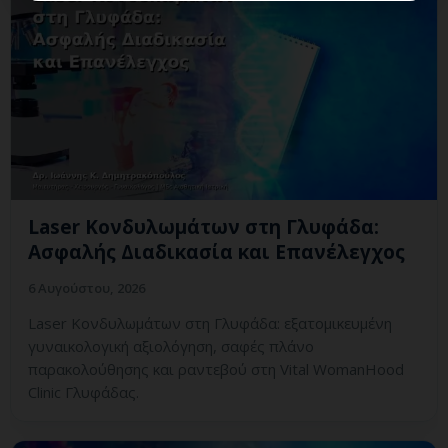
Laser Κονδυλωμάτων στη Γλυφάδα:
Ασφαλής Διαδικασία και Επανέλεγχος
6 Αυγούστου, 2026
Laser Κονδυλωμάτων στη Γλυφάδα: εξατομικευμένη
γυναικολογική αξιολόγηση, σαφές πλάνο
παρακολούθησης και ραντεβού στη Vital WomanHood
Clinic Γλυφάδας.