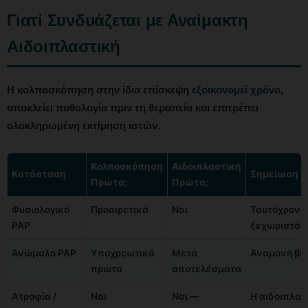
Γιατί Συνδυάζεται με Αναίμακτη
Αιδοιπλαστική
Η κολποσκόπηση στην ίδια επίσκεψη
εξοικονομεί χρόνο
,
αποκλείει παθολογία πριν τη θεραπεία και επιτρέπει
ολοκληρωμένη εκτίμηση ιστών.
Κολποσκόπηση
Αιδοιπλαστική
Κατάσταση
Σημείωση
Πρώτα;
Πρώτα;
Φυσιολογικό
Προαιρετικά
Ναι
Ταυτόχρονα
PAP
ξεχωριστά
Ανώμαλο PAP
Υποχρεωτικά
Μετά
Αναμονή βι
πρώτα
αποτελέσματα
Ατροφία /
Ναι
Ναι —
Η αιδοιπλασ