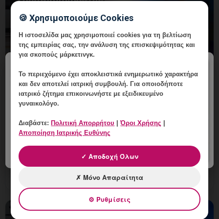
🍪 Χρησιμοποιούμε Cookies
Η ιστοσελίδα μας χρησιμοποιεί cookies για τη βελτίωση
της εμπειρίας σας, την ανάλυση της επισκεψιμότητας και
για σκοπούς μάρκετινγκ.
×
Το περιεχόμενο έχει
αποκλειστικά ενημερωτικό χαρακτήρα
Laser Κονδυλωμάτων και
και δεν αποτελεί ιατρική συμβουλή. Για οποιοδήποτε
Προστατευτικά Γυαλιά: Γιατί
ιατρικό ζήτημα επικοινωνήστε με εξειδικευμένο
γυναικολόγο.
Χρησιμοποιούνται;
Διαβάστε:
Πολιτική Απορρήτου
|
Όροι Χρήσης
|
6 Αυγούστου, 2026
Αποποίηση Ιατρικής Ευθύνης
Laser Κονδυλωμάτων και Προστατευτικά Γυαλιά:
εξατομικευμένη γυναικολογική αξιολόγηση, σαφές
✓ Αποδοχή Όλων
πλάνο παρακολούθησης και ραντεβού στη Vital
WomanHood Clinic Γ
✗ Μόνο Απαραίτητα
⚙ Ρυθμίσεις