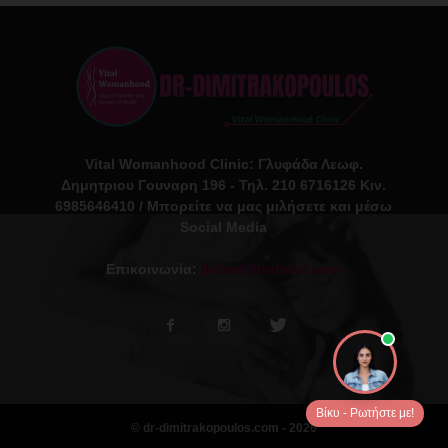
Vital Womanhood Clinic: Γλυφάδα Λεωφ.
Δημητριου Γουναρη 196 - Τηλ. 210 6716126 Κιν.
6985646410 / Μπορείτε να μας μιλήσετε και μέσω
Social Media
Επικοινωνία:
ikdmd@hotmail.com
Βίκυ - Ρωτήστε με!
© dr-dimitrakopoulos.com - 2026