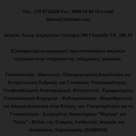
Τηλ.: 210 6716126 Κιν.: 6985 64 64 10 e-mail
ikdmd@hotmail.com
Ιατρείο: Λεωφ. Δημητρίου Γούναρη 196 Γλυφάδα Τ.Κ. 166 74
Εξατομικευμένη εφαρμογή πρωτοποριακών ιατρικών
τεχνικών στην υπηρεσία της σύγχρονης γυναίκας.
Γυναικολογία - Μαιευτική - Εξατομικευμένη Διερεύνηση και
Αντιμετώπιση Ανδρικής και Γυναικείας Υπογονιμότητας -
Υποβοηθούμενη Αναπαραγωγή -Επιγενετική - Εφαρμοσμένη
Γυναικολογική Βιοχημεία – Ενδοκρινολογία - Μικροθρεπτική
και Ιατρική Διατροφή στην Κύηση, την Υπογονιμότητα και τη
Γυναικολογία - Συνεργάτης Μαιευτηρίων "Μητέρα" και
"Λητώ" - Μέλος της Εταιρίας Αισθητικής Ιατρικής και
Αναίμακτης Χειρουργικής (SAMNAS)