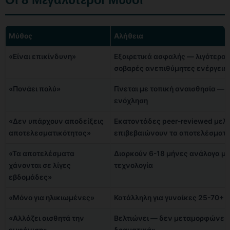
Μύθος
Αλήθεια
«Είναι επικίνδυνη»
Εξαιρετικά ασφαλής — λιγότερο 
σοβαρές ανεπιθύμητες ενέργειε
«Πονάει πολύ»
Γίνεται με τοπική αναισθησία — 
ενόχληση
«Δεν υπάρχουν αποδείξεις
Εκατοντάδες peer-reviewed μελ
αποτελεσματικότητας»
επιβεβαιώνουν τα αποτελέσματ
«Τα αποτελέσματα
Διαρκούν 6-18 μήνες ανάλογα με
χάνονται σε λίγες
τεχνολογία
εβδομάδες»
«Μόνο για ηλικιωμένες»
Κατάλληλη για γυναίκες 25-70+ 
«Αλλάζει αισθητά την
Βελτιώνει — δεν μεταμορφώνει
εμφάνιση»
δραματικά»