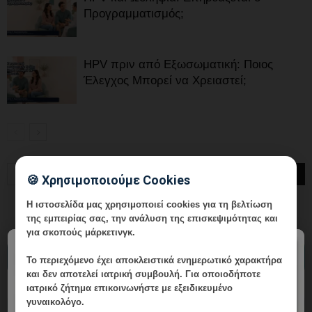
Προγραμματισμός;
HPV πριν από Εξωσωματική: Ποιος
Έλεγχος Μπορεί να Χρειαστεί;
🍪 Χρησιμοποιούμε Cookies
Η ιστοσελίδα μας χρησιμοποιεί cookies για τη βελτίωση
της εμπειρίας σας, την ανάλυση της επισκεψιμότητας και
για σκοπούς μάρκετινγκ.
×
ΔΙΑΒΑΣΤΕ ΤΑ ΠΡΟΣΦΑΤΑ ΑΡΘΡΑ
Το περιεχόμενο έχει
αποκλειστικά ενημερωτικό χαρακτήρα
και δεν αποτελεί ιατρική συμβουλή. Για οποιοδήποτε
ιατρικό ζήτημα επικοινωνήστε με εξειδικευμένο
γυναικολόγο.