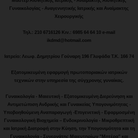
Μάστερ Αισθητικής Ιατρικής - Αναίμακτης Αισθητικής
Γυναικολογίας - Αναγεννητικής Ιατρικής και Αναίμακτης
Χειρουργικής
Τηλ.: 210 6716126 Κιν.: 6985 64 64 10 e-mail
ikdmd@hotmail.com
Ιατρείο: Λεωφ. Δημητρίου Γούναρη 196 Γλυφάδα Τ.Κ. 166 74
Εξατομικευμένη εφαρμογή πρωτοποριακών ιατρικών
τεχνικών στην υπηρεσία της σύγχρονης γυναίκας.
Γυναικολογία - Μαιευτική - Εξατομικευμένη Διερεύνηση και
Αντιμετώπιση Ανδρικής και Γυναικείας Υπογονιμότητας -
Υποβοηθούμενη Αναπαραγωγή -Επιγενετική - Εφαρμοσμένη
Γυναικολογική Βιοχημεία – Ενδοκρινολογία - Μικροθρεπτική
και Ιατρική Διατροφή στην Κύηση, την Υπογονιμότητα και τη
Γυναικολογία - Συνεργάτης Μαιευτηρίων "Μητέρα" και