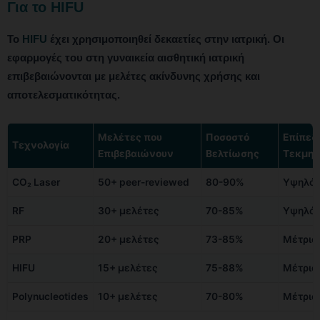
Για το HIFU
Το
HIFU
έχει χρησιμοποιηθεί δεκαετίες στην ιατρική. Οι
εφαρμογές του στη γυναικεία αισθητική ιατρική
επιβεβαιώνονται με μελέτες ακίνδυνης χρήσης και
αποτελεσματικότητας.
Μελέτες που
Ποσοστό
Επίπεδ
Τεχνολογία
Επιβεβαιώνουν
Βελτίωσης
Τεκμηρ
CO₂ Laser
50+ peer-reviewed
80-90%
Υψηλό
RF
30+ μελέτες
70-85%
Υψηλό
PRP
20+ μελέτες
73-85%
Μέτριο
HIFU
15+ μελέτες
75-88%
Μέτριο
Polynucleotides
10+ μελέτες
70-80%
Μέτριο