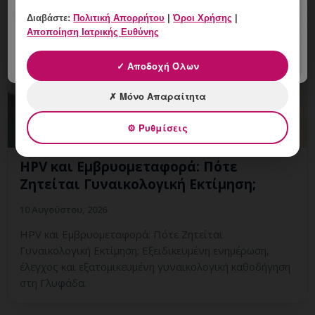
Διαβάστε:
Πολιτική Απορρήτου
|
Όροι Χρήσης
|
Αποποίηση Ιατρικής Ευθύνης
✓ Αποδοχή Όλων
✗ Μόνο Απαραίτητα
⚙ Ρυθμίσεις
HPV και Εμβρυομεταφορά: Πότε
Ζητείται Γυναικολογική Εκτίμηση;
10 Αυγούστου, 2026
HPV και Εμβρυομεταφορά: Πότε Ζητείται
Γυναικολογική Εκτίμηση; Εξειδικευμένη ενημέρωση,
έλεγχος και εξατομικευμένη γυναικολογική καθοδήγηση
στη Γλυφάδα.