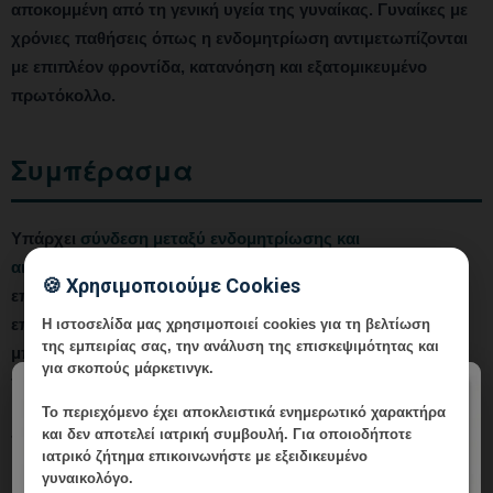
αποκομμένη από τη γενική υγεία της γυναίκας. Γυναίκες με
χρόνιες παθήσεις όπως η ενδομητρίωση αντιμετωπίζονται
με επιπλέον φροντίδα, κατανόηση και εξατομικευμένο
πρωτόκολλο.
Συμπέρασμα
Υπάρχει
σύνδεση μεταξύ ενδομητρίωσης και
αιδοιοπλαστικής
, όχι άμεση αλλά μέσω των ορμονικών
🍪 Χρησιμοποιούμε Cookies
επιδράσεων, της χρόνιας φλεγμονής και των ψυχολογικών
επιπτώσεων της νόσου. Γυναίκες με ενδομητρίωση
Η ιστοσελίδα μας χρησιμοποιεί cookies για τη βελτίωση
της εμπειρίας σας, την ανάλυση της επισκεψιμότητας και
μπορούν να ωφεληθούν από αναίμακτες αισθητικές
για σκοπούς μάρκετινγκ.
παρεμβάσεις, υπό την προϋπόθεση σωστής αξιολόγησης
×
και συντονισμού μεταξύ των ειδικών που τις
Το περιεχόμενο έχει
αποκλειστικά ενημερωτικό χαρακτήρα
και δεν αποτελεί ιατρική συμβουλή. Για οποιοδήποτε
παρακολουθούν.
ιατρικό ζήτημα επικοινωνήστε με εξειδικευμένο
γυναικολόγο.