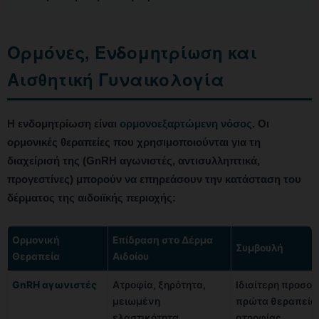
Ορμόνες, Ενδομητρίωση και
Αισθητική Γυναικολογία
Η ενδομητρίωση είναι
ορμονοεξαρτώμενη νόσος
. Οι
ορμονικές θεραπείες που χρησιμοποιούνται για τη
διαχείρισή της (GnRH αγωνιστές, αντισυλληπτικά,
προγεστίνες) μπορούν να επηρεάσουν την κατάσταση του
δέρματος της αιδοιϊκής περιοχής:
Ορμονική
Επίδραση στο Δέρμα
Συμβουλή
Θεραπεία
Αιδοίου
GnRH αγωνιστές
Ατροφία, ξηρότητα,
Ιδιαίτερη προσοχ
μειωμένη
πρώτα θεραπεία
ελαστικότητα
ατροφίας