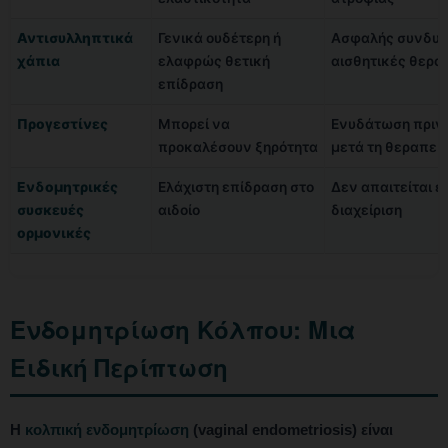
Αντισυλληπτικά
Γενικά ουδέτερη ή
Ασφαλής συνδυα
χάπια
ελαφρώς θετική
αισθητικές θερα
επίδραση
Προγεστίνες
Μπορεί να
Ενυδάτωση πριν 
προκαλέσουν ξηρότητα
μετά τη θεραπεί
Ενδομητρικές
Ελάχιστη επίδραση στο
Δεν απαιτείται ε
συσκευές
αιδοίο
διαχείριση
ορμονικές
Ενδομητρίωση Κόλπου: Μια
Ειδική Περίπτωση
Η
κολπική ενδομητρίωση
(vaginal endometriosis) είναι