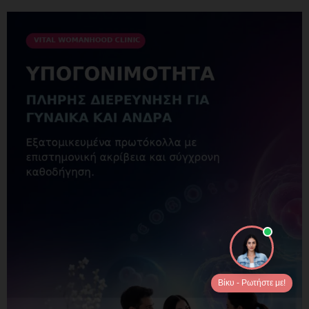
Βίκυ - Ρωτήστε με!