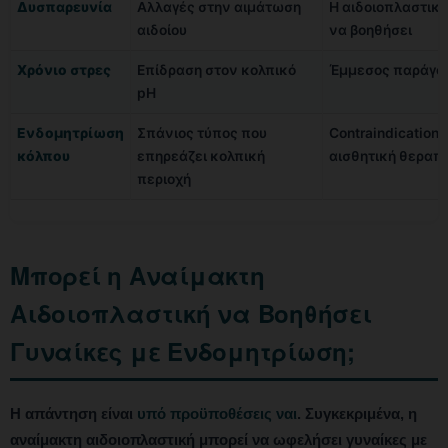
Δυσπαρευνία
Αλλαγές στην αιμάτωση
Η αιδοιοπλαστική
αιδοίου
να βοηθήσει
Χρόνιο στρες
Επίδραση στον κολπικό
Έμμεσος παράγο
pH
Ενδομητρίωση
Σπάνιος τύπος που
Contraindication 
κόλπου
επηρεάζει κολπική
αισθητική θεραπ
περιοχή
Μπορεί η Αναίμακτη
Αιδοιοπλαστική να Βοηθήσει
Γυναίκες με Ενδομητρίωση;
Η απάντηση είναι
υπό προϋποθέσεις ναι
. Συγκεκριμένα, η
αναίμακτη αιδοιοπλαστική μπορεί να ωφελήσει γυναίκες με