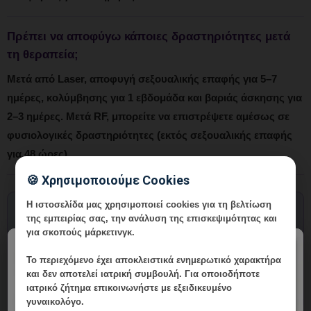
Πρέπει να αποφύγω κάποιες δραστηριότητες μετά
τη θεραπεία;
Μετά από Laser, αποφυγή σεξουαλικής επαφής για 5–7
ημέρες, κολύμβησης για 1 εβδομάδα και βαριάς άσκησης για
2–3 ημέρες. Μετά RF, μπορείτε να επιστρέψετε αμέσως σε
φυσιολογικές δραστηριότητες (εκτός σεξουαλικής επαφής
για 48 ώρες).
🍪 Χρησιμοποιούμε Cookies
Η ιστοσελίδα μας χρησιμοποιεί cookies για τη βελτίωση
Η
αναίμακτη αντιμετώπιση ακράτειας ούρων
έχει
της εμπειρίας σας, την ανάλυση της επισκεψιμότητας και
για σκοπούς μάρκετινγκ.
αλλάξει τη ζωή χιλιάδων γυναικών,
×
προσφέροντας ελευθερία από ένα πρόβλημα
Το περιεχόμενο έχει
αποκλειστικά ενημερωτικό χαρακτήρα
και δεν αποτελεί ιατρική συμβουλή. Για οποιοδήποτε
που επηρέαζε κάθε πτυχή της καθημερινότητάς
ιατρικό ζήτημα επικοινωνήστε με εξειδικευμένο
τους. Οι τεχνολογίες Laser CO2 και RF, σε
γυναικολόγο.