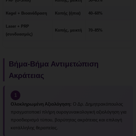
PRP (O-Shot)
Κοπής, μεικτή
50–65%
1
Kegel + Βιοανάδραση
Κοπής (ήπια)
40–60%
8
Laser + PRP
Κοπής, μεικτή
70–85%
4
(συνδυασμός)
Βήμα-Βήμα Αντιμετώπιση
Ακράτειας
1
Ολοκληρωμένη Αξιολόγηση:
Ο Δρ. Δημητρακόπουλος
πραγματοποιεί πλήρη ουρογυναικολογική αξιολόγηση για
προσδιορισμό τύπου, βαρύτητας ακράτειας και επιλογή
κατάλληλης θεραπείας.