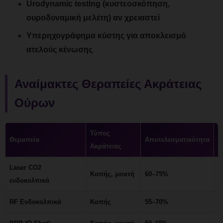
Urodynamic testing (κυστεοσκόπηση,
ουροδυναμική μελέτη) αν χρειαστεί
Υπερηχογράφημα κύστης για αποκλεισμό
ατελούς κένωσης
Αναίμακτες Θεραπείες Ακράτειας
Ούρων
Τύπος
Θεραπεία
Αποτελεσματικότητα
Σ
Ακράτειας
Laser CO2
Κοπής, μεικτή
60–75%
3
ενδοκολπικά
RF Ενδοκολπικά
Κοπής
55–70%
3