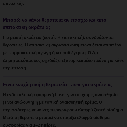
συνολικά).
Μπορώ να κάνω θεραπεία αν πάσχω και από
επιτακτική ακράτεια;
Για μεικτή ακράτεια (κοπής + επιτακτική), συνδυάζονται
θεραπείες. Η επιτακτική ακράτεια αντιμετωπίζεται επιπλέον
με φαρμακευτική αγωγή ή νευροδιέγερση. Ο Δρ.
Δημητρακόπουλος σχεδιάζει εξατομικευμένο πλάνο για κάθε
περίπτωση.
Είναι ενοχλητική η θεραπεία Laser για ακράτεια;
Η ενδοκολπική εφαρμογή Laser γίνεται χωρίς αναισθησία
(είναι ανώδυνη) ή με τοπική αναισθητική κρέμα. Οι
περισσότερες γυναίκες περιγράφουν ελαφρύ ζεστό αίσθημα.
Μετά τη θεραπεία μπορεί να υπάρξει ελαφρύ αίσθημα
δυσφορίας για 1–2 ημέρες.