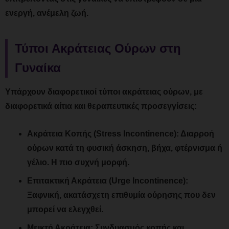
ενεργή, ανέμελη ζωή.
Τύποι Ακράτειας Ούρων στη
Γυναίκα
Υπάρχουν διαφορετικοί τύποι ακράτειας ούρων, με
διαφορετικά αίτια και θεραπευτικές προσεγγίσεις:
Ακράτεια Κοπής (Stress Incontinence):
Διαρροή
ούρων κατά τη φυσική άσκηση, βήχα, φτέρνισμα ή
γέλιο. Η πιο συχνή μορφή.
Επιτακτική Ακράτεια (Urge Incontinence):
Ξαφνική, ακατάσχετη επιθυμία ούρησης που δεν
μπορεί να ελεγχθεί.
Μεικτή Ακράτεια:
Συνδυασμός κοπής και