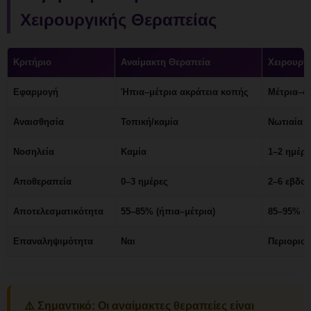
Χειρουργικής Θεραπείας
Κριτήριο
Αναίμακτη Θεραπεία
Χειρουργι
Εφαρμογή
Ήπια–μέτρια ακράτεια κοπής
Μέτρια–σ
Αναισθησία
Τοπική/καμία
Νωτιαία ή
Νοσηλεία
Καμία
1–2 ημέρε
Αποθεραπεία
0–3 ημέρες
2–6 εβδο
Αποτελεσματικότητα
55–85% (ήπια–μέτρια)
85–95% (
Επαναληψιμότητα
Ναι
Περιορισ
⚠️
Σημαντικό:
Οι αναίμακτες θεραπείες είναι