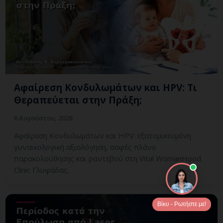
Αφαίρεση Κονδυλωμάτων και HPV: Τι
Θεραπεύεται στην Πράξη;
6 Αυγούστου, 2026
Αφαίρεση Κονδυλωμάτων και HPV: εξατομικευμένη
γυναικολογική αξιολόγηση, σαφές πλάνο
παρακολούθησης και ραντεβού στη Vital WomanHood
Clinic Γλυφάδας.
Βίκυ - Ρωτήστε με!