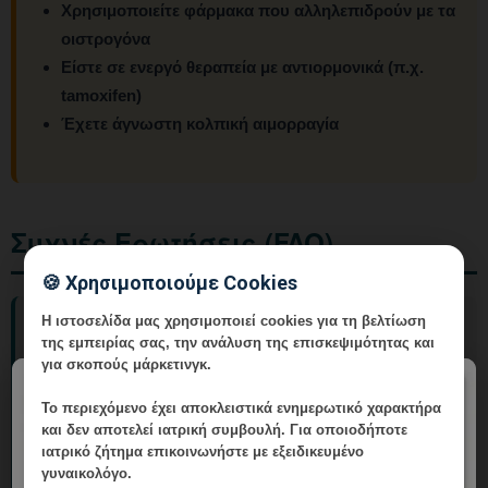
Χρησιμοποιείτε φάρμακα που αλληλεπιδρούν με τα
οιστρογόνα
Είστε σε ενεργό θεραπεία με αντιορμονικά (π.χ.
tamoxifen)
Έχετε άγνωστη κολπική αιμορραγία
Συχνές Ερωτήσεις (FAQ)
🍪 Χρησιμοποιούμε Cookies
Η ιστοσελίδα μας χρησιμοποιεί cookies για τη βελτίωση
Μπορώ να κάνω laser αιδοίου ενώ λαμβάνω
της εμπειρίας σας, την ανάλυση της επισκεψιμότητας και
HRT;
για σκοπούς μάρκετινγκ.
×
Το περιεχόμενο έχει
αποκλειστικά ενημερωτικό χαρακτήρα
Ναι, στις περισσότερες περιπτώσεις. Η HRT
και δεν αποτελεί ιατρική συμβουλή. Για οποιοδήποτε
μάλιστα βελτιώνει την ποιότητα των ιστών και
ιατρικό ζήτημα επικοινωνήστε με εξειδικευμένο
την ανταπόκρισή τους στο laser. Ο γυναικολόγος
γυναικολόγο.