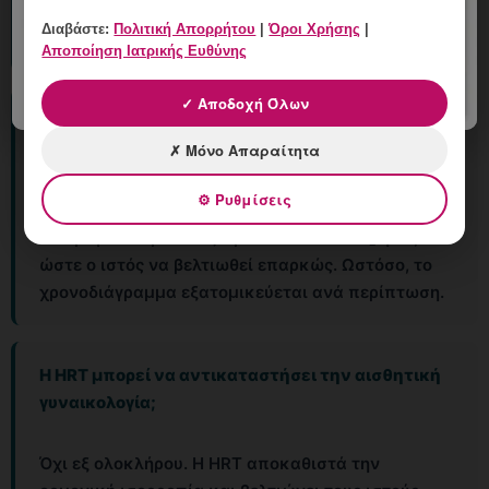
σας πρέπει να γνωρίζει ποια HRT λαμβάνετε για
Διαβάστε:
Πολιτική Απορρήτου
|
Όροι Χρήσης
|
να προσαρμόσει τις παραμέτρους της θεραπείας.
Αποποίηση Ιατρικής Ευθύνης
✓ Αποδοχή Όλων
Πόσο χρόνο πριν από αισθητική θεραπεία πρέπει
να ξεκινήσω τοπικά οιστρογόνα;
✗ Μόνο Απαραίτητα
⚙ Ρυθμίσεις
Συνήθως συνιστώνται 4-8 εβδομάδες τοπικής
οιστρογονοθεραπείας πριν από laser CO₂ ή RF,
ώστε ο ιστός να βελτιωθεί επαρκώς. Ωστόσο, το
χρονοδιάγραμμα εξατομικεύεται ανά περίπτωση.
Η HRT μπορεί να αντικαταστήσει την αισθητική
γυναικολογία;
Όχι εξ ολοκλήρου. Η HRT αποκαθιστά την