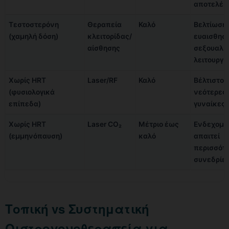
αποτελέσ
Τεστοστερόνη
Θεραπεία
Καλό
Βελτίωση
(χαμηλή δόση)
κλειτορίδας/
ευαισθησί
αίσθησης
σεξουαλι
λειτουργί
Χωρίς HRT
Laser/RF
Καλό
Βέλτιστο γ
(φυσιολογικά
νεότερες
επίπεδα)
γυναίκες
Χωρίς HRT
Laser CO₂
Μέτριο έως
Ενδεχομ
(εμμηνόπαυση)
καλό
απαιτεί
περισσότ
συνεδρίε
Τοπική vs Συστηματική
Οιστρογονοθεραπεία για