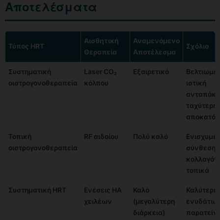
Αποτελέσματα
Αισθητική
Αναμενόμενο
Τύπος HRT
Σχόλιο
Θεραπεία
Αποτέλεσμα
Συστηματική
Laser CO₂
Εξαιρετικό
Βελτιωμέ
οιστρογονοθεραπεία
κόλπου
ιστική
ανταπόκρ
ταχύτερη
αποκατάσ
Τοπική
RF αιδοίου
Πολύ καλό
Ενισχυμέ
οιστρογονοθεραπεία
σύνθεση
κολλαγόν
τοπικά
Συστηματική HRT
Ενέσεις HA
Καλό
Καλύτερη
χειλέων
(μεγαλύτερη
ενυδάτω
διάρκεια)
παρατείνε