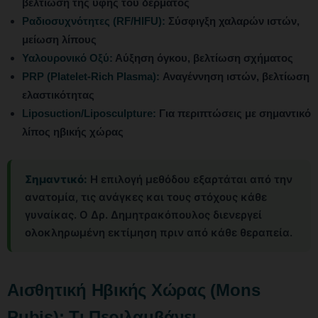
βελτίωση της υφής του δέρματος
Ραδιοσυχνότητες (RF/HIFU):
Σύσφιγξη χαλαρών ιστών,
μείωση λίπους
Υαλουρονικό Οξύ:
Αύξηση όγκου, βελτίωση σχήματος
PRP (Platelet-Rich Plasma):
Αναγέννηση ιστών, βελτίωση
ελαστικότητας
Liposuction/Liposculpture:
Για περιπτώσεις με σημαντικό
λίπος ηβικής χώρας
Σημαντικό:
Η επιλογή μεθόδου εξαρτάται από την
ανατομία, τις ανάγκες και τους στόχους κάθε
γυναίκας. Ο Δρ. Δημητρακόπουλος διενεργεί
ολοκληρωμένη εκτίμηση πριν από κάθε θεραπεία.
Αισθητική Ηβικής Χώρας (Mons
Pubis): Τι Περιλαμβάνει