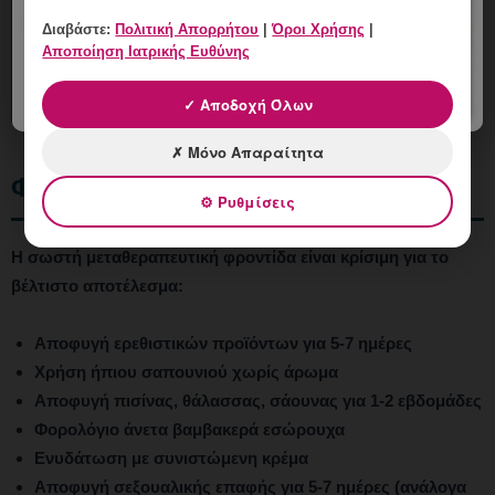
Για τις αναίμακτες μεθόδους δεν απαιτείται
Διαβάστε:
Πολιτική Απορρήτου
|
Όροι Χρήσης
|
συνήθως ειδικός εργαστηριακός έλεγχος. Ωστόσο,
Αποποίηση Ιατρικής Ευθύνης
ο ιατρός μπορεί να ζητήσει βασικές εξετάσεις
ανάλογα με το ιστορικό σας.
✓ Αποδοχή Όλων
✗ Μόνο Απαραίτητα
Φροντίδα Μετά τη Θεραπεία
⚙ Ρυθμίσεις
Η σωστή μεταθεραπευτική φροντίδα είναι κρίσιμη για το
βέλτιστο αποτέλεσμα:
Αποφυγή ερεθιστικών προϊόντων για 5-7 ημέρες
Χρήση ήπιου σαπουνιού χωρίς άρωμα
Αποφυγή πισίνας, θάλασσας, σάουνας για 1-2 εβδομάδες
Φορολόγιο άνετα βαμβακερά εσώρουχα
Ενυδάτωση με συνιστώμενη κρέμα
Αποφυγή σεξουαλικής επαφής για 5-7 ημέρες (ανάλογα