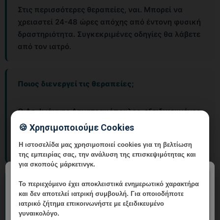
Στις περισσότερες θεραπείες, ναι. Μπορεί να
χρειαστεί 24-48 ώρες απόχης από έντονη φυσική
δραστηριότητα. Συγκεκριμένες οδηγίες θα λάβετε
από τον ιατρό.
Ποιος διενεργεί τις θεραπείες;
Ο Δρ. Ιωάννης Δημητρακόπουλος, εξειδικευμένος
γυναικολόγος-μαιευτήρας, διενεργεί προσωπικά
🍪 Χρησιμοποιούμε Cookies
κάθε εκτίμηση και θεραπεία στην Vital
Η ιστοσελίδα μας χρησιμοποιεί cookies για τη βελτίωση
WomanHood Clinic Γλυφάδας.
της εμπειρίας σας, την ανάλυση της επισκεψιμότητας και
για σκοπούς μάρκετινγκ.
×
Το περιεχόμενο έχει
αποκλειστικά ενημερωτικό χαρακτήρα
Χρειάζεται εργαστηριακός έλεγχος πριν τη
και δεν αποτελεί ιατρική συμβουλή. Για οποιοδήποτε
θεραπεία;
ιατρικό ζήτημα επικοινωνήστε με εξειδικευμένο
γυναικολόγο.