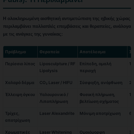
Η ολοκληρωμένη αισθητική αντιμετώπιση της ηβικής χώρας
περιλαμβάνει πολλαπλές επεμβάσεις και θεραπείες, ανάλογα
με τις ανάγκες της γυναίκας:
Πρόβλημα
Θεραπεία
Αποτέλεσμα
Συ
Περίσσιο λίπος
Liposculpture / RF
Επίπεδη, ομαλή
1-
Lipolysis
περιοχή
Χαλαρό δέρμα
CO₂ Laser / HIFU
Σύσφιγξη, ανόρθωση
2-
Έλλειψη όγκου
Υαλουρονικό /
Φυσική πλήρωση,
1
Λιποπλήρωση
βελτίωση σχήματος
Τρίχες,
Laser Alexandrite
Μόνιμη αποτρίχωση
6-
αποτρίχωση
Χρωματικές
Laser Whitening
Ομοιόμορφη
3-