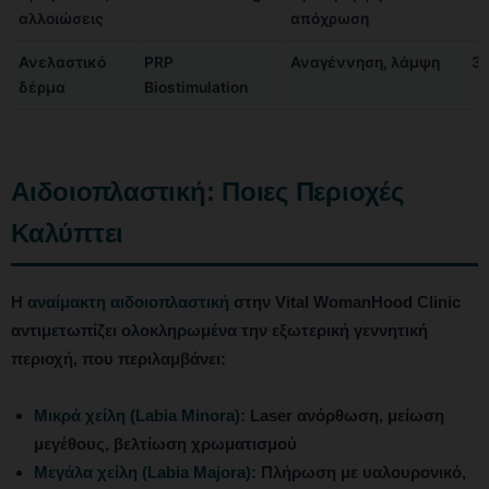
αλλοιώσεις
απόχρωση
Ανελαστικό
PRP
Αναγέννηση, λάμψη
3-
δέρμα
Biostimulation
Αιδοιοπλαστική: Ποιες Περιοχές
Καλύπτει
Η
αναίμακτη αιδοιοπλαστική
στην Vital WomanHood Clinic
αντιμετωπίζει ολοκληρωμένα την εξωτερική γεννητική
περιοχή, που περιλαμβάνει:
Μικρά χείλη (Labia Minora):
Laser ανόρθωση, μείωση
μεγέθους, βελτίωση χρωματισμού
Μεγάλα χείλη (Labia Majora):
Πλήρωση με υαλουρονικό,