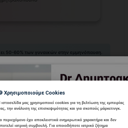
ει 50-60% των γυναικών στην εμμηνόπαυση.
ροσφέρει σύγχρονες θεραπείες με
fractional
επανόρθωση ιστών και βελτίωση ποιότητας
🍪 Χρησιμοποιούμε Cookies
ή Ξηρότητα
 ιστοσελίδα μας χρησιμοποιεί cookies για τη βελτίωση της εμπειρίας
ας, την ανάλυση της επισκεψιμότητας και για σκοπούς μάρκετινγκ.
ιστρογόνων με αποτέλεσμα
λέπτυνση βλεννογόνου,
ο περιεχόμενο έχει
αποκλειστικά ενημερωτικό χαρακτήρα
και δεν
ωσης
. Προκαλεί δυσπαρευνία, καύσος, φαγούρα και
ποτελεί ιατρική συμβουλή. Για οποιοδήποτε ιατρικό ζήτημα