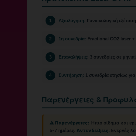
Αξιολόγηση:
Γυναικολογική εξέταση,
1η συνεδρία:
Fractional CO2 laser 
Επαναλήψεις:
3 συνεδρίες σε μηνια
Συντήρηση:
1 συνεδρία ετησίως για
Παρενέργειες & Προφυλ
⚠️ Παρενέργειες:
Ήπιο οίδημα και ερ
5-7 ημέρες.
Αντενδείξεις:
Ενεργές λο