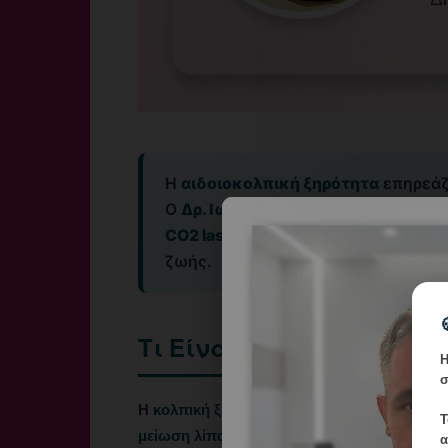
Η
αιδοιοκολπική ξηρότητα
επηρεάζ
Ο
Δρ. Ιωάννης Δημητρακόπουλος
π
CO2 laser και PRP
στη Γλυφάδα για 
ζωής.
Τι Είναι η Αιδοιοκολπικ
Η
σ
Η
κολπική ξηρότητα
οφείλεται σε πτώση ο
Τ
μείωση λίπανσης, ελαστικότητας και αιμάτ
α