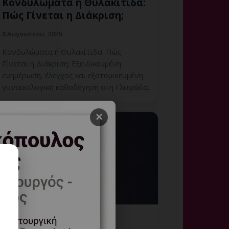
Κονδυλώματα ή Θυλακίτιδα:
Πώς Γίνεται η Διάκριση;
8 Αυγούστου, 2026
Κονδυλώματα ή Θυλακίτιδα: Πώς
Γίνεται η Διάκριση; Εξειδικευμένη
ενημέρωση, έλεγχος και εξατομικευμένη
γυναικολογική καθοδήγηση στη Γλυφάδα.
×
Κονδυλώματα που