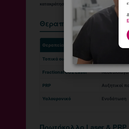
ε
κατακράτηση ούρων.
Δ
Ε
Θεραπευτικές Επιλογές
Θεραπεία
Μηχανισμός
Τοπικά οιστρογόνα
Ορμονική ε
Fractional CO2 Laser
Νεοκολλαγο
PRP
Αυξητικοί π
Υαλουρονικό
Ενυδάτωση
Πρωτόκολλο Laser & PRP