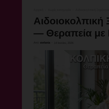
Αρχική
Χωρίς κατηγορία
Αιδοιοκολπική Ξηρότητ
Αιδοιοκολπική
— Θεραπεία με 
Από
stefania
-
14 Ιουνίου, 2026