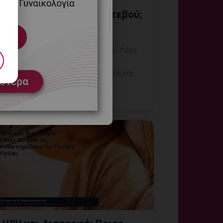
Αιμορραγούν: Πότε
Χρειάζεται Άμεσο Ραντεβού;
8 Αυγούστου, 2026
Κονδυλώματα που Αιμορραγούν: Πότε
Χρειάζεται Άμεσο Ραντεβού;
Εξειδικευμένη ενημέρωση, έλεγχος και
εξατομικευμένη γυναικολογική
καθοδήγηση στη Γλυφάδα.