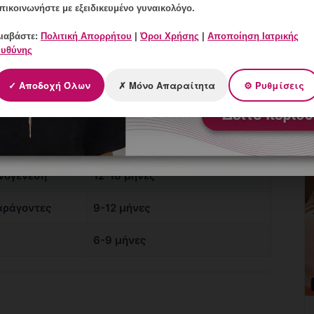
πικοινωνήστε με εξειδικευμένο γυναικολόγο.
ιαβάστε:
Πολιτική Απορρήτου
|
Όροι Χρήσης
|
Αποποίηση Ιατρικής
υθύνης
✓ Αποδοχή Όλων
✗ Μόνο Απαραίτητα
⚙ Ρυθμίσεις
Διάρκεια Αποτελεσμάτων
πανόρθωση
Συνεχής χρήση
νογένεση
12-18 μήνες
αράγοντες
9-12 μήνες
6-9 μήνες