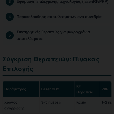
Εφαρμογή επιλεγμένης τεχνολογίας (laser/RF/PRP)
Παρακολούθηση αποτελεσμάτων ανά συνεδρία
Συντηρητικές θεραπείες για μακροχρόνια
αποτελέσματα
Σύγκριση Θεραπειών: Πίνακας
Επιλογής
RF
Παράμετρος
Laser CO2
PRP
Θεραπεία
Χρόνος
3–5 ημέρες
Καμία
1–2 ημ
ανάρρωσης