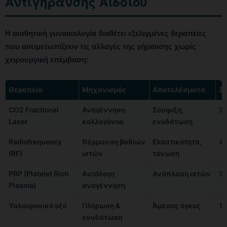
Αντιγήρανσης Αιδοίου
Η αισθητική γυναικολογία διαθέτει εξελιγμένες θεραπείες
που αντιμετωπίζουν τις αλλαγές της γήρανσης χωρίς
χειρουργική επέμβαση:
Θεραπεία
Μηχανισμός
Αποτελέσματα
Συ
CO2 Fractional
Αναγέννηση
Σύσφιξη,
3
Laser
κολλαγόνου
ενυδάτωση
Radiofrequency
Θέρμανση βαθιών
Ελαστικότητα,
4
(RF)
ιστών
τόνωση
PRP (Platelet Rich
Αυτόλογη
Ανάπλαση ιστών
3
Plasma)
αναγέννηση
Υαλουρονικό οξύ
Πλήρωση &
Άμεσος όγκος
1–
ενυδάτωση