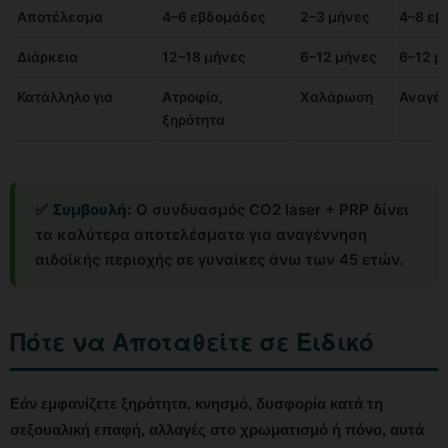
Αποτέλεσμα
4–6 εβδομάδες
2–3 μήνες
4–8 εβ
Διάρκεια
12–18 μήνες
6–12 μήνες
6–12 μ
Κατάλληλο για
Ατροφία,
Χαλάρωση
Αναγέ
ξηρότητα
✅
Συμβουλή:
Ο συνδυασμός CO2 laser + PRP δίνει
τα καλύτερα αποτελέσματα για αναγέννηση
αιδοϊκής περιοχής σε γυναίκες άνω των 45 ετών.
Πότε να Αποταθείτε σε Ειδικό
Εάν εμφανίζετε ξηρότητα, κνησμό, δυσφορία κατά τη
σεξουαλική επαφή, αλλαγές στο χρωματισμό ή πόνο, αυτά