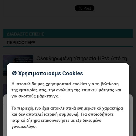
ΔΙΑΒΑΣΤΕ ΕΠΙΣΗΣ
ΠΕΡΙΣΣΟΤΕΡΑ
Ολοκληρωμένη Υπηρεσία HPV: Από τη
Διάγνωση έως τον Επανέλεγχο
🍪 Χρησιμοποιούμε Cookies
Η ιστοσελίδα μας χρησιμοποιεί cookies για τη βελτίωση
Ολοκληρωμένη Υπηρεσία HPV: Από τη
της εμπειρίας σας, την ανάλυση της επισκεψιμότητας και
Διάγνωση έως τον Επανέλεγχο
για σκοπούς μάρκετινγκ.
×
Το περιεχόμενο έχει
αποκλειστικά ενημερωτικό χαρακτήρα
και δεν αποτελεί ιατρική συμβουλή. Για οποιοδήποτε
Ολοκληρωμένη Υπηρεσία HPV: Από τη
ιατρικό ζήτημα επικοινωνήστε με εξειδικευμένο
Διάγνωση έως τον Επανέλεγχο
γυναικολόγο.