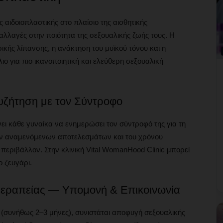
αιδοιοπλαστικής στο πλαίσιο της αισθητικής
 αλλαγές στην ποιότητα της σεξουαλικής ζωής τους. Η
σικής λίπανσης, η ανάκτηση του μυϊκού τόνου και η
ιο για πιο ικανοποιητική και ελεύθερη σεξουαλική
υζήτηση με τον Σύντροφο
ι κάθε γυναίκα να ενημερώσει τον σύντροφό της για τη
ων αναμενόμενων αποτελεσμάτων και του χρόνου
περιβάλλον. Στην κλινική Vital WomanHood Clinic μπορεί
ο ζευγάρι.
 Θεραπείας — Υπομονή & Επικοινωνία
 (συνήθως 2–3 μήνες), συνιστάται αποφυγή σεξουαλικής