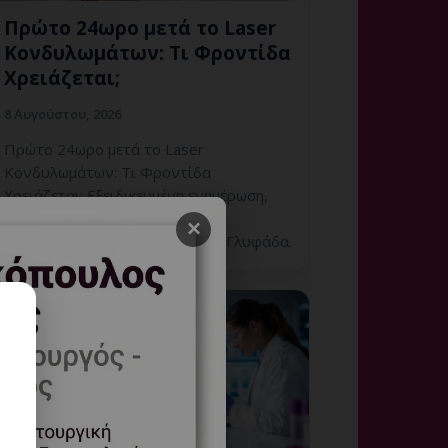
Πρώτο 24ωρο μετά το Laser
Κονδυλωμάτων: Τι Φροντίδα
Χρειάζεται;
8 Αυγούστου, 2026
Πρώτο 24ωρο μετά το Laser
Κονδυλωμάτων: Τι Φροντίδα
Χρειάζεται; Εξειδικευμένη ενημέρωση,
έλεγχος και εξατομικευμένη
×
γυναικολογική καθοδήγηση στη Γλυφάδα.