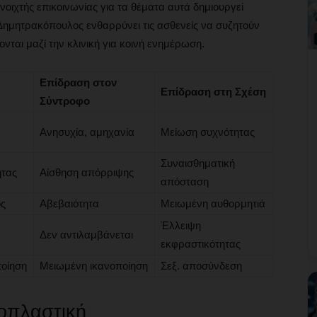
νοιχτής επικοινωνίας για τα θέματα αυτά δημιουργεί
Δημητρακόπουλος ενθαρρύνει τις ασθενείς να συζητούν
νται μαζί την κλινική για κοινή ενημέρωση.
Επίδραση στον
Επίδραση στη Σχέση
Σύντροφο
Ανησυχία, αμηχανία
Μείωση συχνότητας
Συναισθηματική
ητας
Αίσθηση απόρριψης
απόσταση
ος
Αβεβαιότητα
Μειωμένη αυθορμητιά
Έλλειψη
Δεν αντιλαμβάνεται
εκφραστικότητας
οίηση
Μειωμένη ικανοποίηση
Σεξ. αποσύνδεση
ιοπλαστική