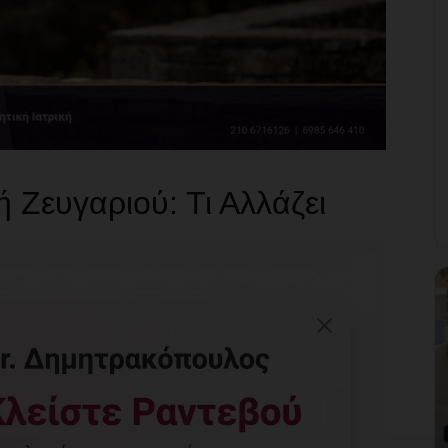
 Ζευγαριού: Τι Αλλάζει