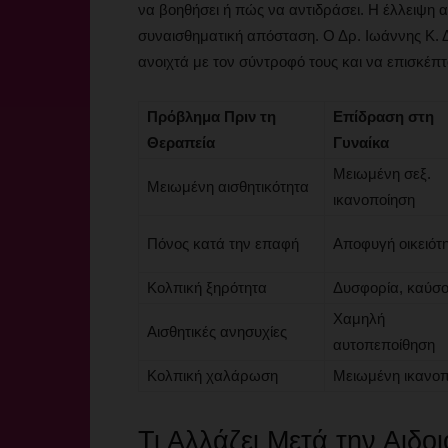
να βοηθήσει ή πώς να αντιδράσει. Η έλλειψη α
συναισθηματική απόσταση. Ο Δρ. Ιωάννης Κ. 
ανοιχτά με τον σύντροφό τους και να επισκέπτο
Πρόβλημα Πριν τη
Επίδραση στη
Θεραπεία
Γυναίκα
Μειωμένη σεξ.
Μειωμένη αισθητικότητα
ικανοποίηση
Πόνος κατά την επαφή
Αποφυγή οικειότ
Κολπική ξηρότητα
Δυσφορία, καύσ
Χαμηλή
Αισθητικές ανησυχίες
αυτοπεποίθηση
Κολπική χαλάρωση
Μειωμένη ικανοπ
Τι Αλλάζει Μετά την Αιδο