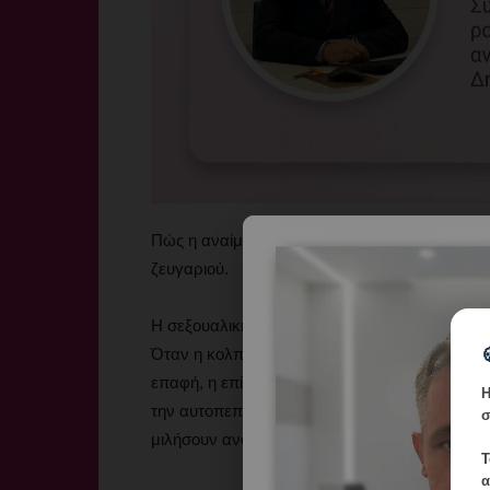
Πώς η αναίμακτη αιδοιοπλαστική επηρεάζει την
ζευγαριού.
Η σεξουαλική ζωή αποτελεί έναν από τους πιο
Όταν η κολπική χαλάρωση, η ξηρότητα ή οι αι
επαφή, η επίδραση εκτείνεται πολύ πέρα από 
Η
την αυτοπεποίθηση, την επικοινωνία και τον 
σ
μιλήσουν ανοιχτά για αυτά τα θέματα, ακόμα 
Τ
α