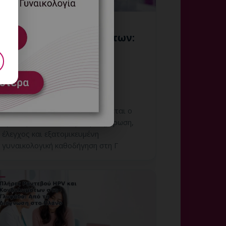
Ευαίσθητο Δέρμα και
Θεραπεία Κονδυλωμάτων:
Πώς Περιορίζεται ο
Ερεθισμός;
8 Αυγούστου, 2026
Ευαίσθητο Δέρμα και Θεραπεία
Κονδυλωμάτων: Πώς Περιορίζεται ο
Ερεθισμός; Εξειδικευμένη ενημέρωση,
έλεγχος και εξατομικευμένη
γυναικολογική καθοδήγηση στη Γ