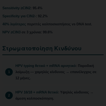
Sensitivity ≥CIN2
: 95.4%
Specificity για CIN2-
: 92.2%
40% λιγότερες
περιττές κολποσκοπήσεις vs DNA test.
NPV ≥CIN3
σε 3 χρόνια: 99.6%
Στρωματοποίηση Κινδύνου
HPV typing θετικό + mRNA αρνητικό
: Παροδική
λοίμωξη — χαμηλός κίνδυνος → επανέλεγχος σε
12 μήνες.
HPV 16/18 + mRNA θετικό
: Υψηλός κίνδυνος →
άμεση κολποσκόπηση.