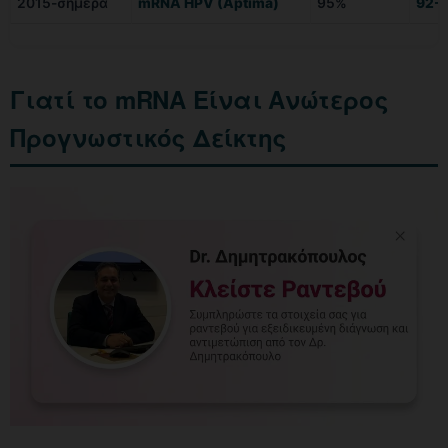
2015-σήμερα
mRNA HPV (Aptima)
95%
92-
Γιατί το mRNA Είναι Ανώτερος
Προγνωστικός Δείκτης