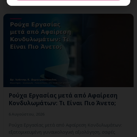
Ρούχα Εργασίας μετά από Αφαίρεση
Κονδυλωμάτων: Τι Είναι Πιο Άνετο;
6 Αυγούστου, 2026
Ρούχα Εργασίας μετά από Αφαίρεση Κονδυλωμάτων:
εξατομικευμένη γυναικολογική αξιολόγηση, σαφές