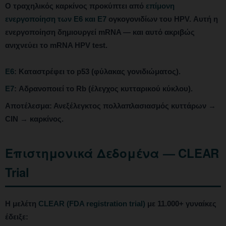
Ο τραχηλικός καρκίνος προκύπτει από
επίμονη
ενεργοποίηση των E6 και E7
ογκογονιδίων του HPV. Αυτή η
ενεργοποίηση δημιουργεί mRNA — και αυτό ακριβώς
ανιχνεύει το mRNA HPV test.
E6
: Καταστρέφει το p53 (φύλακας γονιδιώματος).
E7
: Αδρανοποιεί το Rb (έλεγχος κυτταρικού κύκλου).
Αποτέλεσμα: Ανεξέλεγκτος πολλαπλασιασμός κυττάρων →
CIN → καρκίνος.
Επιστημονικά Δεδομένα — CLEAR
Trial
Η μελέτη
CLEAR (FDA registration trial)
με 11.000+ γυναίκες
έδειξε: