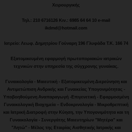
Χειρουργικής
Τηλ.: 210 6716126 Κιν.: 6985 64 64 10 e-mail
ikdmd@hotmail.com
Ιατρείο: Λεωφ. Δημητρίου Γούναρη 196 Γλυφάδα Τ.Κ. 166 74
Εξατομικευμένη εφαρμογή πρωτοποριακών ιατρικών
τεχνικών στην υπηρεσία της σύγχρονης γυναίκας.
Γυναικολογία - Μαιευτική - Εξατομικευμένη Διερεύνηση και
Αντιμετώπιση Ανδρικής και Γυναικείας Υπογονιμότητας -
Υποβοηθούμενη Αναπαραγωγή -Επιγενετική - Εφαρμοσμένη
Γυναικολογική Βιοχημεία – Ενδοκρινολογία - Μικροθρεπτική
και Ιατρική Διατροφή στην Κύηση, την Υπογονιμότητα και τη
Γυναικολογία - Συνεργάτης Μαιευτηρίων "Μητέρα" και
"Λητώ" - Μέλος της Εταιρίας Αισθητικής Ιατρικής και