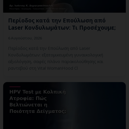
Περίοδος κατά την Επούλωση από
Laser Κονδυλωμάτων: Τι Προσέχουμε;
6 Αυγούστου, 2026
Περίοδος κατά την Επούλωση από Laser
Κονδυλωμάτων: εξατομικευμένη γυναικολογική
αξιολόγηση, σαφές πλάνο παρακολούθησης και
ραντεβού στη Vital WomanHood Cl