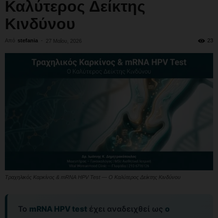
Καλύτερος Δείκτης
Κινδύνου
Από
stefania
-
23
27 Μαΐου, 2026
Τραχηλικός Καρκίνος & mRNA HPV Test — Ο Καλύτερος Δείκτης Κινδύνου
Το
mRNA HPV test
έχει αναδειχθεί ως
ο