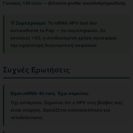
Γυναίκες >30 ετών
— βέλτιστο profile sensitivity/specificity.
💡 Συμπέρασμα:
Το mRNA HPV test δεν
αντικαθιστά το Pap — τα συμπληρώνει. Σε
γυναίκες >30, η συνδυασμένη χρήση προσφέρει
την υψηλότερη διαγνωστική ασφάλεια.
Συχνές Ερωτήσεις
Είμαι mRNA-θετική. Έχω καρκίνο;
Όχι αυτόματα. Σημαίνει ότι ο HPV στις βλάβες σας
είναι ενεργός. Χρειάζεται κολποσκόπηση για
ιστοδιάγνωση.