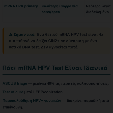
mRNA HPV primary
Καλύτερη ισορροπία
Νεότερο, λιγότ
sens/spec
διαδεδομένο
⚠️ Σημαντικό:
Ένα θετικό mRNA HPV test είναι 4x
πιο πιθανό να δείξει CIN2+ σε σύγκριση με ένα
θετικό DNA test. Δεν αγνοείται ποτέ.
Πότε mRNA HPV Test Είναι Ιδανικό
ASCUS triage
— μειώνει 40% τις περιττές κολποσκοπήσεις.
Test of cure
μετά LEEP/conization.
Παρακολούθηση HPV+ γυναικών
— διακρίνει παροδική από
επικίνδυνη.