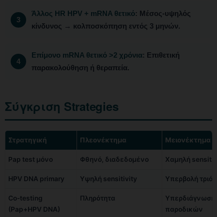
Άλλος HR HPV + mRNA θετικό
: Μέσος-υψηλός
κίνδυνος → κολποσκόπηση εντός 3 μηνών.
Επίμονο mRNA θετικό >2 χρόνια
: Επιθετική
παρακολούθηση ή θεραπεία.
Σύγκριση Strategies
Στρατηγική
Πλεονέκτημα
Μειονέκτημα
Pap test μόνο
Φθηνό, διαδεδομένο
Χαμηλή sensitiv
HPV DNA primary
Υψηλή sensitivity
Υπερβολή τριάζ
Co-testing
Πληρότητα
Υπερδιάγνωση
(Pap+HPV DNA)
παροδικών