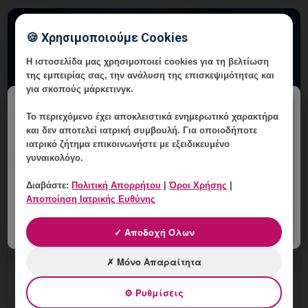
🍪 Χρησιμοποιούμε Cookies
Η ιστοσελίδα μας χρησιμοποιεί cookies για τη βελτίωση
της εμπειρίας σας, την ανάλυση της επισκεψιμότητας και
για σκοπούς μάρκετινγκ.
×
Το περιεχόμενο έχει
αποκλειστικά ενημερωτικό χαρακτήρα
και δεν αποτελεί ιατρική συμβουλή. Για οποιοδήποτε
ιατρικό ζήτημα επικοινωνήστε με εξειδικευμένο
γυναικολόγο.
Διαβάστε:
Πολιτική Απορρήτου
|
Όροι Χρήσης
|
HPV Δείγμα με Πολλή Βλέννα: Πότε
Αποποίηση Ιατρικής Ευθύνης
Χρειάζεται Νέα Λήψη;
✓ Αποδοχή Όλων
6 Αυγούστου, 2026
HPV Δείγμα με Πολλή Βλέννα: εξατομικευμένη
✗ Μόνο Απαραίτητα
γυναικολογική αξιολόγηση, σαφές πλάνο
παρακολούθησης και ραντεβού στη Vital WomanHood
⚙ Ρυθμίσεις
Clinic Γλυφάδας.