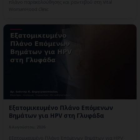
πλάνο παρακολούθησης και ραντεβού στη Vital
WomanHood Clinic
Εξατομικευμένο Πλάνο Επόμενων
Βημάτων για HPV στη Γλυφάδα
6 Αυγούστου, 2026
Εξατομικευμένο Πλάνο Επόμενων Βημάτων για HPV