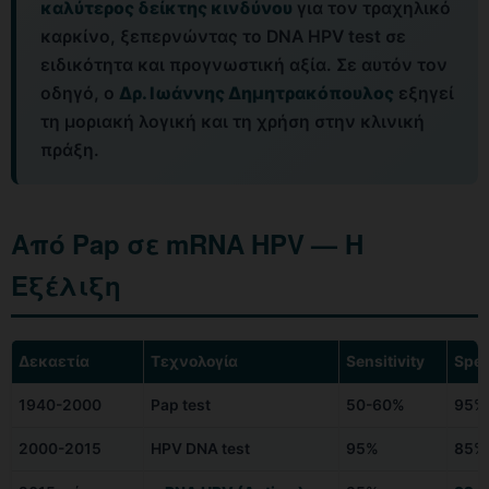
καλύτερος δείκτης κινδύνου
για τον τραχηλικό
καρκίνο, ξεπερνώντας το DNA HPV test σε
ειδικότητα και προγνωστική αξία. Σε αυτόν τον
οδηγό, ο
Δρ. Ιωάννης Δημητρακόπουλος
εξηγεί
τη μοριακή λογική και τη χρήση στην κλινική
πράξη.
Από Pap σε mRNA HPV — Η
Εξέλιξη
Δεκαετία
Τεχνολογία
Sensitivity
Spec
1940-2000
Pap test
50-60%
95%
2000-2015
HPV DNA test
95%
85%