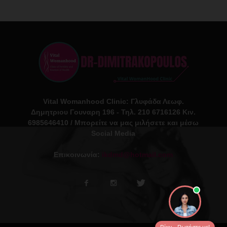
Vital Womanhood Clinic: Γλυφάδα Λεωφ.
Δημητριου Γουναρη 196 - Τηλ. 210 6716126 Κιν.
6985646410 / Μπορείτε να μας μιλήσετε και μέσω
Social Media
Επικοινωνία:
ikdmd@hotmail.com