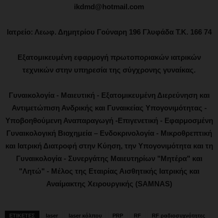
ikdmd@hotmail.com
Ιατρείο: Λεωφ. Δημητρίου Γούναρη 196 Γλυφάδα Τ.Κ. 166 74
Εξατομικευμένη εφαρμογή πρωτοποριακών ιατρικών
τεχνικών στην υπηρεσία της σύγχρονης γυναίκας.
Γυναικολογία - Μαιευτική - Εξατομικευμένη Διερεύνηση και
Αντιμετώπιση Ανδρικής και Γυναικείας Υπογονιμότητας -
Υποβοηθούμενη Αναπαραγωγή -Επιγενετική - Εφαρμοσμένη
Γυναικολογική Βιοχημεία – Ενδοκρινολογία - Μικροθρεπτική
και Ιατρική Διατροφή στην Κύηση, την Υπογονιμότητα και τη
Γυναικολογία - Συνεργάτης Μαιευτηρίων "Μητέρα" και
"Λητώ" - Μέλος της Εταιρίας Αισθητικής Ιατρικής και
Αναίμακτης Χειρουργικής (SAMNAS)
ΕΤΙΚΕΤΕΣ
laser
laser κόλπου
PRP
RF
RF ραδιοσυχνότητες