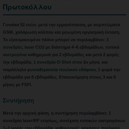
Πρωτοκόλλου
Γυναίκα 52 ετών, μετά την εμμηνόπαυση, με συμπτώματα
GSM, χαλάρωση κόλπου και μειωμένη οργασμική ένταση.
Το εξατομικευμένο πλάνο μπορεί να περιλαμβάνει:
3
συνεδρίες laser CO2
με διάστημα 4–6 εβδομάδων,
τοπικά
οιστρογόνα
καθημερινά για 2 εβδομάδες και μετά 2 φορές
την εβδομάδα,
1 συνεδρία O-Shot
στον 2ο μήνα, και
παράλληλα
φυσιοθεραπεία πυελικού εδάφους
1 φορά την
εβδομάδα για 8 εβδομάδες. Επανεκτίμηση στους 3 και 6
μήνες με FSFI.
Συντήρηση
Μετά την αρχική φάση, η συντήρηση περιλαμβάνει: 1
συνεδρία laser/RF ετησίως, συνέχιση τοπικών οιστρογόνων
1–2 φορές την εβδομάδα, καθημερινές ασκήσεις πυελικού