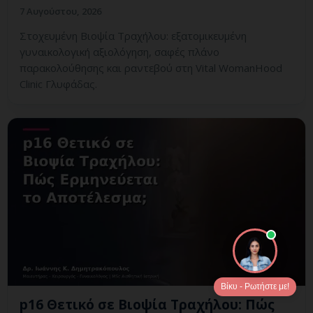
7 Αυγούστου, 2026
Στοχευμένη Βιοψία Τραχήλου: εξατομικευμένη
γυναικολογική αξιολόγηση, σαφές πλάνο
παρακολούθησης και ραντεβού στη Vital WomanHood
Clinic Γλυφάδας.
Βίκυ - Ρωτήστε με!
p16 Θετικό σε Βιοψία Τραχήλου: Πώς