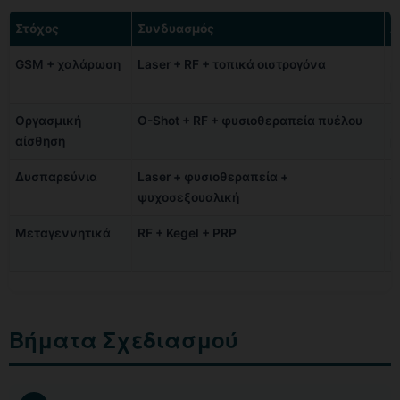
Στόχος
Συνδυασμός
Δ
GSM + χαλάρωση
Laser + RF + τοπικά οιστρογόνα
3
μ
Οργασμική
O-Shot + RF + φυσιοθεραπεία πυέλου
3
αίσθηση
μ
Δυσπαρεύνια
Laser + φυσιοθεραπεία +
4
ψυχοσεξουαλική
μ
Μεταγεννητικά
RF + Kegel + PRP
3
μ
Βήματα Σχεδιασμού