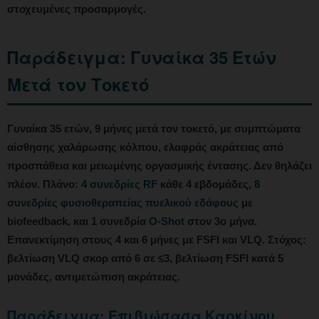
στοχευμένες προσαρμογές.
Παράδειγμα: Γυναίκα 35 Ετών
Μετά τον Τοκετό
Γυναίκα 35 ετών, 9 μήνες μετά τον τοκετό, με συμπτώματα
αίσθησης χαλάρωσης κόλπου, ελαφράς ακράτειας από
προσπάθεια και μειωμένης οργασμικής έντασης. Δεν θηλάζει
πλέον. Πλάνο:
4 συνεδρίες RF
κάθε 4 εβδομάδες,
8
συνεδρίες φυσιοθεραπείας πυελικού εδάφους
με
biofeedback, και 1 συνεδρία
O-Shot
στον 3ο μήνα.
Επανεκτίμηση στους 4 και 6 μήνες με FSFI και VLQ. Στόχος:
βελτίωση VLQ σκορ από 6 σε ≤3, βελτίωση FSFI κατά 5
μονάδες, αντιμετώπιση ακράτειας.
Παράδειγμα: Επιβιώσασα Καρκίνου