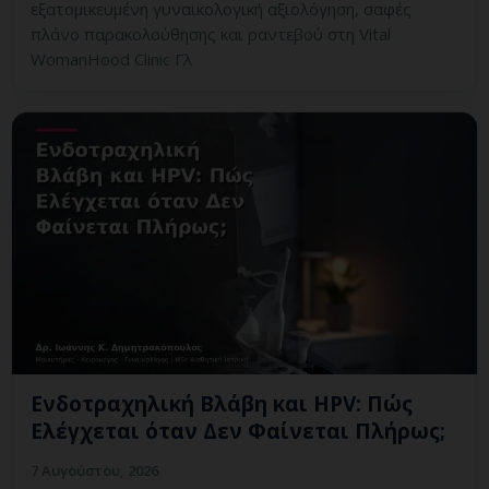
εξατομικευμένη γυναικολογική αξιολόγηση, σαφές
πλάνο παρακολούθησης και ραντεβού στη Vital
WomanHood Clinic Γλ
Ενδοτραχηλική Βλάβη και HPV: Πώς
Ελέγχεται όταν Δεν Φαίνεται Πλήρως;
7 Αυγούστου, 2026