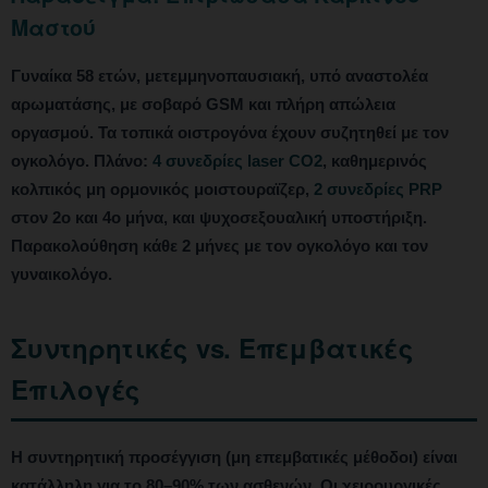
Μαστού
Γυναίκα 58 ετών, μετεμμηνοπαυσιακή, υπό αναστολέα
αρωματάσης, με σοβαρό GSM και πλήρη απώλεια
οργασμού. Τα τοπικά οιστρογόνα έχουν συζητηθεί με τον
ογκολόγο. Πλάνο:
4 συνεδρίες laser CO2
, καθημερινός
κολπικός μη ορμονικός μοιστουραϊζερ,
2 συνεδρίες PRP
στον 2ο και 4ο μήνα, και ψυχοσεξουαλική υποστήριξη.
Παρακολούθηση κάθε 2 μήνες με τον ογκολόγο και τον
γυναικολόγο.
Συντηρητικές vs. Επεμβατικές
Επιλογές
Η συντηρητική προσέγγιση (μη επεμβατικές μέθοδοι) είναι
κατάλληλη για το 80–90% των ασθενών. Οι χειρουργικές