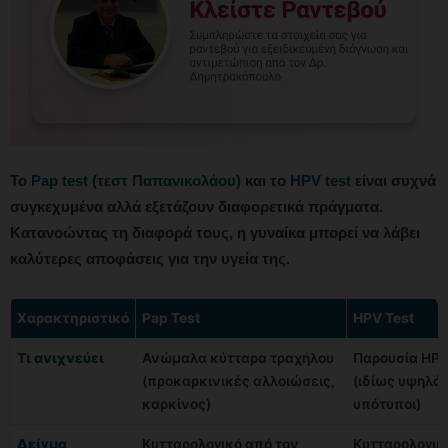
Το
Pap test (τεστ Παπανικολάου)
και το
HPV test
είναι συχνά
συγκεχυμένα αλλά εξετάζουν διαφορετικά πράγματα.
Κατανοώντας τη διαφορά τους, η γυναίκα μπορεί να λάβει
καλύτερες αποφάσεις για την υγεία της.
Χαρακτηριστικό
Pap Test
HPV Test
Τι ανιχνεύει
Ανώμαλα κύτταρα τραχήλου
Παρουσία HP
(προκαρκινικές αλλοιώσεις,
(ιδίως υψηλό
καρκίνος)
υπότυποι)
Δείγμα
Κυτταρολογικό από τον
Κυτταρολογικ