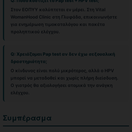
Q: Πόσο κοστίζει το Pap test + HPV test;
Στον ΕΟΠΥΥ καλύπτεται εν μέρει. Στη Vital
WomanHood Clinic στη Γλυφάδα, επικοινωνήστε
για ενημέρωση τιμοκαταλόγου και πακέτα
προληπτικού ελέγχου.
Q: Χρειάζομαι Pap test αν δεν έχω σεξουαλική
δραστηριότητα;
Ο κίνδυνος είναι πολύ μικρότερος, αλλά ο HPV
μπορεί να μεταδοθεί και χωρίς πλήρη διείσδυση.
Ο γιατρός θα αξιολογήσει ατομικά την ανάγκη
ελέγχου.
Συμπέρασμα