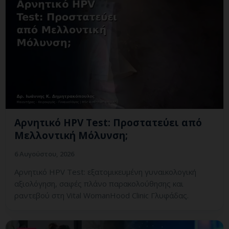
Αρνητικό HPV Test: Προστατεύει από
Μελλοντική Μόλυνση;
6 Αυγούστου, 2026
Αρνητικό HPV Test: εξατομικευμένη γυναικολογική
αξιολόγηση, σαφές πλάνο παρακολούθησης και
ραντεβού στη Vital WomanHood Clinic Γλυφάδας.