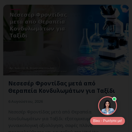
Νεσεσέρ Φροντίδας μετά από
Θεραπεία Κονδυλωμάτων για Ταξίδι
6 Αυγούστου, 2026
Νεσεσέρ Φροντίδας μετά από Θεραπεία
Κονδυλωμάτων για Ταξίδι: εξατομικευμένη
Βίκυ - Ρωτήστε με!
γυναικολογική αξιολόγηση, σαφές πλάνο