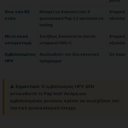
μόνο)
Άνω των 65
Μπορεί να διακοπεί εάν 3
Ατομική
ετών
φυσιολογικά Pap ή 2 αρνητικά co-
αξιολόγη
testing
Μετά ολική
Συνήθως διακόπτεται (εκτός
Ατομική
υστερεκτομή
ιστορικού HSIL+)
αξιολόγη
Εμβολιασμένες
Ακολουθούν τον ίδιο κανονικό
Ως παρα
HPV
πρόγραμμα
⚠️ Σημαντικό:
Ο εμβολιασμός HPV ΔΕΝ
αντικαθιστά το Pap test! Ακόμη και
εμβολιασμένες γυναίκες πρέπει να συνεχίζουν τον
τακτικό γυναικολογικό έλεγχο.