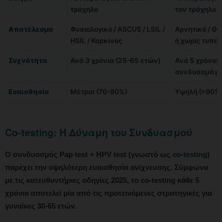
τράχηλο
τον τράχηλο
Αποτέλεσμα
Φυσιολογικό / ASCUS / LSIL /
Αρνητικό / Θε
HSIL / Καρκίνος
ή χωρίς τυπο
Συχνότητα
Ανά 3 χρόνια (25-65 ετών)
Ανά 5 χρόνια 
συνδυασμό μ
Ευαισθησία
Μέτρια (70-80%)
Υψηλή (>90%
Co-testing: Η Δύναμη του Συνδυασμού
Ο συνδυασμός Pap test + HPV test (γνωστό ως
co-testing
)
παρέχει την υψηλότερη ευαισθησία ανίχνευσης. Σύμφωνα
με τις κατευθυντήριες οδηγίες 2025, το co-testing κάθε 5
χρόνια αποτελεί μία από τις προτεινόμενες στρατηγικές για
γυναίκες 30-65 ετών.