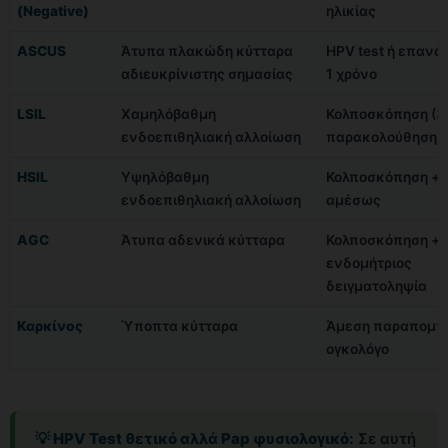
(Negative)
ηλικίας
ASCUS
Άτυπα πλακώδη κύτταρα
HPV test ή επανά
αδιευκρίνιστης σημασίας
1 χρόνο
LSIL
Χαμηλόβαθμη
Κολποσκόπηση (3
ενδοεπιθηλιακή αλλοίωση
παρακολούθηση (
HSIL
Υψηλόβαθμη
Κολποσκόπηση + 
ενδοεπιθηλιακή αλλοίωση
αμέσως
AGC
Άτυπα αδενικά κύτταρα
Κολποσκόπηση +
ενδομήτριος
δειγματοληψία
Καρκίνος
Ύποπτα κύτταρα
Άμεση παραπομπ
ογκολόγο
💡 HPV Test θετικό αλλά Pap φυσιολογικό:
Σε αυτή