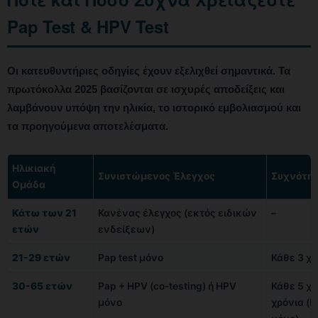
Pap Test & HPV Test
Οι κατευθυντήριες οδηγίες έχουν εξελιχθεί σημαντικά. Τα
πρωτόκολλα 2025 βασίζονται σε ισχυρές αποδείξεις και
λαμβάνουν υπόψη την ηλικία, το ιστορικό εμβολιασμού και
τα προηγούμενα αποτελέσματα.
Ηλικιακή
Συνιστώμενος Έλεγχος
Συχνότη
Ομάδα
Κάτω των 21
Κανένας έλεγχος (εκτός ειδικών
–
ετών
ενδείξεων)
21-29 ετών
Pap test μόνο
Κάθε 3 χρ
30-65 ετών
Pap + HPV (co-testing) ή HPV
Κάθε 5 χρ
μόνο
χρόνια (P