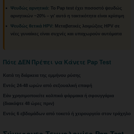
Ψευδώς αρνητικά:
Το Pap test έχει ποσοστό ψευδώς
αρνητικών ~20% – γι’ αυτό η τακτικότητα είναι κρίσιμη
Ψευδώς θετικά HPV:
Μεταβατικές λοιμώξεις HPV σε
νέες γυναίκες είναι συχνές και υποχωρούν αυτόματα
Πότε ΔΕΝ Πρέπει να Κάνετε Pap Test
Κατά τη διάρκεια της εμμήνου ρύσης
Εντός 24-48 ωρών από σεξουαλική επαφή
Εάν χρησιμοποιείτε κολπικά φάρμακα ή σφουγγάρια
(διακόψτε 48 ώρες πριν)
Εντός 6 εβδομάδων από τοκετό ή χειρουργείο στον τράχηλο
Σύγχρονες Τεχνολογίες Pap Test