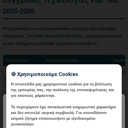
2025-2026
Η τεχνολογία του κυτταρολογικού ελέγχου έχει εξελιχθεί
σημαντικά. Στη
Vital WomanHood Clinic
, χρησιμοποιούνται
οι πιο σύγχρονες μέθοδοι για μέγιστη ακρίβεια:
Τεχνολογία
Πλεονεκτήματα
Διαθεσ
Υγρή
Καλύτερη ποιότητα δείγματος,
✅ Διαθ
🍪 Χρησιμοποιούμε Cookies
Κυτταρολογία
λιγότερα ανεπαρκή δείγματα
Η ιστοσελίδα μας χρησιμοποιεί cookies για τη βελτίωση
(LBC)
της εμπειρίας σας, την ανάλυση της επισκεψιμότητας και
για σκοπούς μάρκετινγκ.
HPV Γονοτύπηση
Ανίχνευση συγκεκριμένου HPV
✅ Διαθ
×
υπότυπου (16, 18, άλλοι)
Το περιεχόμενο έχει
αποκλειστικά ενημερωτικό χαρακτήρα
και δεν αποτελεί ιατρική συμβουλή. Για οποιοδήποτε
AI-
Τεχνητή νοημοσύνη βοηθά στην
⚡ Αναδ
ιατρικό ζήτημα επικοινωνήστε με εξειδικευμένο
υποβοηθούμενη
ανίχνευση ανώμαλων κυττάρων
γυναικολόγο.
Κυτταρολογία