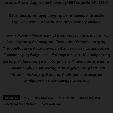
Ιατρείο: Λεωφ. Δημητρίου Γούναρη 196 Γλυφάδα Τ.Κ. 166 74
Εξατομικευμένη εφαρμογή πρωτοποριακών ιατρικών
τεχνικών στην υπηρεσία της σύγχρονης γυναίκας.
Γυναικολογία - Μαιευτική - Εξατομικευμένη Διερεύνηση και
Αντιμετώπιση Ανδρικής και Γυναικείας Υπογονιμότητας -
Υποβοηθούμενη Αναπαραγωγή -Επιγενετική - Εφαρμοσμένη
Γυναικολογική Βιοχημεία – Ενδοκρινολογία - Μικροθρεπτική
και Ιατρική Διατροφή στην Κύηση, την Υπογονιμότητα και τη
Γυναικολογία - Συνεργάτης Μαιευτηρίων "Μητέρα" και
"Λητώ" - Μέλος της Εταιρίας Αισθητικής Ιατρικής και
Αναίμακτης Χειρουργικής (SAMNAS)
ΕΤΙΚΕΤΕΣ
HPV
HPV DNA test
HPV Typing
mRNA HPV test
γυναικολόγος Γλυφάδα
Κονδυλώματα