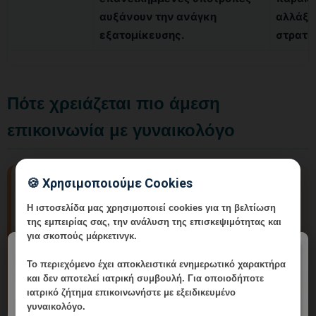
αυξάνουν την ανάγκη
αλλάξε
εξατομίκευσης.
στρατη
Πότε χρειάζεται πιο άμεση
επικοινωνία με γυναικολόγο
🍪 Χρησιμοποιούμε Cookies
Πιο άμεση αξιολόγηση χρειάζεται όταν υπάρχουν
ταχεία αύξηση βλαβών, αιμορραγία, πόνος,
Η ιστοσελίδα μας χρησιμοποιεί cookies για τη βελτίωση
της εμπειρίας σας, την ανάλυση της επισκεψιμότητας και
υποτροπές μετά από θεραπεία ή συνύπαρξη
για σκοπούς μάρκετινγκ.
ανώμαλου Pap test
. Αυτά τα σημεία δεν σημαίνουν
×
απαραίτητα σοβαρή διάγνωση, αλλά σημαίνουν ότι
Το περιεχόμενο έχει
αποκλειστικά ενημερωτικό χαρακτήρα
δεν πρέπει να μείνουν χωρίς εξέταση.
και δεν αποτελεί ιατρική συμβουλή. Για οποιοδήποτε
ιατρικό ζήτημα επικοινωνήστε με εξειδικευμένο
γυναικολόγο.