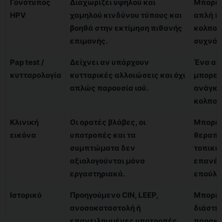
Γονότυπος
Διαχωρίζει υψηλού και
Μπορεί
HPV
χαμηλού κινδύνου τύπους και
απλή π
βοηθά στην εκτίμηση πιθανής
κολποσ
επιμονής.
συχνό 
Pap test /
Δείχνει αν υπάρχουν
Ένα αν
κυτταρολογία
κυτταρικές αλλοιώσεις και όχι
μπορεί 
απλώς παρουσία ιού.
ανάγκη
κολποσ
Κλινική
Οι ορατές βλάβες, οι
Μπορεί
εικόνα
υποτροπές και τα
θεραπε
συμπτώματα δεν
τοπική
αξιολογούνται μόνο
επανέλ
εργαστηριακά.
επούλω
Ιστορικό
Προηγούμενο CIN, LEEP,
Μπορεί 
ανοσοκαταστολή ή
διάστη
επανειλημμένες υποτροπές
παρακο