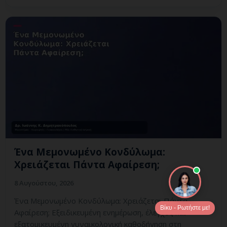
Ένα Μεμονωμένο Κονδύλωμα:
Χρειάζεται Πάντα Αφαίρεση;
8 Αυγούστου, 2026
Ένα Μεμονωμένο Κονδύλωμα: Χρειάζεται Πάντα
Βίκυ - Ρωτήστε με!
Αφαίρεση; Εξειδικευμένη ενημέρωση, έλεγχος και
εξατομικευμένη γυναικολογική καθοδήγηση στη