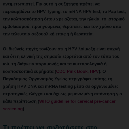
αντιμετωπιστεί
. Για αυτό η συζήτηση πρέπει να
περιλαμβάνει το HPV Typing, το mRNA HPV test, το Pap test,
την κολποσκόπηση όπου χρειάζεται, την ηλικία, το ιστορικό
εμβολιασμού, προηγούμενες θεραπείες και τον χρόνο από
την τελευταία σεξουαλική επαφή ή θεραπεία.
Οι διεθνείς πηγές τονίζουν ότι η HPV λοίμωξη είναι συχνή
και ότι η κλινική της σημασία εξαρτάται από τον τύπο του
ιού, τη διάρκεια παραμονής και τα κυτταρολογικά ή
κολποσκοπικά ευρήματα (
CDC Pink Book, HPV
). Ο
Παγκόσμιος Οργανισμός Υγείας περιγράφει επίσης τη
χρήση HPV DNA και mRNA testing μέσα σε οργανωμένες
στρατηγικές ελέγχου και όχι ως μεμονωμένη απάντηση για
κάθε περίπτωση (
WHO guideline for cervical pre-cancer
screening
).
Τι πρέπει να συζητήσετε στο