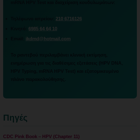
mRNA HPV Test και διαχείριση κονδυλωμάτων:
Τηλέφωνο ιατρείου:
210 6716126
Κινητό:
6985 64 64 10
Email:
ikdmd@hotmail.com
Το ραντεβού περιλαμβάνει κλινική εκτίμηση,
ενημέρωση για τις διαθέσιμες εξετάσεις (HPV DNA,
HPV Typing, mRNA HPV Test) και εξατομικευμένο
πλάνο παρακολούθησης.
Πηγές
CDC Pink Book – HPV (Chapter 11)