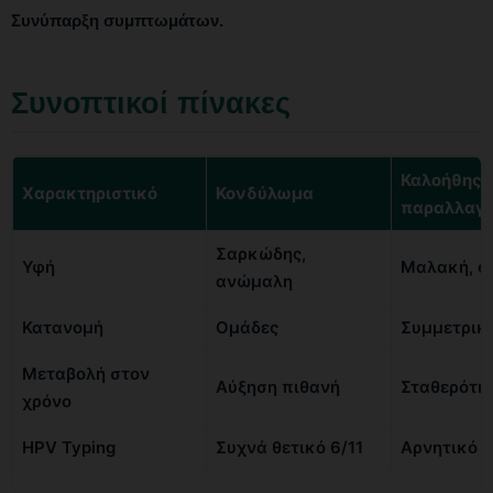
Συνύπαρξη συμπτωμάτων.
Συνοπτικοί πίνακες
Καλοήθης
Χαρακτηριστικό
Κονδύλωμα
παραλλαγ
Σαρκώδης,
Υφή
Μαλακή, ο
ανώμαλη
Κατανομή
Ομάδες
Συμμετρικ
Μεταβολή στον
Αύξηση πιθανή
Σταθερότη
χρόνο
HPV Typing
Συχνά θετικό 6/11
Αρνητικό