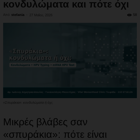
κονδυλώματα και πότε όχι
Από
stefania
-
58
27 Μαΐου, 2026
«Σπυράκια»: κονδυλώματα ή όχι;
Μικρές βλάβες σαν
«σπυράκια»: πότε είναι