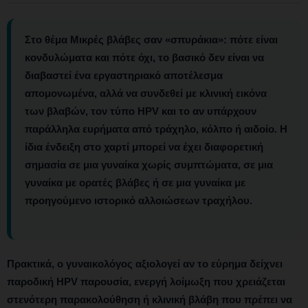
Στο θέμα
Μικρές βλάβες σαν «σπυράκια»: πότε είναι
κονδυλώματα και πότε όχι
, το βασικό δεν είναι να
διαβαστεί ένα εργαστηριακό αποτέλεσμα
απομονωμένα, αλλά να συνδεθεί με
κλινική εικόνα
των βλαβών, τον τύπο HPV και το αν υπάρχουν
παράλληλα ευρήματα από τράχηλο, κόλπο ή αιδοίο
. Η
ίδια ένδειξη στο χαρτί μπορεί να έχει διαφορετική
σημασία σε μια γυναίκα χωρίς συμπτώματα, σε μια
γυναίκα με ορατές βλάβες ή σε μια γυναίκα με
προηγούμενο ιστορικό αλλοιώσεων τραχήλου.
Πρακτικά, ο γυναικολόγος αξιολογεί αν το εύρημα δείχνει
παροδική HPV παρουσία
,
ενεργή λοίμωξη που χρειάζεται
στενότερη παρακολούθηση
ή
κλινική βλάβη που πρέπει να