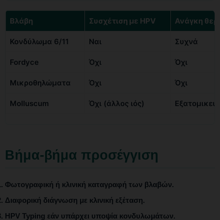
Βλάβη
Συσχέτιση με HPV
Ανάγκη θερ
Κονδύλωμα 6/11
Ναι
Συχνά
Fordyce
Όχι
Όχι
Μικροθηλώματα
Όχι
Όχι
Molluscum
Όχι (άλλος ιός)
Εξατομικευ
Βήμα-βήμα προσέγγιση
Φωτογραφική ή κλινική καταγραφή των βλαβών.
Διαφορική διάγνωση με κλινική εξέταση.
HPV Typing εάν υπάρχει υποψία κονδυλωμάτων.