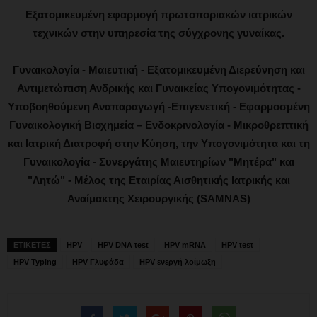
Εξατομικευμένη εφαρμογή πρωτοποριακών ιατρικών
τεχνικών στην υπηρεσία της σύγχρονης γυναίκας.
Γυναικολογία - Μαιευτική - Εξατομικευμένη Διερεύνηση και
Αντιμετώπιση Ανδρικής και Γυναικείας Υπογονιμότητας -
Υποβοηθούμενη Αναπαραγωγή -Επιγενετική - Εφαρμοσμένη
Γυναικολογική Βιοχημεία – Ενδοκρινολογία - Μικροθρεπτική
και Ιατρική Διατροφή στην Κύηση, την Υπογονιμότητα και τη
Γυναικολογία - Συνεργάτης Μαιευτηρίων "Μητέρα" και
"Λητώ" - Μέλος της Εταιρίας Αισθητικής Ιατρικής και
Αναίμακτης Χειρουργικής (SAMNAS)
ΕΤΙΚΕΤΕΣ
HPV
HPV DNA test
HPV mRNA
HPV test
HPV Typing
HPV Γλυφάδα
HPV ενεργή λοίμωξη