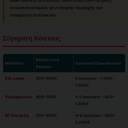
laser όσο και οι ενέσεις fillers απαιτούν ιατρική
γνώση ανατομίας γεννητικής περιοχής για
αποφυγή επιπλοκών.
Σύγκριση Κόστους
Κόστος ανά
Μέθοδος
Συνολικό Πρωτόκολλο
Session
CO₂ Laser
300–500€
3 sessions: ~1.000–
1.500€
Υαλουρονικό
400–700€
1–2 sessions: ~400–
1.400€
RF Σύσφιξη
200–400€
4–6 sessions: ~800–
2.000€