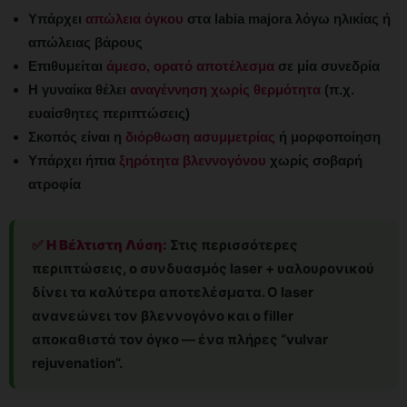
Υπάρχει
απώλεια όγκου
στα labia majora λόγω ηλικίας ή
απώλειας βάρους
Επιθυμείται
άμεσο, ορατό αποτέλεσμα
σε μία συνεδρία
Η γυναίκα θέλει
αναγέννηση χωρίς θερμότητα
(π.χ.
ευαίσθητες περιπτώσεις)
Σκοπός είναι η
διόρθωση ασυμμετρίας
ή μορφοποίηση
Υπάρχει ήπια
ξηρότητα βλεννογόνου
χωρίς σοβαρή
ατροφία
✅ Η Βέλτιστη Λύση:
Στις περισσότερες
περιπτώσεις, ο συνδυασμός laser + υαλουρονικού
δίνει τα καλύτερα αποτελέσματα. Ο laser
ανανεώνει τον βλεννογόνο και ο filler
αποκαθιστά τον όγκο — ένα πλήρες “vulvar
rejuvenation”.