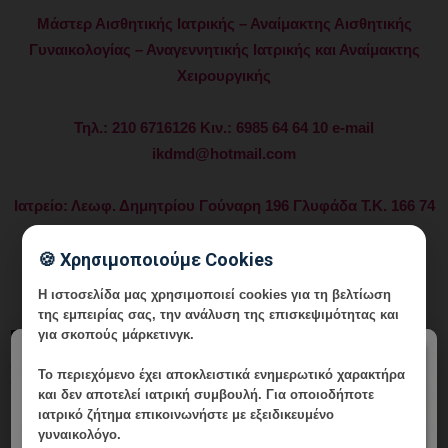
Μάστερ Αισθητικής Ιατρικής – Αναίμακτης Αισθητικής
Γυναικολογίας – Αναγεννητικής Ιατρικής και Αναίμακτης
Χειρουργικής
Τηλ.: 210 6716126 Κιν.: 6985 64 64 10 e-mail
ikdmd@hotmail.com
Ιατρείο: Λεωφ. Δημητρίου Γούναρη 196 Γλυφάδα Τ.Κ. 166 74
🍪 Χρησιμοποιούμε Cookies
Εξατομικευμένη εφαρμογή πρωτοποριακών ιατρικών
τεχνικών στην υπηρεσία της σύγχρονης γυναίκας.
Η ιστοσελίδα μας χρησιμοποιεί cookies για τη βελτίωση
της εμπειρίας σας, την ανάλυση της επισκεψιμότητας και
για σκοπούς μάρκετινγκ.
Γυναικολογία – Μαιευτική – Εξατομικευμένη Διερεύνηση και
×
Αντιμετώπιση Ανδρικής και Γυναικείας Υπογονιμότητας –
Το περιεχόμενο έχει
αποκλειστικά ενημερωτικό χαρακτήρα
Υποβοηθούμενη Αναπαραγωγή – Επιγενετική –
και δεν αποτελεί ιατρική συμβουλή. Για οποιοδήποτε
Εφαρμοσμένη Γυναικολογική Βιοχημεία – Ενδοκρινολογία –
ιατρικό ζήτημα επικοινωνήστε με εξειδικευμένο
γυναικολόγο.
Μικροθρεπτική και Ιατρική Διατροφή – Συνεργάτης