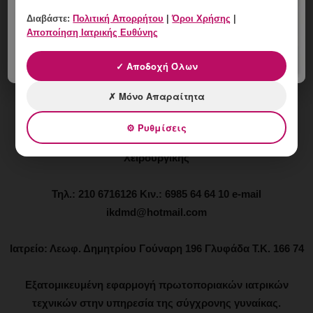
Μαιευτηρίων “Μητέρα” και “Λητώ” – Μέλος SAMNAS
Διαβάστε:
Πολιτική Απορρήτου
|
Όροι Χρήσης
|
Αποποίηση Ιατρικής Ευθύνης
Ιωάννης Κ. Δημητρακόπουλος
✓ Αποδοχή Όλων
Μαιευτήρας - Χειρουργός - Γυναικολόγος
✗ Μόνο Απαραίτητα
Μάστερ Αισθητικής Ιατρικής - Αναίμακτης Αισθητικής
⚙ Ρυθμίσεις
Γυναικολογίας - Αναγεννητικής Ιατρικής και Αναίμακτης
Χειρουργικής
Τηλ.: 210 6716126 Κιν.: 6985 64 64 10 e-mail
ikdmd@hotmail.com
Ιατρείο: Λεωφ. Δημητρίου Γούναρη 196 Γλυφάδα Τ.Κ. 166 74
Εξατομικευμένη εφαρμογή πρωτοποριακών ιατρικών
τεχνικών στην υπηρεσία της σύγχρονης γυναίκας.