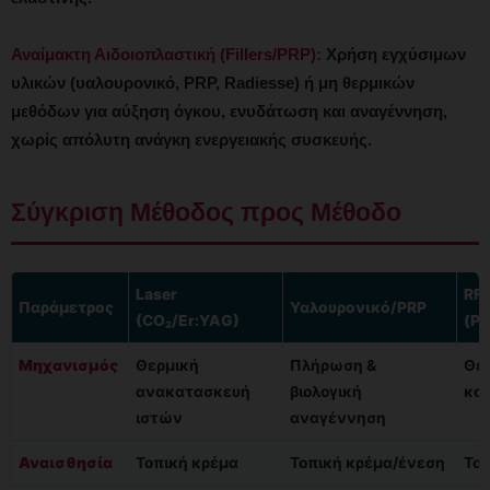
Αναίμακτη Αιδοιοπλαστική (Fillers/PRP):
Χρήση εγχύσιμων
υλικών (υαλουρονικό, PRP, Radiesse) ή μη θερμικών
μεθόδων για αύξηση όγκου, ενυδάτωση και αναγέννηση,
χωρίς απόλυτη ανάγκη ενεργειακής συσκευής.
Σύγκριση Μέθοδος προς Μέθοδο
Laser
RF
Παράμετρος
Υαλουρονικό/PRP
(CO₂/Er:YAG)
(Ρ
Μηχανισμός
Θερμική
Πλήρωση &
Θερ
ανακατασκευή
βιολογική
κο
ιστών
αναγέννηση
Αναισθησία
Τοπική κρέμα
Τοπική κρέμα/ένεση
Τοπ