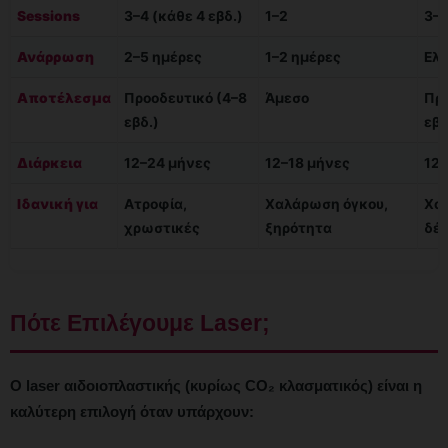
Sessions
3–4 (κάθε 4 εβδ.)
1–2
3–6
Ανάρρωση
2–5 ημέρες
1–2 ημέρες
Ελά
Αποτέλεσμα
Προοδευτικό (4–8
Άμεσο
Προ
εβδ.)
εβδ
Διάρκεια
12–24 μήνες
12–18 μήνες
12–
Ιδανική για
Ατροφία,
Χαλάρωση όγκου,
Χα
χρωστικές
ξηρότητα
δέ
Πότε Επιλέγουμε Laser;
Ο laser αιδοιοπλαστικής (κυρίως CO₂ κλασματικός) είναι η
καλύτερη επιλογή όταν υπάρχουν: