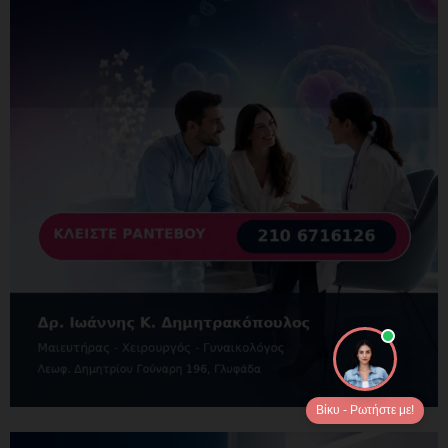
Βίκυ - Ρωτήστε με!