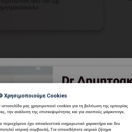
νδυλωμάτων: Τι να
κονδυλωμάτων (ανθρώπινος ιός θηλωμάτων – HPV) —
🍪 Χρησιμοποιούμε Cookies
ών μεθόδων από τα
CDC
— αποτελεί μία από τις πιο
 ιστοσελίδα μας χρησιμοποιεί cookies για τη βελτίωση της εμπειρίας
ς επιλογές, ιδίως για εκτεταμένες ή δύσκολης
ας, την ανάλυση της επισκεψιμότητας και για σκοπούς μάρκετινγκ.
επιλογή ή σας έχει συστήσει ο γυναικολόγος σας,
 συμβαίνει.
ο περιεχόμενο έχει
αποκλειστικά ενημερωτικό χαρακτήρα
και δεν
ποτελεί ιατρική συμβουλή. Για οποιοδήποτε ιατρικό ζήτημα