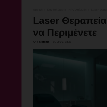
Αρχική
Κονδυλώματα - HPV Λοίμωξη
Laser Θερα
Laser Θεραπεί
να Περιμένετε
Από
stefania
-
25 Μαΐου, 2026