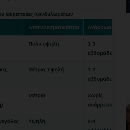
ων Θεραπείας Κονδυλωμάτων
Αποτελεσματικότητα
Ανάρρωση
Πολύ υψηλή
1-3
εβδομάδες
κές
Μέτρια-Υψηλή
1-2
εβδομάδες
Μέτρια
Χωρίς
ή)
ανάρρωση
μεγάλες
Υψηλή
2-4