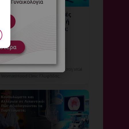
Ομαδοποιημένες Μικρές
Βλάβες: Κονδυλώματα ή
Φυσιολογική Ανατομία;
6 Αυγούστου, 2026
Ομαδοποιημένες Μικρές Βλάβες:
εξατομικευμένη γυναικολογική
αξιολόγηση, σαφές πλάνο
παρακολούθησης και ραντεβού στη Vital
WomanHood Clinic Γλυφάδας.