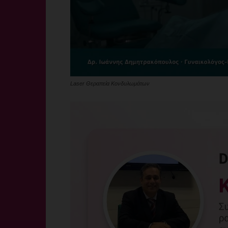
Laser Θεραπεία Κονδυλωμάτων