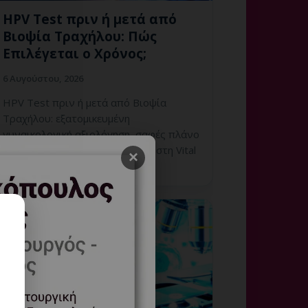
HPV Test πριν ή μετά από
Βιοψία Τραχήλου: Πώς
Επιλέγεται ο Χρόνος;
6 Αυγούστου, 2026
HPV Test πριν ή μετά από Βιοψία
Τραχήλου: εξατομικευμένη
γυναικολογική αξιολόγηση, σαφές πλάνο
παρακολούθησης και ραντεβού στη Vital
×
WomanHood Clinic Γλυφ