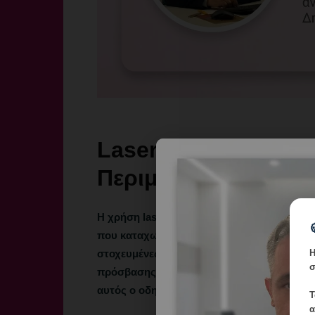
Laser Θεραπεία Κο
Περιμένετε
Η χρήση laser για την αντιμετώπιση των 
που καταχωρείται μεταξύ των παρεμβατικ
Η
στοχευμένες και αποτελεσματικές διαθέσιμε
σ
πρόσβασης βλάβες. Αν σκέφτεστε αυτή την 
αυτός ο οδηγός θα σας εξηγήσει τι ακριβώς
Τ
α