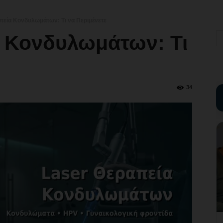
πεία Κονδυλωμάτων: Τι να Περιμένετε
α Κονδυλωμάτων: Τι
34