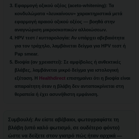
Εφαρμογή οξικού οξέος (aceto-whitening):
Τα
κονδυλώματα «λευκαίνουν» χαρακτηριστικά μετά
εφαρμογή αραιού οξικού οξέος — βοηθά στην
αναγνώριση μικροσκοπικών αλλοιώσεων.
HPV τεστ / κυτταρολογία:
Αν υπάρχει αβεβαιότητα
για τον τράχηλο, λαμβάνεται δείγμα για HPV τεστ ή
Pap smear.
Βιοψία (αν χρειαστεί):
Σε αμφίβολες ή ανθεκτικές
βλάβες, λαμβάνεται μικρό δείγμα για ιστολογική
εξέταση. Η
Healthdirect
επισημαίνει ότι η βιοψία είναι
απαραίτητη όταν η βλάβη δεν ανταποκρίνεται στη
θεραπεία ή έχει ασυνήθιστη εμφάνιση.
Συμβουλή:
Αν είστε αβέβαιοι, φωτογραφίστε τη
βλάβη (υπό καλό φωτισμό, σε ουδέτερο φόντο)
ώστε να δείξετε στον γιατρό πώς ήταν αρχικά —