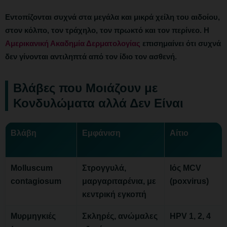
Εντοπίζονται συχνά στα μεγάλα και μικρά χείλη του αιδοίου,
στον κόλπο, τον τράχηλο, τον πρωκτό και τον περίνεο. Η
Αμερικανική Ακαδημία Δερματολογίας
επισημαίνει ότι συχνά
δεν γίνονται αντιληπτά από τον ίδιο τον ασθενή.
Βλάβες που Μοιάζουν με
Κονδυλώματα αλλά Δεν Είναι
Βλάβη
Εμφάνιση
Αίτιο
Molluscum
Στρογγυλά,
Ιός MCV
contagiosum
μαργαριταρένια, με
(poxvirus)
κεντρική εγκοπή
Μυρμηγκιές
Σκληρές, ανώμαλες
HPV 1, 2, 4