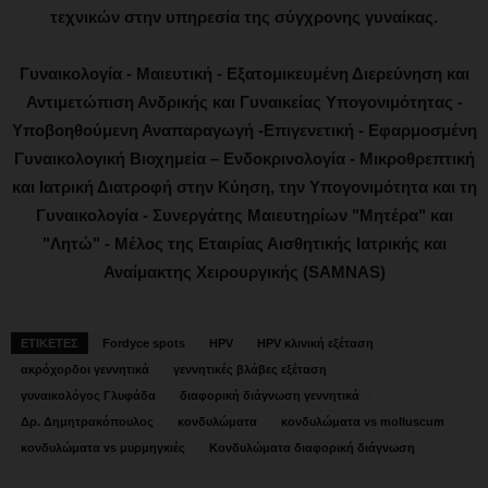
τεχνικών στην υπηρεσία της σύγχρονης γυναίκας.
Γυναικολογία - Μαιευτική - Εξατομικευμένη Διερεύνηση και
Αντιμετώπιση Ανδρικής και Γυναικείας Υπογονιμότητας -
Υποβοηθούμενη Αναπαραγωγή -Επιγενετική - Εφαρμοσμένη
Γυναικολογική Βιοχημεία – Ενδοκρινολογία - Μικροθρεπτική
και Ιατρική Διατροφή στην Κύηση, την Υπογονιμότητα και τη
Γυναικολογία - Συνεργάτης Μαιευτηρίων "Μητέρα" και
"Λητώ" - Μέλος της Εταιρίας Αισθητικής Ιατρικής και
Αναίμακτης Χειρουργικής (SAMNAS)
ΕΤΙΚΕΤΕΣ
Fordyce spots
HPV
HPV κλινική εξέταση
ακρόχορδοι γεννητικά
γεννητικές βλάβες εξέταση
γυναικολόγος Γλυφάδα
διαφορική διάγνωση γεννητικά
Δρ. Δημητρακόπουλος
κονδυλώματα
κονδυλώματα vs molluscum
κονδυλώματα vs μυρμηγκιές
Κονδυλώματα διαφορική διάγνωση