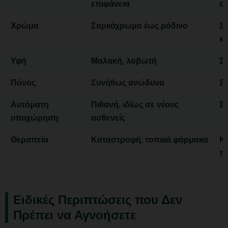
επιφάνεια
ε
Χρώμα
Σαρκόχρωμο έως ρόδινο
Σ
κ
Υφή
Μαλακή, λοβωτή
Σφ
Πόνος
Συνήθως ανώδυνα
Σ
Αυτόματη
Πιθανή, ιδίως σε νέους
Συ
υποχώρηση
ασθενείς
Θεραπεία
Καταστροφή, τοπικά φάρμακα
Κυ
π
Ειδικές Περιπτώσεις που Δεν
Πρέπει να Αγνοήσετε