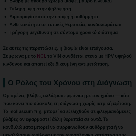
Βλάβη με σκούρο χρώμα (καφέ, μαύρο ή λευκό)
Σκληρή υφή στην ψηλάφηση
Αιμορραγία κατά την επαφή ή αυθόρμητα
Ανθεκτικότητα σε τυπικές θεραπείες κονδυλωμάτων
Γρήγορη μεγέθυνση σε σύντομο χρονικό διάστημα
Σε αυτές τις περιπτώσεις, η
βιοψία είναι επείγουσα
.
Σύμφωνα με το
NCI
, το VIN συνδέεται στενά με HPV υψηλού
κινδύνου και απαιτεί εξειδικευμένη αντιμετώπιση.
Ο Ρόλος του Χρόνου στη Διάγνωση
Ορισμένες βλάβες αλλάζουν εμφάνιση με τον χρόνο — κάτι
που κάνει πιο δύσκολη τη διάγνωση χωρίς ιατρική εξέταση.
Τα molluscum π.χ. μπορεί να εξελιχθούν σε φλεγμαινόμενες
βλάβες αν εφαρμοστεί άλλη θεραπεία σε αυτά. Τα
κονδυλώματα μπορεί να συρρικνωθούν αυθόρμητα ή να
μεγαλώσουν ανάλογα με την ανοσολογική κατάσταση της