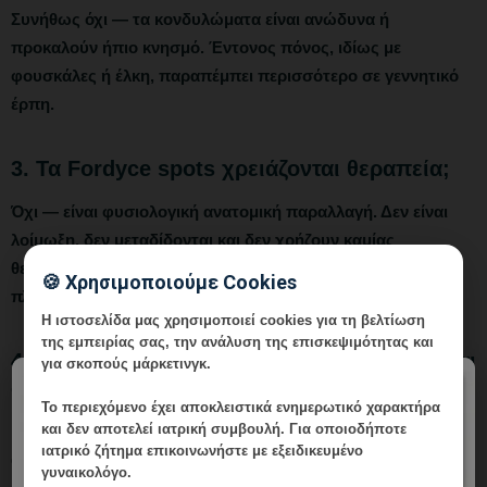
Συνήθως όχι — τα κονδυλώματα είναι ανώδυνα ή
προκαλούν ήπιο κνησμό. Έντονος πόνος, ιδίως με
φουσκάλες ή έλκη, παραπέμπει περισσότερο σε γεννητικό
έρπη.
3. Τα Fordyce spots χρειάζονται θεραπεία;
Όχι — είναι φυσιολογική ανατομική παραλλαγή. Δεν είναι
λοίμωξη, δεν μεταδίδονται και δεν χρήζουν καμίας
θεραπείας. Εμφανίζονται σε μεγάλο ποσοστό του
🍪 Χρησιμοποιούμε Cookies
πληθυσμού.
Η ιστοσελίδα μας χρησιμοποιεί cookies για τη βελτίωση
της εμπειρίας σας, την ανάλυση της επισκεψιμότητας και
4. Αν η βλάβη υποχωρεί μόνη της, χρειάζεται
για σκοπούς μάρκετινγκ.
ακόμα εξέταση;
×
Το περιεχόμενο έχει
αποκλειστικά ενημερωτικό χαρακτήρα
και δεν αποτελεί ιατρική συμβουλή. Για οποιοδήποτε
Ναι. Ακόμα και αν η βλάβη υποχωρεί, ο γιατρός πρέπει να
ιατρικό ζήτημα επικοινωνήστε με εξειδικευμένο
αξιολογήσει το αίτιο. Το molluscum υποχωρεί συχνά
γυναικολόγο.