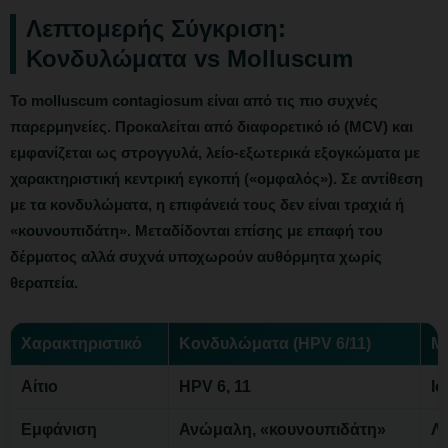
Λεπτομερής Σύγκριση:
Κονδυλώματα vs Molluscum
Το
molluscum contagiosum
είναι από τις πιο συχνές
παρερμηνείες. Προκαλείται από διαφορετικό ιό (MCV) και
εμφανίζεται ως στρογγυλά, λείο-εξωτερικά εξογκώματα με
χαρακτηριστική κεντρική εγκοπή («ομφαλός»). Σε αντίθεση
με τα κονδυλώματα, η επιφάνειά τους δεν είναι τραχιά ή
«κουνουπιδάτη». Μεταδίδονται επίσης με επαφή του
δέρματος αλλά συχνά υποχωρούν αυθόρμητα χωρίς
θεραπεία.
Χαρακτηριστικό
Κονδυλώματα (HPV 6/11)
M
Αίτιο
HPV 6, 11
Ι
Εμφάνιση
Ανώμαλη, «κουνουπιδάτη»
Λε