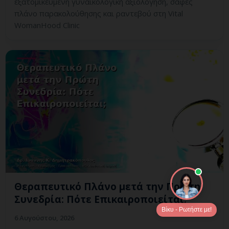
εξατομικευμένη γυναικολογική αξιολόγηση, σαφές
πλάνο παρακολούθησης και ραντεβού στη Vital
WomanHood Clinic
Θεραπευτικό Πλάνο μετά την Πρώτη
Συνεδρία: Πότε Επικαιροποιείται;
Βίκυ - Ρωτήστε με!
6 Αυγούστου, 2026