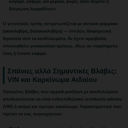
κνησμό, κάψιμο, και μερικές φορές ήπιο πυρετό ή
διόγκωση λεμφαδένων.
Ο γεννητικός έρπης αντιμετωπίζεται με αντιιικά φάρμακα
(ακυκλοβίρη, βαλακυκλοβίρη) — εντελώς διαφορετική
θεραπεία από τα κονδυλώματα. Αν έχετε αμφιβολία,
επισκεφθείτε γυναικολόγο αμέσως, ιδίως αν παρατηρείτε
έλκη ή έντονο κάψιμο.
Σπάνιες αλλά Σημαντικές Βλάβες:
VIN και Καρκίνωμα Αιδοίου
Ορισμένες βλάβες που αρχικά μοιάζουν με κονδυλώματα
αποδεικνύονται να είναι
ενδοεπιθηλιακή νεοπλασία αιδοίου
(VIN)
ή ακόμα και πρώιμο καρκίνωμα. Χαρακτηριστικά που
πρέπει να σας ανησυχήσουν: