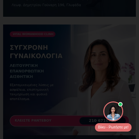
Βίκυ - Ρωτήστε με!