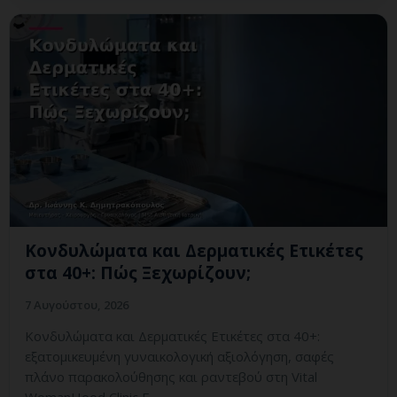
Κονδυλώματα και Δερματικές Ετικέτες
στα 40+: Πώς Ξεχωρίζουν;
7 Αυγούστου, 2026
Κονδυλώματα και Δερματικές Ετικέτες στα 40+:
εξατομικευμένη γυναικολογική αξιολόγηση, σαφές
πλάνο παρακολούθησης και ραντεβού στη Vital
WomanHood Clinic Γ