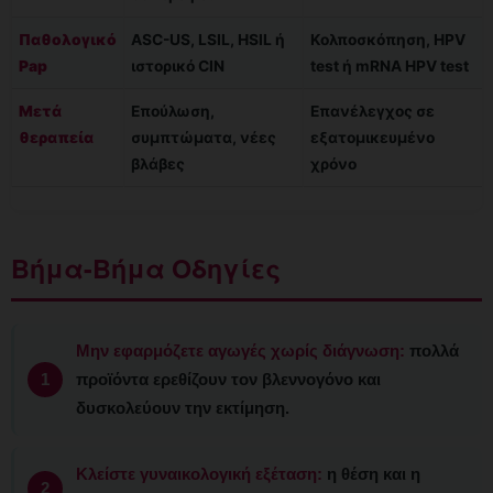
Παθολογικό
ASC-US, LSIL, HSIL ή
Κολποσκόπηση, HPV
Pap
ιστορικό CIN
test ή mRNA HPV test
Μετά
Επούλωση,
Επανέλεγχος σε
θεραπεία
συμπτώματα, νέες
εξατομικευμένο
βλάβες
χρόνο
Βήμα-Βήμα Οδηγίες
Μην εφαρμόζετε αγωγές χωρίς διάγνωση:
πολλά
προϊόντα ερεθίζουν τον βλεννογόνο και
δυσκολεύουν την εκτίμηση.
Κλείστε γυναικολογική εξέταση:
η θέση και η