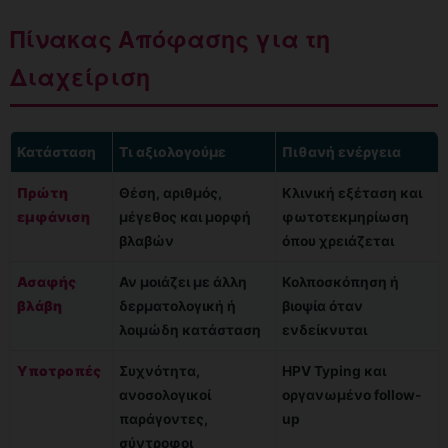
Πίνακας Απόφασης για τη
Διαχείριση
Κατάσταση
Τι αξιολογούμε
Πιθανή ενέργεια
Πρώτη
Θέση, αριθμός,
Κλινική εξέταση και
εμφάνιση
μέγεθος και μορφή
φωτοτεκμηρίωση
βλαβών
όπου χρειάζεται
Ασαφής
Αν μοιάζει με άλλη
Κολποσκόπηση ή
βλάβη
δερματολογική ή
βιοψία όταν
λοιμώδη κατάσταση
ενδείκνυται
Υποτροπές
Συχνότητα,
HPV Typing και
ανοσολογικοί
οργανωμένο follow-
παράγοντες,
up
σύντροφοι