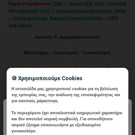
Πηγές ενημέρωσης:
CDC — About HPV
,
CDC — Genital
HPV Infection
,
CDC — Cervical Cancer Screening
,
WHO
— Cervical Cancer
,
National Cancer Institute — HPV
and Cancer
.
Ιωάννης Κ. Δημητρακόπουλος
Μαιευτήρας - Χειρουργός - Γυναικολόγος
Μάστερ Αισθητικής Ιατρικής - Αναίμακτης Αισθητικής
Γυναικολογίας - Αναγεννητικής Ιατρικής και Αναίμακτης
🍪 Χρησιμοποιούμε Cookies
Χειρουργικής
Η ιστοσελίδα μας χρησιμοποιεί cookies για τη βελτίωση
της εμπειρίας σας, την ανάλυση της επισκεψιμότητας και
Τηλ.: 210 6716126 Κιν.: 6985 64 64 10 e-mail
για σκοπούς μάρκετινγκ.
×
ikdmd@hotmail.com
Το περιεχόμενο έχει
αποκλειστικά ενημερωτικό χαρακτήρα
και δεν αποτελεί ιατρική συμβουλή. Για οποιοδήποτε
Ιατρείο: Λεωφ. Δημητρίου Γούναρη 196 Γλυφάδα Τ.Κ. 166 74
ιατρικό ζήτημα επικοινωνήστε με εξειδικευμένο
γυναικολόγο.