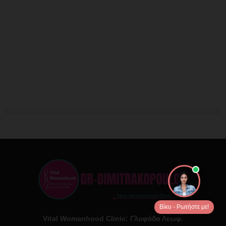
Βίκυ - Ρωτήστε με!
Vital Womanhood Clinic: Γλυφάδα Λεωφ.