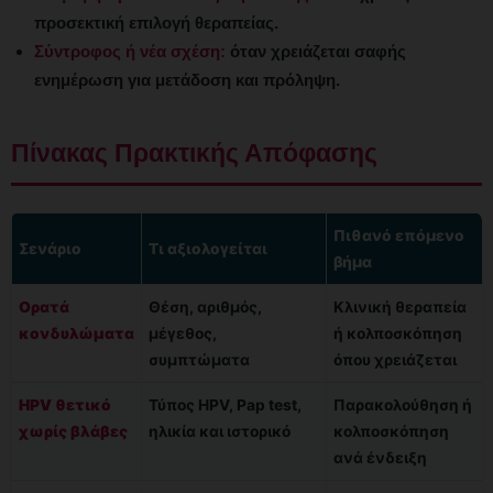
προσεκτική επιλογή θεραπείας.
Σύντροφος ή νέα σχέση:
όταν χρειάζεται σαφής
ενημέρωση για μετάδοση και πρόληψη.
Πίνακας Πρακτικής Απόφασης
Πιθανό επόμενο
Σενάριο
Τι αξιολογείται
βήμα
Ορατά
Θέση, αριθμός,
Κλινική θεραπεία
κονδυλώματα
μέγεθος,
ή κολποσκόπηση
συμπτώματα
όπου χρειάζεται
HPV θετικό
Τύπος HPV, Pap test,
Παρακολούθηση ή
χωρίς βλάβες
ηλικία και ιστορικό
κολποσκόπηση
ανά ένδειξη