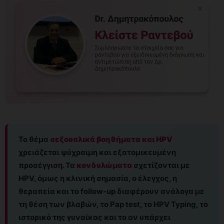
Το θέμα
σεξουαλικά βοηθήματα και HPV
χρειάζεται ψύχραιμη και εξατομικευμένη
προσέγγιση. Τα
κονδυλώματα
σχετίζονται με
HPV, όμως η κλινική σημασία, ο έλεγχος, η
θεραπεία και το follow-up διαφέρουν ανάλογα με
τη θέση των βλαβών, το Pap test, το HPV Typing, το
ιστορικό της γυναίκας και το αν υπάρχει