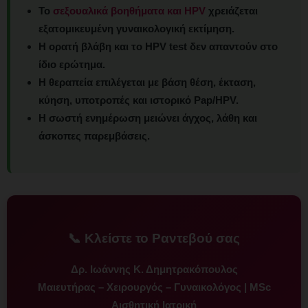
Το
σεξουαλικά βοηθήματα και HPV
χρειάζεται
εξατομικευμένη γυναικολογική εκτίμηση.
Η ορατή βλάβη και το HPV test δεν απαντούν στο
ίδιο ερώτημα.
Η θεραπεία επιλέγεται με βάση θέση, έκταση,
κύηση, υποτροπές και ιστορικό Pap/HPV.
Η σωστή ενημέρωση μειώνει άγχος, λάθη και
άσκοπες παρεμβάσεις.
📞 Κλείστε το Ραντεβού σας
Δρ. Ιωάννης Κ. Δημητρακόπουλος
Μαιευτήρας – Χειρουργός – Γυναικολόγος | MSc
Αισθητική Ιατρική