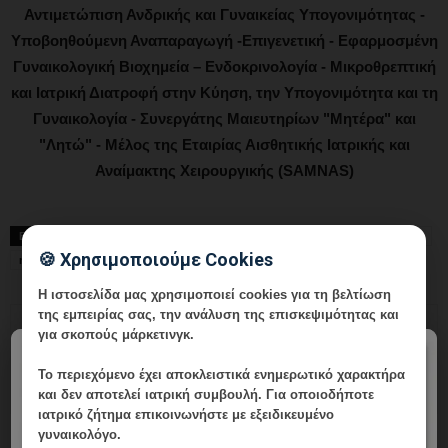
Αντιμετώπιση Ανδρικής και Γυναικείας Υπογονιμότητας -
Υποβοηθούμενη Αναπαραγωγή -Επιγενετική - Εφαρμοσμένη
Γυναικολογική Βιοχημεία – Ενδοκρινολογία - Μικροθρεπτική
και Ιατρική Διατροφή στην Κύηση, την Υπογονιμότητα και τη
Γυναικολογία - Συνεργάτης Μαιευτηρίων "Μητέρα" και
"Λητώ" - Μέλος της Εταιρίας Αισθητικής Ιατρικής και
Αναίμακτης Χειρουργικής (SAMNAS)
ΕΤΙΚΕΤΕΣ
follow-up κονδυλώματα
Gardasil 9
HPV
HPV Typing
🍪 Χρησιμοποιούμε Cookies
mRNA HPV test
γυναικολόγος Γλυφάδα
Η ιστοσελίδα μας χρησιμοποιεί cookies για τη βελτίωση
της εμπειρίας σας, την ανάλυση της επισκεψιμότητας και
για σκοπούς μάρκετινγκ.
×
Το περιεχόμενο έχει
αποκλειστικά ενημερωτικό χαρακτήρα
και δεν αποτελεί ιατρική συμβουλή. Για οποιοδήποτε
ιατρικό ζήτημα επικοινωνήστε με εξειδικευμένο
γυναικολόγο.