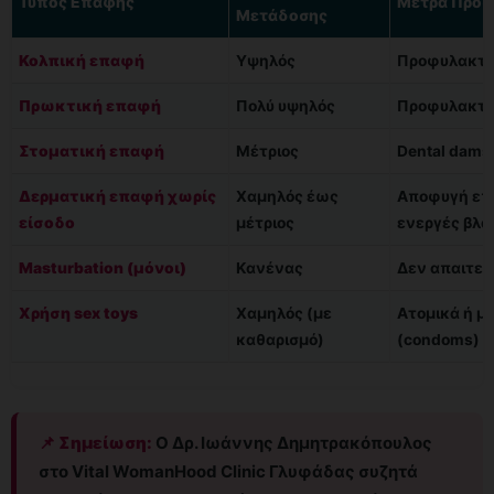
Τύπος Επαφής
Μέτρα Προσ
Μετάδοσης
Κολπική επαφή
Υψηλός
Προφυλακτικ
Πρωκτική επαφή
Πολύ υψηλός
Προφυλακτικ
Στοματική επαφή
Μέτριος
Dental dams
Δερματική επαφή χωρίς
Χαμηλός έως
Αποφυγή επ
είσοδο
μέτριος
ενεργές βλά
Masturbation (μόνοι)
Κανένας
Δεν απαιτεί
Χρήση sex toys
Χαμηλός (με
Ατομικά ή μ
καθαρισμό)
(condoms)
📌 Σημείωση:
Ο Δρ. Ιωάννης Δημητρακόπουλος
στο Vital WomanHood Clinic Γλυφάδας συζητά