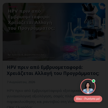
HPV πριν από Εμβρυομεταφορά:
Χρειάζεται Αλλαγή του Προγράμματος;
7 Αυγούστου, 2026
HPV πριν από Εμβρυομεταφορά: εξατομικευμένη
γυναικολογική αξιολόγηση, σαφές πλάνο
Βίκυ - Ρωτήστε με!
παρακολούθησης και ραντεβού στη Vital WomanHood
Clinic Γλυφάδας.