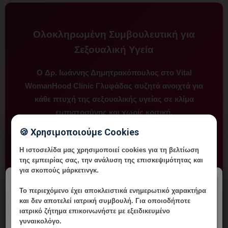
Ολοκληρωμένη Συμβουλευτική για
Σεξουαλική Υγεία
Ο
Δρ. Ιωάννης Δημητρακόπουλος
στο
Vital
WomanHood Clinic Γλυφάδας
συζητά ανοιχτά για
κάθε πτυχή της σεξουαλικής υγείας σε κλίμα
εμπιστοσύνης και χωρίς κριτική.
🍪 Χρησιμοποιούμε Cookies
📞 210 6716126
Η ιστοσελίδα μας χρησιμοποιεί cookies για τη βελτίωση
της εμπειρίας σας, την ανάλυση της επισκεψιμότητας και
για σκοπούς μάρκετινγκ.
📱 6985 64 64 10
×
Το περιεχόμενο έχει
αποκλειστικά ενημερωτικό χαρακτήρα
και δεν αποτελεί ιατρική συμβουλή. Για οποιοδήποτε
✉️ ikdmd@hotmail.com
ιατρικό ζήτημα επικοινωνήστε με εξειδικευμένο
γυναικολόγο.