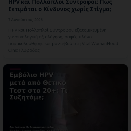
HPV και Πολλαπλοί Σύντροφοι: Πώς
Εκτιμάται ο Κίνδυνος χωρίς Στίγμα;
7 Αυγούστου, 2026
HPV και Πολλαπλοί Σύντροφοι: εξατομικευμένη
γυναικολογική αξιολόγηση, σαφές πλάνο
παρακολούθησης και ραντεβού στη Vital WomanHood
Clinic Γλυφάδας.