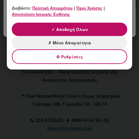
Διαβάστε:
Πολιτική Απορρήτου
|
Όροι Χρήσης
|
Αποποίηση Ιατρικής Ευθύνης
✓ Αποδοχή Όλων
Δρ. Ιωάννης Κ. Δημητρακόπουλος
✗ Μόνο Απαραίτητα
Μαιευτήρας – Χειρουργός – Γυναικολόγος
⚙ Ρυθμίσεις
Μάστερ Αισθητικής Ιατρικής – Αναίμακτης Αισθητικής
Γυναικολογίας – Αναγεννητικής Ιατρικής και
Αναίμακτης Χειρουργικής
📍 Vital WomanHood Clinic | Λεωφ. Δημητρίου
Γούναρη 196, Γλυφάδα Τ.Κ. 166 74
📞 210 6716126 | 📱 6985 64 64 10 | ✉️
ikdmd@hotmail.com