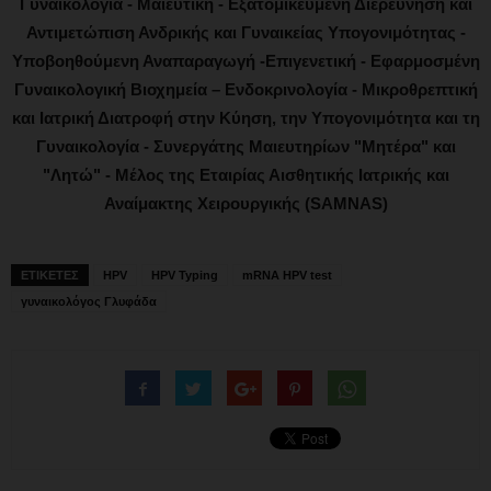
Γυναικολογία - Μαιευτική - Εξατομικευμένη Διερεύνηση και
Αντιμετώπιση Ανδρικής και Γυναικείας Υπογονιμότητας -
Υποβοηθούμενη Αναπαραγωγή -Επιγενετική - Εφαρμοσμένη
Γυναικολογική Βιοχημεία – Ενδοκρινολογία - Μικροθρεπτική
και Ιατρική Διατροφή στην Κύηση, την Υπογονιμότητα και τη
Γυναικολογία - Συνεργάτης Μαιευτηρίων "Μητέρα" και
"Λητώ" - Μέλος της Εταιρίας Αισθητικής Ιατρικής και
Αναίμακτης Χειρουργικής (SAMNAS)
ΕΤΙΚΕΤΕΣ
HPV
HPV Typing
mRNA HPV test
γυναικολόγος Γλυφάδα