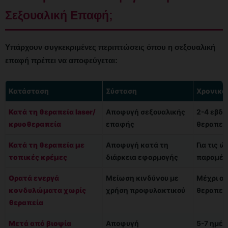
Σεξουαλική Επαφή;
Υπάρχουν συγκεκριμένες περιπτώσεις όπου η σεξουαλική
επαφή πρέπει να αποφεύγεται:
Κατάσταση
Σύσταση
Χρονικό
Κατά τη θεραπεία laser/
Αποφυγή σεξουαλικής
2-4 εβδο
κρυοθεραπεία
επαφής
θεραπεί
Κατά τη θεραπεία με
Αποφυγή κατά τη
Για τις 
τοπικές κρέμες
διάρκεια εφαρμογής
παραμέν
Ορατά ενεργά
Μείωση κινδύνου με
Μέχρι ο
κονδυλώματα χωρίς
χρήση προφυλακτικού
θεραπεί
θεραπεία
Μετά από βιοψία
Αποφυγή
5-7 ημέρ