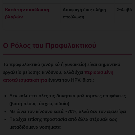
Κατά την επούλωση
Αποφυγή έως πλήρη
2-4 εβδ
βλαβών
επούλωση
Ο Ρόλος του Προφυλακτικού
Το προφυλακτικό (ανδρικό ή γυναικείο) είναι σημαντικό
εργαλείο μείωσης κινδύνου, αλλά έχει
περιορισμένη
αποτελεσματικότητα
έναντι του HPV, διότι:
Δεν καλύπτει όλες τις δυνητικά μολυσμένες επιφάνειες
(βάση πέους, όσχεο, αιδοίο)
Μειώνει τον κίνδυνο κατά ~70%, αλλά δεν τον εξαλείφει
Παρέχει επίσης προστασία από άλλα σεξουαλικώς
μεταδιδόμενα νοσήματα