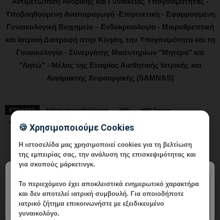
Αντιμετώπιση Ανδρικής και Γυναικείας Υπογονιμότητας -
Υποβοηθούμενη Αναπαραγωγή -Επιγενετική - Εφαρμοσμένη
Γυναικολογική Βιοχημεία – Ενδοκρινολογία - Μικροθρεπτική
και Ιατρική Διατροφή στην Κύηση, την Υπογονιμότητα και τη
Γυναικολογία - Συνεργάτης Μαιευτηρίων "Μητέρα" και
"Λητώ" - Μέλος της Εταιρίας Αισθητικής Ιατρικής και
Αναίμακτης Χειρουργικής (SAMNAS)
ΕΤΙΚΕΤΕΣ
follow-up κονδυλώματα
HPV
HPV Typing
mRNA HPV test
Pap test
γυναικολόγος Γλυφάδα
🍪 Χρησιμοποιούμε Cookies
Η ιστοσελίδα μας χρησιμοποιεί cookies για τη βελτίωση
της εμπειρίας σας, την ανάλυση της επισκεψιμότητας και
για σκοπούς μάρκετινγκ.
×
Το περιεχόμενο έχει
αποκλειστικά ενημερωτικό χαρακτήρα
και δεν αποτελεί ιατρική συμβουλή. Για οποιοδήποτε
ιατρικό ζήτημα επικοινωνήστε με εξειδικευμένο
γυναικολόγο.