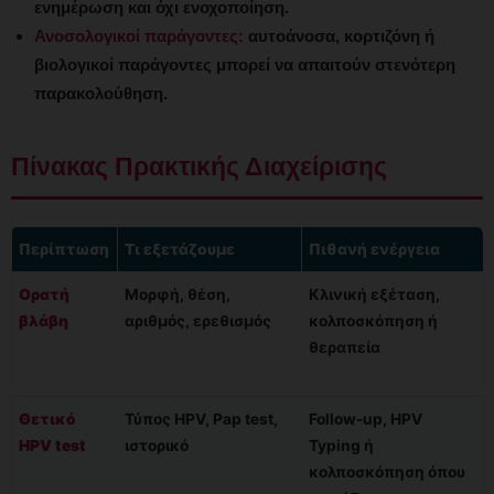
ενημέρωση και όχι ενοχοποίηση.
Ανοσολογικοί παράγοντες:
αυτοάνοσα, κορτιζόνη ή
βιολογικοί παράγοντες μπορεί να απαιτούν στενότερη
παρακολούθηση.
Πίνακας Πρακτικής Διαχείρισης
Περίπτωση
Τι εξετάζουμε
Πιθανή ενέργεια
Ορατή
Μορφή, θέση,
Κλινική εξέταση,
βλάβη
αριθμός, ερεθισμός
κολποσκόπηση ή
θεραπεία
Θετικό
Τύπος HPV, Pap test,
Follow-up, HPV
HPV test
ιστορικό
Typing ή
κολποσκόπηση όπου