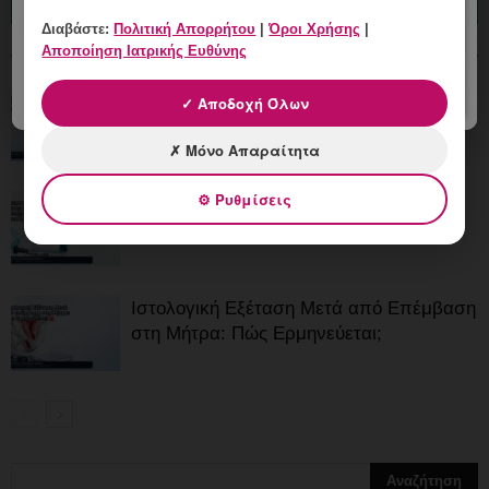
ΔΙΑΒΑΣΤΕ ΕΠΙΣΗΣ
Διαβάστε:
Πολιτική Απορρήτου
|
Όροι Χρήσης
|
ΠΕΡΙΣΣΟΤΕΡΑ
Αποποίηση Ιατρικής Ευθύνης
Ινομύωμα που Μεγαλώνει: Πότε
✓ Αποδοχή Όλων
Χρειάζεται Νέα Εκτίμηση;
✗ Μόνο Απαραίτητα
⚙ Ρυθμίσεις
Υστεροσκόπηση και Πόνος: Επιλογές
Αναλγησίας και Αναισθησίας
Ιστολογική Εξέταση Μετά από Επέμβαση
στη Μήτρα: Πώς Ερμηνεύεται;