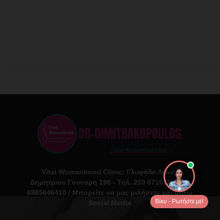
Vital Womanhood Clinic: Γλυφάδα Λεωφ.
Δημητριου Γουναρη 196 - Τηλ. 210 6716126 Κιν.
6985646410 / Μπορείτε να μας μιλήσετε και μέσω
Βίκυ - Ρωτήστε με!
Social Media