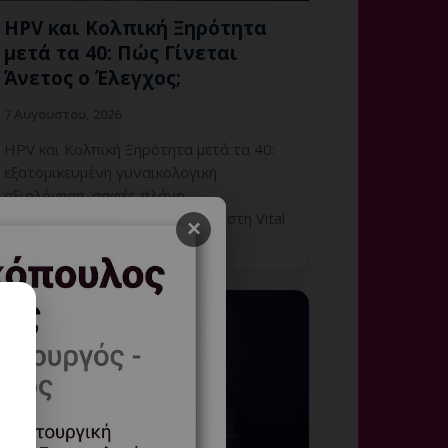
HPV και Κολπική Ξηρότητα
μετά τα 40: Πώς Γίνεται
Άνετος ο Έλεγχος;
7 Αυγούστου, 2026
HPV και Κολπική Ξηρότητα μετά τα 40:
εξατομικευμένη γυναικολογική
αξιολόγηση, σαφές πλάνο
παρακολούθησης και ραντεβού στη Vital
×
WomanHood Clinic Γλυφάδας.