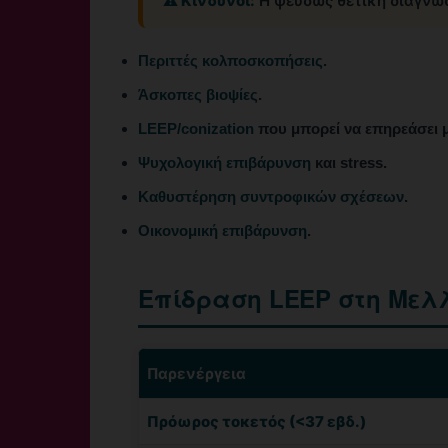
⚠️ Κίνδυνοι:
Η ψευδώς θετική διάγνωσ
Περιττές κολποσκοπήσεις
.
Άσκοπες βιοψίες
.
LEEP/conization
που μπορεί να επηρεάσει μ
Ψυχολογική επιβάρυνση
και stress.
Καθυστέρηση συντροφικών σχέσεων
.
Οικονομική επιβάρυνση
.
Επίδραση LEEP στη Μελ
Παρενέργεια
Πρόωρος τοκετός (<37 εβδ.)