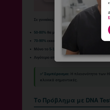
ε
Δ
Ε
Σε γυναίκες ηλικίας 15-25 ετών:
50-80%
θα μολυνθούν με HPV εντός των πρ
70-90%
εκκαθαρίζουν τον ιό αυτόματα μέσα σ
Μόνο το
5-10%
εξελίσσει επίμονη λοίμωξη.
Λιγότερο από
1%
θα αναπτύξει CIN3+ πριν τ
✅ Συμπέρασμα:
Η πλειονότητα των H
κλινικά σημαντικές.
Το Πρόβλημα με DNA Tes