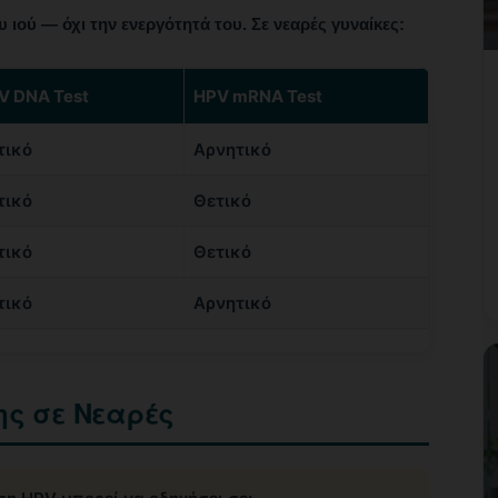
 ιού — όχι την ενεργότητά του. Σε νεαρές γυναίκες:
V DNA Test
HPV mRNA Test
τικό
Αρνητικό
τικό
Θετικό
τικό
Θετικό
τικό
Αρνητικό
ης σε Νεαρές