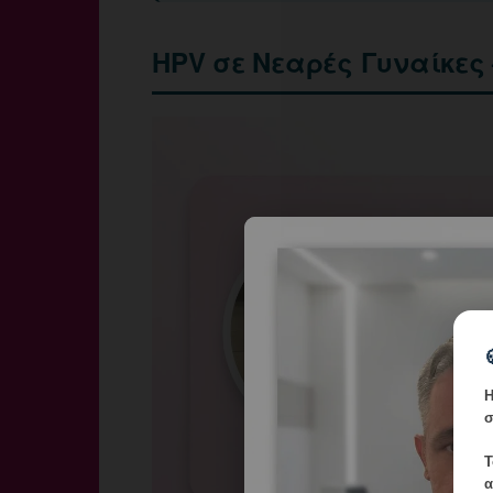
HPV σε Νεαρές Γυναίκες
Η
σ
Τ
α