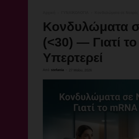
Αρχική
ΓΥΝΑΙΚΟΛΟΓΙΑ
Κονδυλώματα σε Νεαρές Γ
Κονδυλώματα σ
(<30) — Γιατί 
Υπερτερεί
Από
stefania
-
27 Μαΐου, 2026