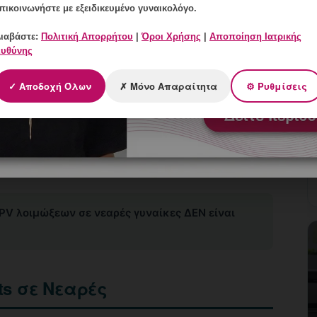
πικοινωνήστε με εξειδικευμένο γυναικολόγο.
ιαβάστε:
Πολιτική Απορρήτου
|
Όροι Χρήσης
|
Αποποίηση Ιατρικής
υθύνης
✓ Αποδοχή Όλων
✗ Μόνο Απαραίτητα
⚙ Ρυθμίσεις
ώτων 2-3 χρόνων σεξουαλικής ζωής.
ε 1-2 χρόνια.
α 30.
PV λοιμώξεων σε νεαρές γυναίκες ΔΕΝ είναι
ts σε Νεαρές