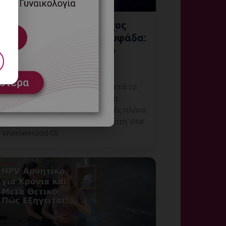
Ολοκληρωμένος Έλεγχος
HPV μετά τα 40 στη Γλυφάδα:
Πρόληψη και Follow-up
7 Αυγούστου, 2026
Ολοκληρωμένος Έλεγχος HPV μετά τα
40 στη Γλυφάδα: εξατομικευμένη
γυναικολογική αξιολόγηση, σαφές πλάνο
παρακολούθησης και ραντεβού στη Vital
WomanHood Cli