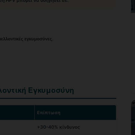
η HPV μπορεί να οδηγήσει σε:
ελλοντικές εγκυμοσύνες.
λοντική Εγκυμοσύνη
Επίπτωση
+30-40% κίνδυνος