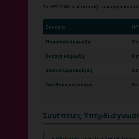
Το HPV DNA test εντοπίζει την παρουσία του
Σενάριο
HP
Παροδική λοίμωξη
Θε
Ενεργή λοίμωξη
Θε
Επανενεργοποίηση
Θε
Λανθάνουσα μνήμη
Θε
Συνέπειες Υπερδιάγνωσ