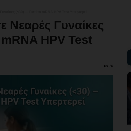
υναίκες (<30) — Γιατί το mRNA HPV Test Υπερτερεί
ε Νεαρές Γυναίκες
το mRNA HPV Test
26