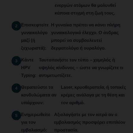
ενεργών ατόμων θα μολυνθεί
κάποια στιγμή στη ζωή τους.
Επισκεφτείτε
Η γυναίκα πρέπει να κάνει πλήρη
γυναικολόγο
γυναικολογικό έλεγχο. Ο άνδρας
μαζί (ή
μπορεί να συμβουλευτεί
ξεχωριστά):
δερματολόγο ή ουρολόγο.
Κάντε
Ταυτοποιήστε τον τύπο – χαμηλός ή
HPV
υψηλός κίνδυνος – ώστε να γνωρίζετε τι
Typing:
αντιμετωπίζετε.
Θεραπεύστε τα
Laser, κρυοθεραπεία, ή τοπικές
κονδυλώματα αν
κρέμες ανάλογα με τη θέση και
υπάρχουν:
τον αριθμό.
Ενημερωθείτε
Αξιολογήστε με τον ιατρό αν ο
για τον
εμβολιασμός προσφέρει επιπλέον
εμβολιασμό:
προστασία.