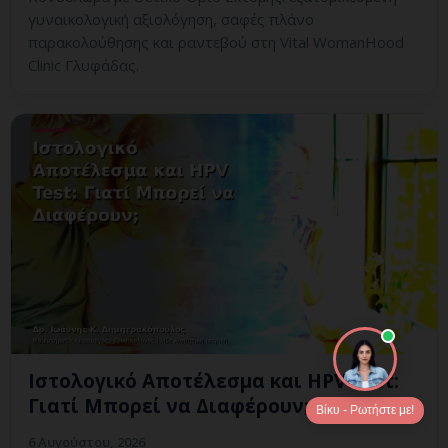
γυναικολογική αξιολόγηση, σαφές πλάνο
παρακολούθησης και ραντεβού στη Vital WomanHood
Clinic Γλυφάδας.
Ιστολογικό Αποτέλεσμα και HPV Test:
Γιατί Μπορεί να Διαφέρουν;
Βίκυ - Ρωτήστε με!
6 Αυγούστου, 2026