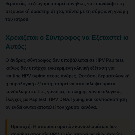
θεραπεία, το ζευγάρι μπορεί συνήθως να επαναλάβει τη
σεξουαλική δραστηριότητα, πάντα με τη σύμφωνη γνώμη
του ιατρού.
Χρειάζεται ο Σύντροφος να Εξεταστεί κι
Αυτός;
Ο άνδρας σύντροφος δεν υποβάλλεται σε HPV Pap test,
καθώς δεν υπάρχει εγκεκριμένη κλινική εξέταση για
routine HPV typing στους άνδρες. Ωστόσο, δερματολογική
ή ουρολογική εξέταση μπορεί να αποκαλύψει ορατά
κονδυλώματα. Στις γυναίκες, ο πλήρης γυναικολογικός
έλεγχος με Pap test, HPV DNA/Typing και κολποσκόπηση
αν ενδείκνυται αποτελεί τον χρυσό κανόνα.
Προσοχή:
Η απουσία ορατών κονδυλωμάτων δεν
σημαίνει απουσία HPV. Ο ιός μπορεί να είναι παρών