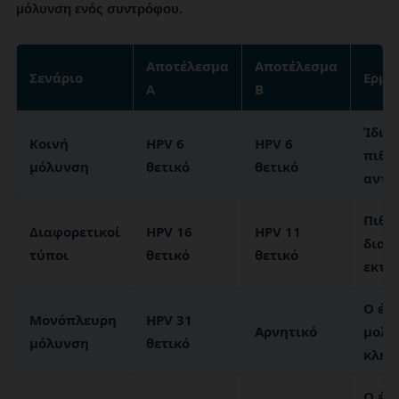
μόλυνση ενός συντρόφου.
Αποτέλεσμα
Αποτέλεσμα
Σενάριο
Ερμη
Α
Β
Ίδιος
Κοινή
HPV 6
HPV 6
πιθα
μόλυνση
θετικό
θετικό
αντα
Πιθα
Διαφορετικοί
HPV 16
HPV 11
διαφ
τύποι
θετικό
θετικό
εκτε
Ο ένα
Μονόπλευρη
HPV 31
Αρνητικό
μολυν
μόλυνση
θετικό
κλήρ
Ο έν