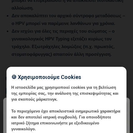
μπορεί να επιβεβαιώσει ή να αποκλείσει νεοπλαστική
αλλοίωση.
Δεν αποκαλύπτει τον αρχικό σύντροφο μεταδόσεως
–
ο HPV μπορεί να παρέμεινε λανθάνων για χρόνια.
Δεν ισχύει για όλες τις περιοχές του σώματος
– ο
γυναικολογικός HPV Typing εξετάζει κυρίως τον
τράχηλο. Εξωτράχηλες λοιμώξεις (π.χ. πρωκτός,
στοματοφάρυγγας) απαιτούν άλλη προσέγγιση.
🍪 Χρησιμοποιούμε Cookies
Ψυχολογικές Πτυχές:
Η ιστοσελίδα μας χρησιμοποιεί cookies για τη βελτίωση
Επικοινωνία μέσα στο Ζευγάρι
της εμπειρίας σας, την ανάλυση της επισκεψιμότητας και
για σκοπούς μάρκετινγκ.
×
Η διάγνωση HPV ή κονδυλωμάτων συχνά φέρνει
Το περιεχόμενο έχει
αποκλειστικά ενημερωτικό χαρακτήρα
αισθήματα ντροπής, ενοχής ή θυμού. Είναι σημαντικό να
και δεν αποτελεί ιατρική συμβουλή. Για οποιοδήποτε
ιατρικό ζήτημα επικοινωνήστε με εξειδικευμένο
κατανοηθεί από κοινού ότι:
γυναικολόγο.