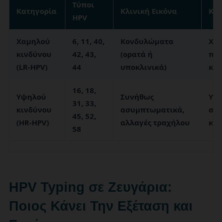
Τύποι
Κατηγορία
Κλινική Εικόνα
Κίν
HPV
Χαμηλού
6, 11, 40,
Κονδυλώματα
Χαμ
κινδύνου
42, 43,
(ορατά ή
πρ
(LR-HPV)
44
υποκλινικά)
καρ
16, 18,
Υψηλού
Συνήθως
Υψη
31, 33,
κινδύνου
ασυμπτωματικά,
σχε
45, 52,
(HR-HPV)
αλλαγές τραχήλου
καρ
58
HPV Typing σε Ζευγάρια:
Ποιος Κάνει Την Εξέταση και