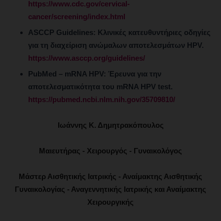
https://www.cdc.gov/cervical-
cancer/screening/index.html
ASCCP Guidelines:
Κλινικές κατευθυντήριες οδηγίες
για τη διαχείριση ανώμαλων αποτελεσμάτων HPV.
https://www.asccp.org/guidelines/
PubMed – mRNA HPV:
Έρευνα για την
αποτελεσματικότητα του mRNA HPV test.
https://pubmed.ncbi.nlm.nih.gov/35709810/
Ιωάννης Κ. Δημητρακόπουλος
Μαιευτήρας - Χειρουργός - Γυναικολόγος
Μάστερ Αισθητικής Ιατρικής - Αναίμακτης Αισθητικής
Γυναικολογίας - Αναγεννητικής Ιατρικής και Αναίμακτης
Χειρουργικής