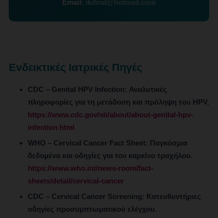
Email:
ikdmd@hotmail.com
Ενδεικτικές Ιατρικές Πηγές
CDC – Genital HPV Infection:
Αναλυτικές
πληροφορίες για τη μετάδοση και πρόληψη του HPV.
https://www.cdc.gov/sti/about/about-genital-hpv-
infection.html
WHO – Cervical Cancer Fact Sheet:
Παγκόσμια
δεδομένα και οδηγίες για τον καρκίνο τραχήλου.
https://www.who.int/news-room/fact-
sheets/detail/cervical-cancer
CDC – Cervical Cancer Screening:
Κατευθυντήριες
οδηγίες προσυμπτωματικού ελέγχου.