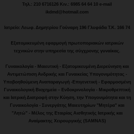
Τηλ.: 210 6716126 Κιν.: 6985 64 64 10 e-mail
ikdmd@hotmail.com
Ιατρείο: Λεωφ. Δημητρίου Γούναρη 196 Γλυφάδα Τ.Κ. 166 74
Εξατομικευμένη εφαρμογή πρωτοποριακών ιατρικών
τεχνικών στην υπηρεσία της σύγχρονης γυναίκας.
Γυναικολογία - Μαιευτική - Εξατομικευμένη Διερεύνηση και
Αντιμετώπιση Ανδρικής και Γυναικείας Υπογονιμότητας -
Υποβοηθούμενη Αναπαραγωγή -Επιγενετική - Εφαρμοσμένη
Γυναικολογική Βιοχημεία – Ενδοκρινολογία - Μικροθρεπτική
και Ιατρική Διατροφή στην Κύηση, την Υπογονιμότητα και τη
Γυναικολογία - Συνεργάτης Μαιευτηρίων "Μητέρα" και
"Λητώ" - Μέλος της Εταιρίας Αισθητικής Ιατρικής και
Αναίμακτης Χειρουργικής (SAMNAS)