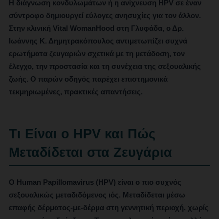
Η διάγνωση κονδυλωμάτων ή η ανίχνευση HPV σε έναν
σύντροφο δημιουργεί εύλογες ανησυχίες για τον άλλον.
Στην κλινική
Vital WomanHood
στη
Γλυφάδα
, ο
Δρ.
Ιωάννης Κ. Δημητρακόπουλος
αντιμετωπίζει συχνά
ερωτήματα ζευγαριών σχετικά με τη μετάδοση, τον
έλεγχο, την προστασία και τη συνέχεια της σεξουαλικής
ζωής. Ο παρών οδηγός παρέχει επιστημονικά
τεκμηριωμένες, πρακτικές απαντήσεις.
Τι Είναι ο HPV και Πώς
Μεταδίδεται στα Ζευγάρια
Ο
Human Papillomavirus (HPV)
είναι ο πιο συχνός
σεξουαλικώς μεταδιδόμενος ιός. Μεταδίδεται μέσω
επαφής δέρματος-με-δέρμα στη γεννητική περιοχή, χωρίς