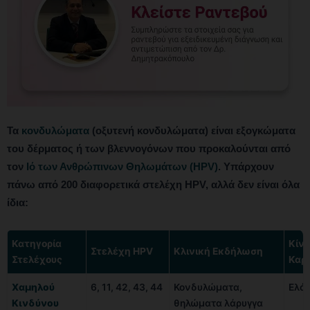
Τα
κονδυλώματα
(οξυτενή κονδυλώματα) είναι εξογκώματα
του δέρματος ή των βλεννογόνων που προκαλούνται από
τον
Ιό των Ανθρώπινων Θηλωμάτων (HPV)
. Υπάρχουν
πάνω από 200 διαφορετικά στελέχη HPV, αλλά δεν είναι όλα
ίδια:
Κατηγορία
Κίν
Στελέχη HPV
Κλινική Εκδήλωση
Στελέχους
Καρ
Χαμηλού
6, 11, 42, 43, 44
Κονδυλώματα,
Ελάχ
Κινδύνου
θηλώματα λάρυγγα