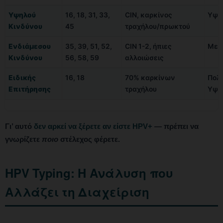
Υψηλού
16, 18, 31, 33,
CIN, καρκίνος
Υψη
Κινδύνου
45
τραχήλου/πρωκτού
Ενδιάμεσου
35, 39, 51, 52,
CIN 1-2, ήπιες
Μεσ
Κινδύνου
56, 58, 59
αλλοιώσεις
Ειδικής
16, 18
70% καρκίνων
Πολ
Επιτήρησης
τραχήλου
Υψη
Γι’ αυτό
δεν αρκεί να ξέρετε αν είστε HPV+
— πρέπει να
γνωρίζετε
ποιο
στέλεχος φέρετε.
HPV Typing: Η Ανάλυση που
Αλλάζει τη Διαχείριση