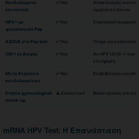
Κονδυλώματα
✅ Ναι
Αποκλεισμός συνύπα
γεννητικά
υψηλού κινδύνου
HPV+ με
✅ Ναι
Στρατηγική παρακολ
φυσιολογικό Pap
ASCUS στο Pap test
✅ Ναι
Triage για κολποσκό
CIN 1 σε βιοψία
✅ Ναι
Αν HPV 16/18 → αυστ
επιτήρηση
Μετά θεραπεία
✅ Ναι
Επιβεβαίωση εκκαθά
κονδυλωμάτων
Ετήσιο gynecological
⚠️ Επιλεκτικά
Βάσει ηλικίας και ιστ
check-up
mRNA HPV Test: Η Επανάσταση