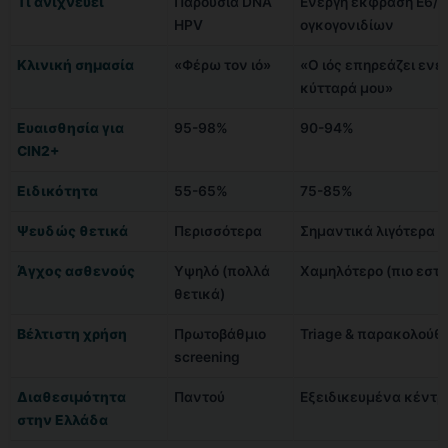
Τι ανιχνεύει
Παρουσία DNA
Ενεργή έκφραση E6/E
HPV
ογκογονιδίων
Κλινική σημασία
«Φέρω τον ιό»
«Ο ιός επηρεάζει ενε
κύτταρά μου»
Ευαισθησία για
95-98%
90-94%
CIN2+
Ειδικότητα
55-65%
75-85%
Ψευδώς θετικά
Περισσότερα
Σημαντικά λιγότερα
Άγχος ασθενούς
Υψηλό (πολλά
Χαμηλότερο (πιο εστ
θετικά)
Βέλτιστη χρήση
Πρωτοβάθμιο
Triage & παρακολούθ
screening
Διαθεσιμότητα
Παντού
Εξειδικευμένα κέντρ
στην Ελλάδα