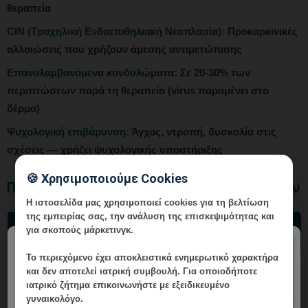
θεραπεία
CIN (Τραχηλική Ενδοεπιθηλιακή Νεοπλασία):
Προκαρκινικές
αλλοιώσεις που χρήζουν άμεσης αντιμετώπισης
Επαναλαμβανόμενα κονδυλώματα:
Σε 20-30% των
περιπτώσεων παρά τη θεραπεία (virus παραμένει στο
δέρμα)
Ψυχολογική επιβάρυνση:
Άγχος, ντροπή, δυσκολία στις
σχέσεις — χρήζει ψυχολογικής υποστήριξης
🍪 Χρησιμοποιούμε Cookies
Παρενέργειες Θεραπειών Κονδυλωμάτων
Η ιστοσελίδα μας χρησιμοποιεί cookies για τη βελτίωση
της εμπειρίας σας, την ανάλυση της επισκεψιμότητας και
Συνηθισμένες
για σκοπούς μάρκετινγκ.
Θεραπεία
Σπάνιες Επιπλοκές
Παρενέργειες
×
Το περιεχόμενο έχει
αποκλειστικά ενημερωτικό χαρακτήρα
Laser CO2
Πόνος, οίδημα,
Ουλή, δυσχρωμία
και δεν αποτελεί ιατρική συμβουλή. Για οποιοδήποτε
εκκρίσεις 1-2 εβδ.
ιατρικό ζήτημα επικοινωνήστε με εξειδικευμένο
γυναικολόγο.