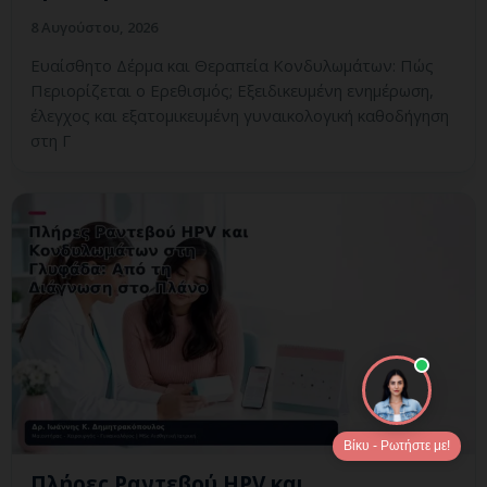
8 Αυγούστου, 2026
Ευαίσθητο Δέρμα και Θεραπεία Κονδυλωμάτων: Πώς
Περιορίζεται ο Ερεθισμός; Εξειδικευμένη ενημέρωση,
έλεγχος και εξατομικευμένη γυναικολογική καθοδήγηση
στη Γ
Βίκυ - Ρωτήστε με!
Πλήρες Ραντεβού HPV και