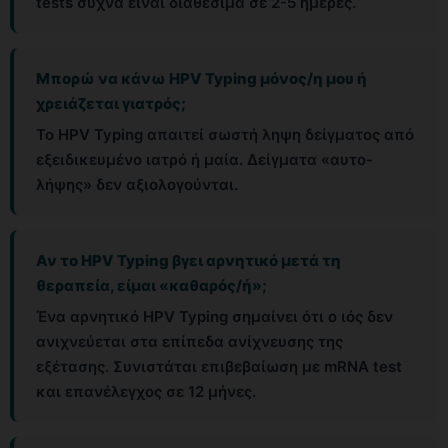
tests συχνά είναι διαθέσιμα σε 2-5 ημέρες.
Μπορώ να κάνω HPV Typing μόνος/η μου ή
χρειάζεται γιατρός;
Το HPV Typing απαιτεί σωστή ληψη δείγματος από
εξειδικευμένο ιατρό ή μαία. Δείγματα «αυτο-
λήψης» δεν αξιολογούνται.
Αν το HPV Typing βγει αρνητικό μετά τη
θεραπεία, είμαι «καθαρός/ή»;
Ένα αρνητικό HPV Typing σημαίνει ότι ο ιός δεν
ανιχνεύεται στα επίπεδα ανίχνευσης της
εξέτασης. Συνιστάται επιβεβαίωση με mRNA test
και επανέλεγχος σε 12 μήνες.