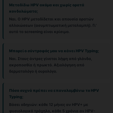
Μεταδίδω HPV ακόμα και χωρίς ορατά
κονδυλώματα;
Ναι. Ο HPV μεταδίδεται και απουσία ορατών
αλλοιώσεων (ασυμπτωματική μεταλαμπή). Γι’
αυτό το screening είναι κρίσιμο.
Μπορεί ο σύντροφός μου να κάνει HPV Typing;
Ναι. Στους άντρες γίνεται λήψη από γλάνδα,
ακροποσθία ή πρωκτό. Αξιολόγηση από
δερματολόγο ή ουρολόγο.
Πόσο συχνά πρέπει να επαναλαμβάνω το HPV
Typing;
Βάσει οδηγιών: κάθε 12 μήνες αν HPV+ με
φυσιολογικό τράχηλο, κάθε 5 χρόνια αν HPV-