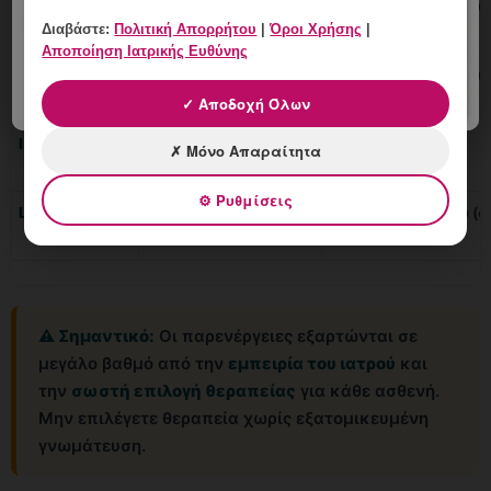
Κρυοθεραπεία
Φλύκταινα, αίσθημα
Υποχρωμία δέρματος
Διαβάστε:
Πολιτική Απορρήτου
|
Όροι Χρήσης
|
καύσου
Αποποίηση Ιατρικής Ευθύνης
TCA
Τοπική καύση,
Βαθύτερη καυτηρίαση
ερυθρότητα
εφαρμοστεί λάθος
✓ Αποδοχή Όλων
Imiquimod
Ερυθρότητα, φαγούρα,
Έντονη φλεγμονή
✗ Μόνο Απαραίτητα
ερεθισμός
⚙ Ρυθμίσεις
LEEP
Εκκρίσεις, ήπιος
Στένωση τραχήλου (σ
πόνος
⚠️ Σημαντικό:
Οι παρενέργειες εξαρτώνται σε
μεγάλο βαθμό από την
εμπειρία του ιατρού
και
την
σωστή επιλογή θεραπείας
για κάθε ασθενή.
Μην επιλέγετε θεραπεία χωρίς εξατομικευμένη
γνωμάτευση.