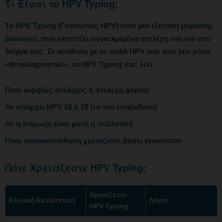
Τι Είναι το HPV Typing;
Το
HPV Typing
(Γενότυπος HPV) είναι μια εξέταση
μοριακής
βιολογίας
που εντοπίζει συγκεκριμένα στελέχη του ιού στο
δείγμα σας. Σε αντίθεση με το απλό HPV test που λέει μόνο
«θετικό/αρνητικό», το HPV Typing σας λέει:
Ποιο ακριβώς στέλεχος
ή στελέχη φέρετε
Αν υπάρχει HPV 16 ή 18
(τα πιο επικίνδυνα)
Αν η λοίμωξη είναι μονή ή πολλαπλή
Ποια παρακολούθηση χρειάζεστε
βάσει γενότυπου
Πότε Χρειάζεστε HPV Typing;
Χρειάζεται
Κλινική Κατάσταση
Λόγος
HPV Typing;