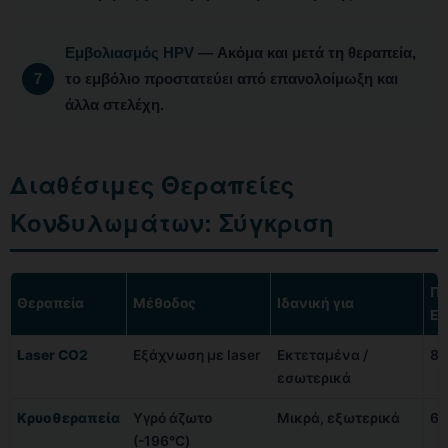
Εμβολιασμός HPV
— Ακόμα και μετά τη θεραπεία,
το εμβόλιο προστατεύει από επανολοίμωξη και
άλλα στελέχη.
Διαθέσιμες Θεραπείες
Κονδυλωμάτων: Σύγκριση
Πο
Θεραπεία
Μέθοδος
Ιδανική για
Επ
Laser CO2
Εξάχνωση με laser
Εκτεταμένα /
85
εσωτερικά
Κρυοθεραπεία
Υγρό άζωτο
Μικρά, εξωτερικά
60
(-196°C)