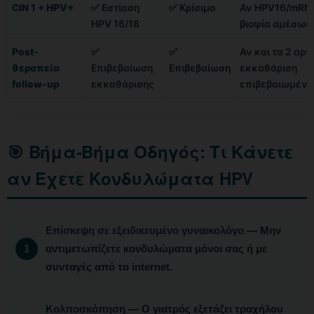
CIN 1 + HPV+
✅ Εστίαση
✅ Κρίσιμο
Αν HPV16/mRN
HPV 16/18
βιοψία αμέσως
Post-
✅
✅
Αν και τα 2 αρν
θεραπεία
Επιβεβαίωση
Επιβεβαίωση
εκκαθάριση
follow-up
εκκαθάρισης
επιβεβαιωμένη
🎯 Βήμα-Βήμα Οδηγός: Τι Κάνετε
αν Έχετε Κονδυλώματα HPV
Επίσκεψη σε εξειδικευμένο γυναικολόγο
— Μην
αντιμετωπίζετε κονδυλώματα μόνοι σας ή με
συνταγές από το internet.
Κολποσκόπηση
— Ο γιατρός εξετάζει τραχήλου