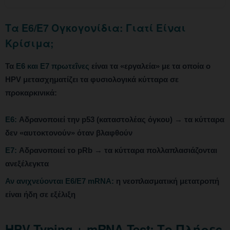
Τα E6/E7 Ογκογονίδια: Γιατί Είναι
Κρίσιμα;
Τα
E6 και E7 πρωτεΐνες
είναι τα «εργαλεία» με τα οποία ο
HPV μετασχηματίζει τα φυσιολογικά κύτταρα σε
προκαρκινικά:
E6:
Αδρανοποιεί την p53 (καταστολέας όγκου) → τα κύτταρα
δεν «αυτοκτονούν» όταν βλαφθούν
E7:
Αδρανοποιεί το pRb → τα κύτταρα πολλαπλασιάζονται
ανεξέλεγκτα
Αν ανιχνεύονται E6/E7 mRNA:
η νεοπλασματική μετατροπή
είναι ήδη σε εξέλιξη
HPV Typing + mRNA Test: Το Πλήρες