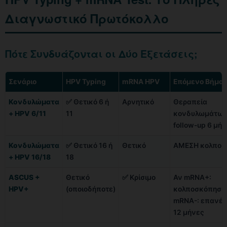
Διαγνωστικό Πρωτόκολλο
Πότε Συνδυάζονται οι Δύο Εξετάσεις;
Σενάριο
HPV Typing
mRNA HPV
Επόμενο Βήμα
Κονδυλώματα
✅ Θετικό 6 ή
Αρνητικό
Θεραπεία
+ HPV 6/11
11
κονδυλωμάτων
follow-up 6 μή
Κονδυλώματα
✅ Θετικό 16 ή
Θετικό
ΑΜΕΣΗ κολποσ
+ HPV 16/18
18
ASCUS +
Θετικό
✅ Κρίσιμο
Αν mRNA+:
HPV+
(οποιοδήποτε)
κολποσκόπηση.
mRNA-: επανέλ
12 μήνες