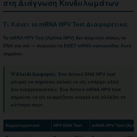
στη Διάγνωση Κονδυλωμάτων
Τι Κάνει το mRNA HPV Test Διαφορετικό;
Το
mRNA HPV Test (Aptima HPV)
δεν ανιχνεύει απλώς το
DNA του ιού — ανιχνεύει τα
E6/E7 mRNA ογκογονίδια
. Αυτό
σημαίνει:
💡 Κλειδί διαφοράς:
Ένα θετικό DNA HPV test
μπορεί να σημαίνει απλώς «ο ιός υπάρχει αλλά
δεν ενεργοποιείται». Ένα θετικό mRNA HPV test
σημαίνει «ο ιός εκφράζεται ενεργά και αλλάζει τα
κύτταρα σας».
Χαρακτηριστικό
HPV DNA Test
mRNA HPV Test (Apti