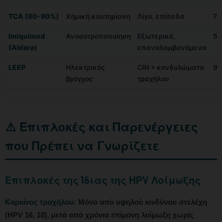
TCA (80-90%)
Χημική καυτηρίαση
Λίγα, επίπεδα
70
Imiquimod
Ανοσοτροποποίηση
Εξωτερικά,
50
(Aldara)
επαναλαμβανόμενα
LEEP
Ηλεκτρικός
CIN + κονδυλώματα
90
βρόγχος
τραχήλου
⚠️ Επιπλοκές και Παρενέργειες
που Πρέπει να Γνωρίζετε
Επιπλοκές της Ίδιας της HPV Λοίμωξης
Καρκίνος τραχήλου:
Μόνο από υψηλού κινδύνου στελέχη
(HPV 16, 18), μετά από χρόνια επίμονη λοίμωξη χωρίς