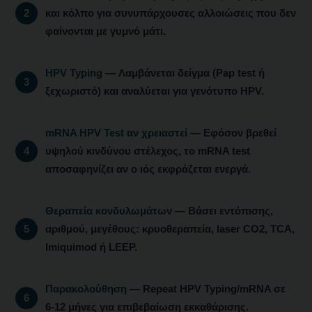
και κόλπο για συνυπάρχουσες αλλοιώσεις που δεν
φαίνονται με γυμνό μάτι.
HPV Typing
— Λαμβάνεται δείγμα (Pap test ή
ξεχωριστό) και αναλύεται για γενότυπο HPV.
mRNA HPV Test αν χρειαστεί
— Εφόσον βρεθεί
υψηλού κινδύνου στέλεχος, το mRNA test
αποσαφηνίζει αν ο ιός εκφράζεται ενεργά.
Θεραπεία κονδυλωμάτων
— Βάσει εντόπισης,
αριθμού, μεγέθους: κρυοθεραπεία, laser CO2, TCA,
Imiquimod ή LEEP.
Παρακολούθηση
— Repeat HPV Typing/mRNA σε
6-12 μήνες για επιβεβαίωση εκκαθάρισης.