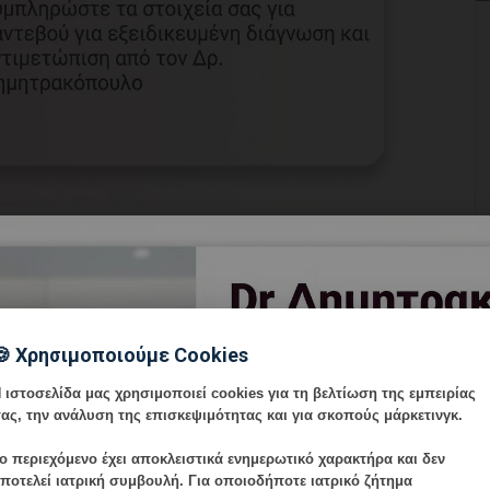
η
χρειάζεται ψύχραιμη ενημέρωση, γιατί ο HPV
ούν άγχος, ενοχές ή λάθος συμπεράσματα. Η
ική εξέταση, Pap/HPV έλεγχο όπου ενδείκνυται,
🍪 Χρησιμοποιούμε Cookies
υμένο follow-up.
 ιστοσελίδα μας χρησιμοποιεί cookies για τη βελτίωση της εμπειρίας
ας, την ανάλυση της επισκεψιμότητας και για σκοπούς μάρκετινγκ.
μένη Προσέγγιση
ο περιεχόμενο έχει
αποκλειστικά ενημερωτικό χαρακτήρα
και δεν
ποτελεί ιατρική συμβουλή. Για οποιοδήποτε ιατρικό ζήτημα