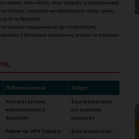
στο αιδοίο, στον κόλπο, στον τράχηλο ή περιπρωκτικά.
ται έλεγχος τραχήλου και αποκλεισμός άλλης αιτίας.
 μετά τη θεραπεία.
ται ιατρική ενημέρωση και όχι ενοχοποίηση.
ορτιζόνη ή βιολογικοί παράγοντες μπορεί να απαιτούν
σης
Πιθανή ενέργεια
Στόχος
Κλινική εξέταση,
Σωστή διάγνωση
κολποσκόπηση ή
και ασφαλής
θεραπεία
αφαίρεση
Follow-up, HPV Typing ή
Διαστρωμάτωση