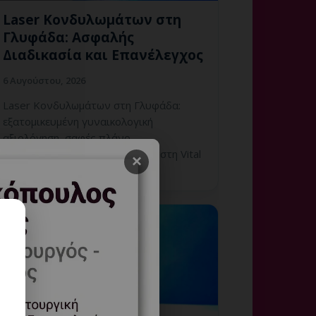
Laser Κονδυλωμάτων στη
Γλυφάδα: Ασφαλής
Διαδικασία και Επανέλεγχος
6 Αυγούστου, 2026
Laser Κονδυλωμάτων στη Γλυφάδα:
εξατομικευμένη γυναικολογική
αξιολόγηση, σαφές πλάνο
παρακολούθησης και ραντεβού στη Vital
×
WomanHood Clinic Γλυφάδας.