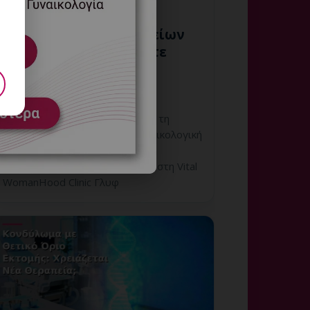
Έλεγχος Ζωτικών Σημείων
πριν τη Θεραπεία: Πότε
Είναι Απαραίτητος;
6 Αυγούστου, 2026
Έλεγχος Ζωτικών Σημείων πριν τη
Θεραπεία: εξατομικευμένη γυναικολογική
αξιολόγηση, σαφές πλάνο
παρακολούθησης και ραντεβού στη Vital
WomanHood Clinic Γλυφ