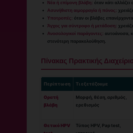
Νέα ή επίμονη βλάβη:
όταν κάτι αλλάζει 
Ασυνήθιστη αιμορραγία ή πόνος:
χρειάζε
Υποτροπές:
όταν οι βλάβες επανέρχονται
Άγχος για σύντροφο ή μετάδοση:
χρειάζε
Ανοσολογικοί παράγοντες:
αυτοάνοσα, κ
στενότερη παρακολούθηση.
Πίνακας Πρακτικής Διαχείρι
Περίπτωση
Τι εξετάζουμε
Ορατή
Μορφή, θέση, αριθμός,
βλάβη
ερεθισμός
Θετικό HPV
Τύπος HPV, Pap test,