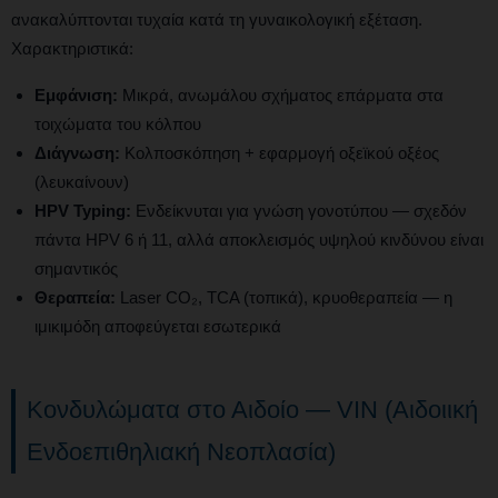
ανακαλύπτονται τυχαία κατά τη γυναικολογική εξέταση.
Χαρακτηριστικά:
Εμφάνιση:
Μικρά, ανωμάλου σχήματος επάρματα στα
τοιχώματα του κόλπου
Διάγνωση:
Κολποσκόπηση + εφαρμογή οξεϊκού οξέος
(λευκαίνουν)
HPV Typing:
Ενδείκνυται για γνώση γονοτύπου — σχεδόν
πάντα HPV 6 ή 11, αλλά αποκλεισμός υψηλού κινδύνου είναι
σημαντικός
Θεραπεία:
Laser CO₂, TCA (τοπικά), κρυοθεραπεία — η
ιμικιμόδη αποφεύγεται εσωτερικά
Κονδυλώματα στο Αιδοίο — VIN (Αιδοιική
Ενδοεπιθηλιακή Νεοπλασία)