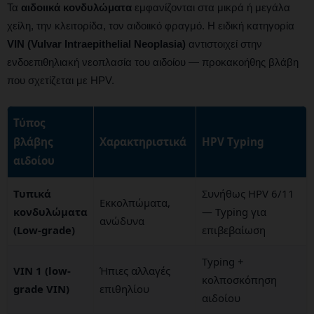
Τα
αιδοιικά κονδυλώματα
εμφανίζονται στα μικρά ή μεγάλα
χείλη, την κλειτορίδα, τον αιδοιικό φραγμό. Η ειδική κατηγορία
VIN (Vulvar Intraepithelial Neoplasia)
αντιστοιχεί στην
ενδοεπιθηλιακή νεοπλασία του αιδοίου — προκακοήθης βλάβη
που σχετίζεται με HPV.
Τύπος
βλάβης
Χαρακτηριστικά
HPV Typing
αιδοίου
Τυπικά
Συνήθως HPV 6/11
Εκκολπώματα,
κονδυλώματα
— Typing για
ανώδυνα
(Low-grade)
επιβεβαίωση
Typing +
VIN 1 (low-
Ήπιες αλλαγές
κολποσκόπηση
grade VIN)
επιθηλίου
αιδοίου