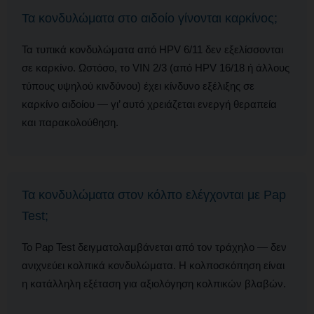
Τα κονδυλώματα στο αιδοίο γίνονται καρκίνος;
Τα τυπικά κονδυλώματα από HPV 6/11 δεν εξελίσσονται
σε καρκίνο. Ωστόσο, το VIN 2/3 (από HPV 16/18 ή άλλους
τύπους υψηλού κινδύνου) έχει κίνδυνο εξέλιξης σε
καρκίνο αιδοίου — γι’ αυτό χρειάζεται ενεργή θεραπεία
και παρακολούθηση.
Τα κονδυλώματα στον κόλπο ελέγχονται με Pap
Test;
Το Pap Test δειγματολαμβάνεται από τον τράχηλο — δεν
ανιχνεύει κολπικά κονδυλώματα. Η κολποσκόπηση είναι
η κατάλληλη εξέταση για αξιολόγηση κολπικών βλαβών.