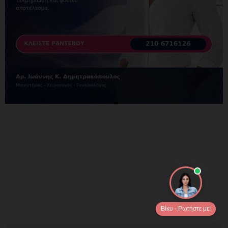
Βίκυ - Ρωτήστε με!