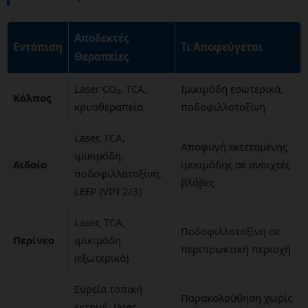
Αποδεκτές
Εντόπιση
Τι Αποφεύγεται
Θεραπείες
Laser CO₂, TCA,
Ιμικιμόδη εσωτερικά,
Κόλπος
κρυοθεραπεία
ποδοφιλλοτοξίνη
Laser, TCA,
Αποφυγή εκτεταμένης
ιμικιμόδη,
Αιδοίο
ιμικιμόδης σε ανοιχτές
ποδοφιλλοτοξίνη,
βλάβες
LEEP (VIN 2/3)
Laser, TCA,
Ποδοφιλλοτοξίνη σε
Περίνεο
ιμικιμόδη
περιπρωκτική περιοχή
(εξωτερικά)
Ευρεία τοπική
Παρακολούθηση χωρίς
εκτομή, laser,