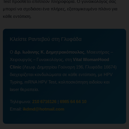
Test προσθέτει επιπλέον πληροφορία. Ο γυναικολόγος σας
μπορεί να σχεδιάσει ένα πλήρες, εξατομικευμένο πλάνο για
κάθε εντόπιση.
Κλείστε Ραντεβού στη Γλυφάδα
Ο
Δρ. Ιωάννης Κ. Δημητρακόπουλος
, Μαιευτήρας –
Χειρουργός – Γυναικολόγος, στη
Vital WomanHood
Clinic
(Λεωφ. Δημητρίου Γούναρη 196, Γλυφάδα 16674)
διαχειρίζεται κονδυλώματα σε κάθε εντόπιση, με HPV
Typing, mRNA HPV Test, κολποσκόπηση αιδοίου και
laser θεραπεία.
Τηλέφωνα:
210 6716126
|
6985 64 64 10
Email:
ikdmd@hotmail.com