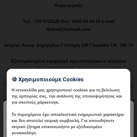
Χειρουργικής
Τηλ.: 210 6716126 Κιν.: 6985 64 64 10 e-mail
ikdmd@hotmail.com
Ιατρείο: Λεωφ. Δημητρίου Γούναρη 196 Γλυφάδα Τ.Κ. 166 74
Εξατομικευμένη εφαρμογή πρωτοποριακών ιατρικών
τεχνικών στην υπηρεσία της σύγχρονης γυναίκας.
🍪 Χρησιμοποιούμε Cookies
Γυναικολογία - Μαιευτική - Εξατομικευμένη Διερεύνηση και
Η ιστοσελίδα μας χρησιμοποιεί cookies για τη βελτίωση
Αντιμετώπιση Ανδρικής και Γυναικείας Υπογονιμότητας -
της εμπειρίας σας, την ανάλυση της επισκεψιμότητας και
Υποβοηθούμενη Αναπαραγωγή -Επιγενετική - Εφαρμοσμένη
για σκοπούς μάρκετινγκ.
Γυναικολογική Βιοχημεία – Ενδοκρινολογία - Μικροθρεπτική
×
Το περιεχόμενο έχει
αποκλειστικά ενημερωτικό χαρακτήρα
και Ιατρική Διατροφή στην Κύηση, την Υπογονιμότητα και τη
και δεν αποτελεί ιατρική συμβουλή. Για οποιοδήποτε
Γυναικολογία - Συνεργάτης Μαιευτηρίων "Μητέρα" και
ιατρικό ζήτημα επικοινωνήστε με εξειδικευμένο
"Λητώ" - Μέλος της Εταιρίας Αισθητικής Ιατρικής και
γυναικολόγο.