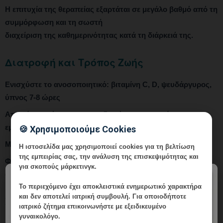
Η επιτυχία της θεραπείας εξαρτάται σε μεγάλο βαθμό από τη
συμμόρφωση και τη σωστή
διαχείριση της καθημερινότητας κατά τη διάρκειά της.
Διατροφή και Τρόπος Ζωής
Ενισχύστε το ανοσοποιητικό: βιταμίνη C, D, ψευδάργυρος,
ύπνος 7-8 ώρες
Αποφύγετε κάπνισμα — επιδεινώνει την ανοσία και
εμποδίζει επούλωση
🍪 Χρησιμοποιούμε Cookies
Μειώστε αλκοόλ — ανοσοκατασταλτική δράση
Η ιστοσελίδα μας χρησιμοποιεί cookies για τη βελτίωση
της εμπειρίας σας, την ανάλυση της επισκεψιμότητας και
Φορέστε φαρδιά βαμβακερά εσώρουχα για αναπνοή του
για σκοπούς μάρκετινγκ.
δέρματος
×
Το περιεχόμενο έχει
αποκλειστικά ενημερωτικό χαρακτήρα
και δεν αποτελεί ιατρική συμβουλή. Για οποιοδήποτε
Σεξουαλική Δραστηριότητα
ιατρικό ζήτημα επικοινωνήστε με εξειδικευμένο
γυναικολόγο.