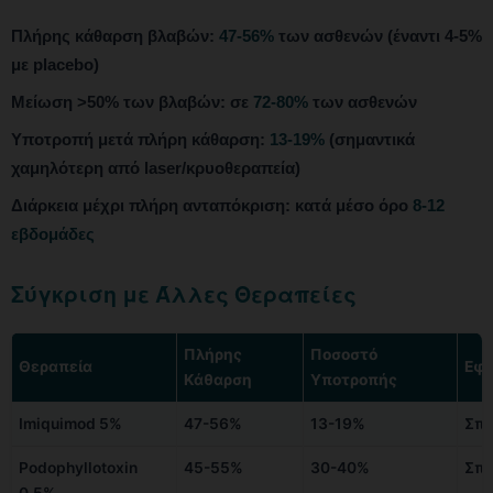
Πλήρης κάθαρση βλαβών:
47-56%
των ασθενών (έναντι 4-5%
με placebo)
Μείωση >50% των βλαβών: σε
72-80%
των ασθενών
Υποτροπή μετά πλήρη κάθαρση:
13-19%
(σημαντικά
χαμηλότερη από laser/κρυοθεραπεία)
Διάρκεια μέχρι πλήρη ανταπόκριση: κατά μέσο όρο
8-12
εβδομάδες
Σύγκριση με Άλλες Θεραπείες
Πλήρης
Ποσοστό
Θεραπεία
Εφ
Κάθαρση
Υποτροπής
Imiquimod 5%
47-56%
13-19%
Σπί
Podophyllotoxin
45-55%
30-40%
Σπί
0.5%