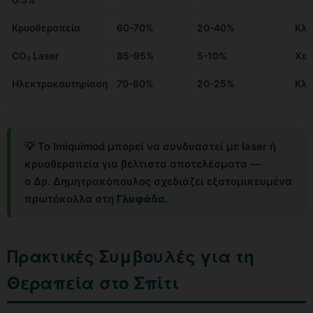
Κρυοθεραπεία
60-70%
20-40%
Κλι
CO₂ Laser
85-95%
5-10%
Χει
Ηλεκτροκαυτηρίαση
70-80%
20-25%
Κλι
💡 Το Imiquimod μπορεί να συνδυαστεί με laser ή
κρυοθεραπεία για βέλτιστα αποτελέσματα —
ο Δρ. Δημητρακόπουλος σχεδιάζει εξατομικευμένα
πρωτόκολλα στη
Γλυφάδα
.
Πρακτικές Συμβουλές για τη
Θεραπεία στο Σπίτι