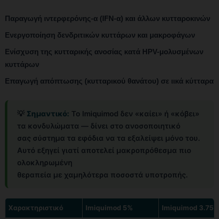
Παραγωγή ιντερφερόνης-α (IFN-α) και άλλων κυτταροκινών
Ενεργοποίηση δενδριτικών κυττάρων και μακροφάγων
Ενίσχυση της κυτταρικής ανοσίας κατά HPV-μολυσμένων
κυττάρων
Επαγωγή απόπτωσης (κυτταρικού θανάτου) σε ιικά κύτταρα
💡
Σημαντικό:
Το Imiquimod δεν «καίει» ή «κόβει»
τα κονδυλώματα — δίνει στο ανοσοποιητικό
σας σύστημα τα εφόδια να τα εξαλείψει μόνο του.
Αυτό εξηγεί γιατί αποτελεί μακροπρόθεσμα πιο
ολοκληρωμένη
θεραπεία με χαμηλότερα ποσοστά υποτροπής.
Χαρακτηριστικό
Imiquimod 5%
Imiquimod 3.75