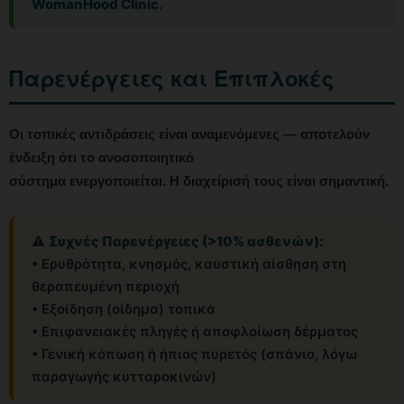
WomanHood Clinic
.
Παρενέργειες και Επιπλοκές
Οι τοπικές αντιδράσεις είναι αναμενόμενες — αποτελούν
ένδειξη ότι το ανοσοποιητικό
σύστημα ενεργοποιείται. Η διαχείρισή τους είναι σημαντική.
⚠️
Συχνές Παρενέργειες (>10% ασθενών):
• Ερυθρότητα, κνησμός, καυστική αίσθηση στη
θεραπευμένη περιοχή
• Εξοίδηση (οίδημα) τοπικά
• Επιφανειακές πληγές ή αποφλοίωση δέρματος
• Γενική κόπωση ή ήπιος πυρετός (σπάνιο, λόγω
παραγωγής κυτταροκινών)