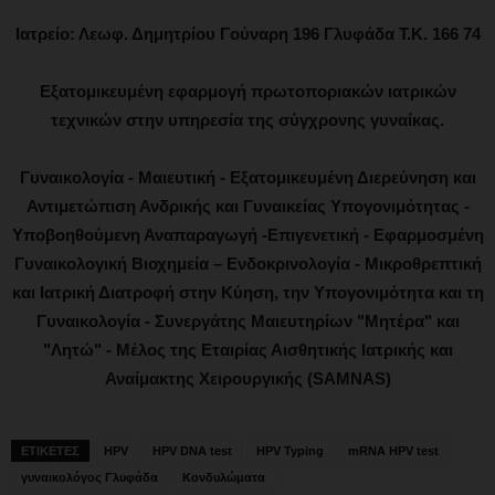
Ιατρείο: Λεωφ. Δημητρίου Γούναρη 196 Γλυφάδα Τ.Κ. 166 74
Εξατομικευμένη εφαρμογή πρωτοποριακών ιατρικών
τεχνικών στην υπηρεσία της σύγχρονης γυναίκας.
Γυναικολογία - Μαιευτική - Εξατομικευμένη Διερεύνηση και
Αντιμετώπιση Ανδρικής και Γυναικείας Υπογονιμότητας -
Υποβοηθούμενη Αναπαραγωγή -Επιγενετική - Εφαρμοσμένη
Γυναικολογική Βιοχημεία – Ενδοκρινολογία - Μικροθρεπτική
και Ιατρική Διατροφή στην Κύηση, την Υπογονιμότητα και τη
Γυναικολογία - Συνεργάτης Μαιευτηρίων "Μητέρα" και
"Λητώ" - Μέλος της Εταιρίας Αισθητικής Ιατρικής και
Αναίμακτης Χειρουργικής (SAMNAS)
ΕΤΙΚΕΤΕΣ
HPV
HPV DNA test
HPV Typing
mRNA HPV test
γυναικολόγος Γλυφάδα
Κονδυλώματα