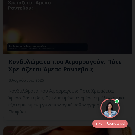
Κονδυλώματα που Αιμορραγούν: Πότε
Χρειάζεται Άμεσο Ραντεβού;
8 Αυγούστου, 2026
Κονδυλώματα που Αιμορραγούν: Πότε Χρειάζεται
Άμεσο Ραντεβού; Εξειδικευμένη ενημέρωση, έλεγχος και
εξατομικευμένη γυναικολογική καθοδήγηση στη
Γλυφάδα.
Βίκυ - Ρωτήστε με!