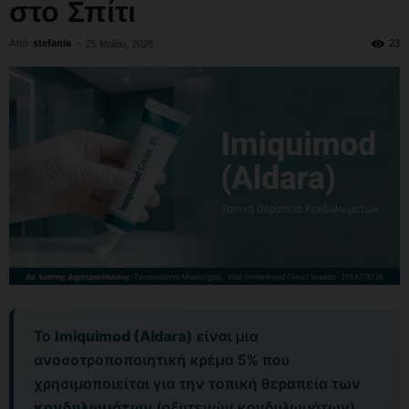
στο Σπίτι
Από
stefania
-
23
25 Μαΐου, 2026
Το
Imiquimod (Aldara)
είναι μια
ανοσοτροποποιητική κρέμα 5% που
χρησιμοποιείται για την τοπική θεραπεία των
κονδυλωμάτων
(οξυτενών κονδυλωμάτων)