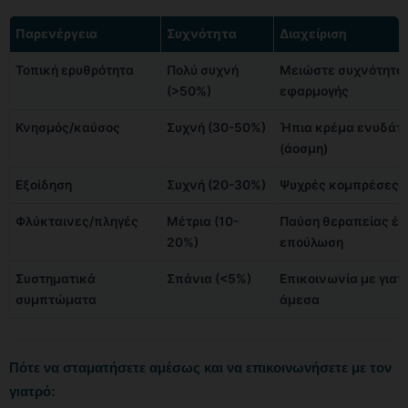
Παρενέργεια
Συχνότητα
Διαχείριση
Τοπική ερυθρότητα
Πολύ συχνή
Μειώστε συχνότητα
(>50%)
εφαρμογής
Κνησμός/καύσος
Συχνή (30-50%)
Ήπια κρέμα ενυδάτ
(άοσμη)
Εξοίδηση
Συχνή (20-30%)
Ψυχρές κομπρέσες
Φλύκταινες/πληγές
Μέτρια (10-
Παύση θεραπείας έ
20%)
επούλωση
Συστηματικά
Σπάνια (<5%)
Επικοινωνία με γιατ
συμπτώματα
άμεσα
Πότε να σταματήσετε αμέσως και να επικοινωνήσετε με τον
γιατρό: