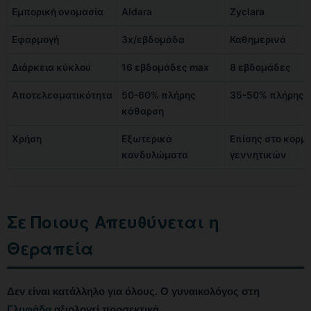
Εμπορική ονομασία
Aldara
Zyclara
Εφαρμογή
3x/εβδομάδα
Καθημερινά
Διάρκεια κύκλου
16 εβδομάδες max
8 εβδομάδες
Αποτελεσματικότητα
50-60% πλήρης
35-50% πλήρης 
κάθαρση
Χρήση
Εξωτερικά
Επίσης στο κορμ
κονδυλώματα
γεννητικών
Σε Ποιους Απευθύνεται η
Θεραπεία
Δεν είναι κατάλληλο για όλους. Ο γυναικολόγος στη
Γλυφάδα
αξιολογεί προσεκτικά